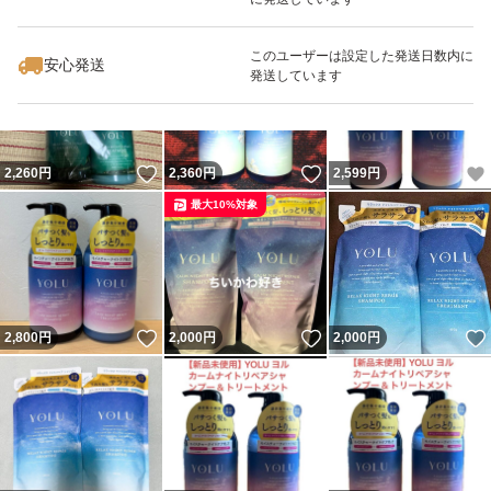
いいね！
いいね！
2,199
円
3,599
円
2,999
円
このユーザーは設定した発送日数内に
安心発送
発送しています
いいね！
いいね！
2,260
円
2,360
円
2,599
円
最大10%対象
いいね！
いいね！
2,800
円
2,000
円
2,000
円