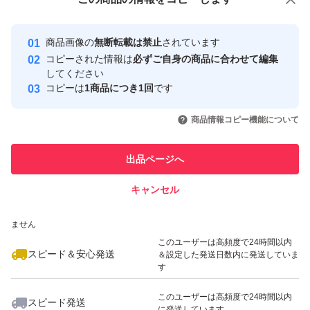
安心取引出品者
Yahoo!フリマの基準をクリアした安
安心取引出品者
商品画像の
無断転載は禁止
されています
心・安全なユーザーです
コピーされた情報は
必ずご自身の商品に合わせて編集
取引実績
してください
コピーは
1商品につき1回
です
このユーザーはYahoo!フリマの取
取引実績◯+
いいね！
いいね！
2,599
円
2,550
円
2,599
円
引を完了させた実績があります
商品情報コピー機能について
最大10%対象
このユーザーは他フリマサービス
他フリマ実績◯+
出品ページへ
での取引実績があります
キャンセル
スピード&安心発送
いいね！
いいね！
2,599
※このバッジは実績に基づく表示であり、発送を保証しているものではあり
円
2,000
円
1,950
円
ません
最大10%対象
このユーザーは高頻度で24時間以内
スピード＆安心発送
＆設定した発送日数内に発送していま
す
このユーザーは高頻度で24時間以内
スピード発送
に発送しています