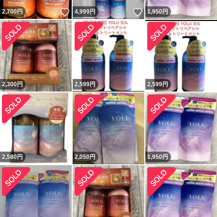
いいね！
いいね！
2,700
円
4,999
円
1,950
円
2,300
円
2,599
円
2,599
円
2,580
円
2,050
円
1,950
円