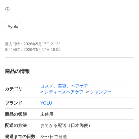
#シャンプー
#トリートメント
#
yolu
#つめかえ用
#ハニー
購入日時：
2026年5月17日 21:23
#クリーミー
出品日時：
2026年5月17日 18:05
#未開封
#新品未使用
商品の情報
#ヨル
コスメ、美容、ヘアケア
カテゴリ
レディースヘアケア
シャンプー
ブランド
YOLU
商品の状態
未使用
配送の方法
おてがる配送（日本郵便）
発送までの日数
3〜7日で発送