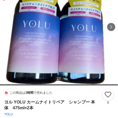
1
/
2
この商品は
3時間
で売れました
い
ヨル YOLU カームナイトリペア シャンプー 本
0
体 475ml×2本
YOLU