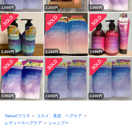
2,000
円
2,300
円
1,950
円
2,400
円
2,100
円
3,599
円
1,950
円
2,000
円
2,000
円
Yahoo!フリマ
コスメ、美容、ヘアケア
レディースヘアケア
シャンプー