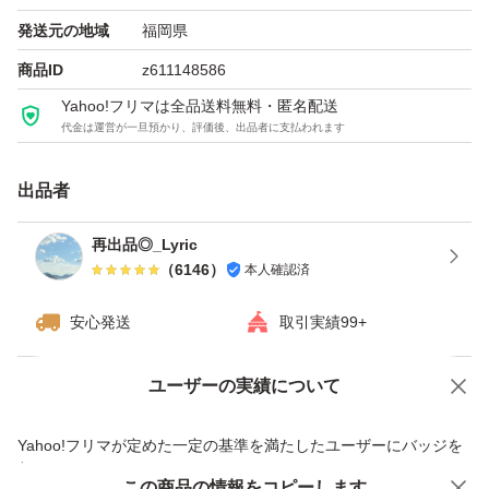
発送元の地域
福岡県
商品ID
z611148586
Yahoo!フリマは全品送料無料・匿名配送
代金は運営が一旦預かり、評価後、出品者に支払われます
出品者
再出品◎_Lyric
（
6146
）
本人確認済
安心発送
取引実績99+
ユーザーの実績について
価格の相談
商品への質問
商品への質問からの値下げ交渉、不適切なカテゴリ変更依頼は禁止です
Yahoo!フリマが定めた一定の基準を満たしたユーザーにバッジを
付与しています
この商品をみている人にオススメ
この商品の情報をコピーします