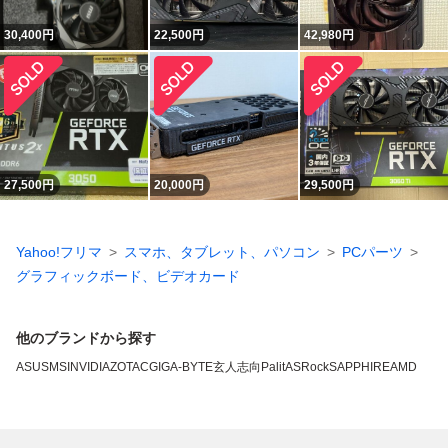
30,400
円
22,500
円
42,980
円
27,500
円
20,000
円
29,500
円
Yahoo!フリマ
スマホ、タブレット、パソコン
PCパーツ
グラフィックボード、ビデオカード
他のブランドから探す
ASUS
MSI
NVIDIA
ZOTAC
GIGA-BYTE
玄人志向
Palit
ASRock
SAPPHIRE
AMD