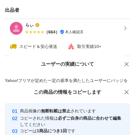
出品者
らぃ
（
664
）
本人確認済
スピード＆安心発送
取引実績10+
ユーザーの実績について
価格の相談
商品への質問
商品への質問からの値下げ交渉、不適切なカテゴリ変更依頼は禁止です
Yahoo!フリマが定めた一定の基準を満たしたユーザーにバッジを
付与しています
この商品をみている人にオススメ
この商品の情報をコピーします
安心取引出品者
最大10%対象
最大10%対象
最大10%対象
Yahoo!フリマの基準をクリアした安
安心取引出品者
商品画像の
無断転載は禁止
されています
心・安全なユーザーです
コピーされた情報は
必ずご自身の商品に合わせて編集
取引実績
してください
コピーは
1商品につき1回
です