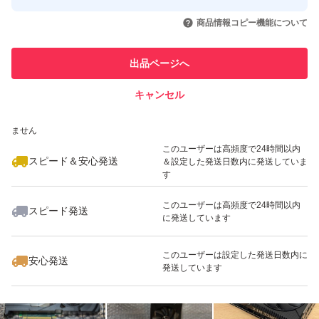
このユーザーはYahoo!フリマの取
取引実績◯+
いいね！
いいね！
30,000
円
36,500
円
20,000
円
引を完了させた実績があります
商品情報コピー機能について
最大10%対象
最大10%対象
最大10%対象
このユーザーは他フリマサービス
他フリマ実績◯+
出品ページへ
での取引実績があります
キャンセル
スピード&安心発送
いいね！
いいね！
30,000
※このバッジは実績に基づく表示であり、発送を保証しているものではあり
円
29,000
円
17,800
円
ません
最大10%対象
このユーザーは高頻度で24時間以内
スピード＆安心発送
＆設定した発送日数内に発送していま
す
このユーザーは高頻度で24時間以内
スピード発送
に発送しています
いいね！
いいね！
29,800
円
45,000
円
42,600
円
このユーザーは設定した発送日数内に
安心発送
発送しています