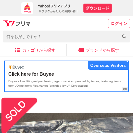
ログイン
カテゴリから探す
ブランドから探す
Overseas Visitors
Click here for Buyee
Buyee - A multilingual purchasing agent service operated by tenso, featuring items
from JDirectItems Fleamarket (provided by LY Corporation)