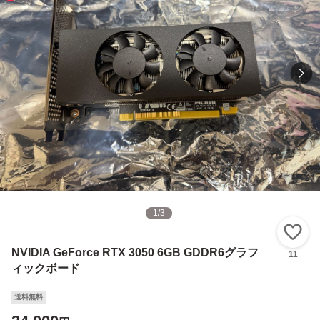
1
/
3
い
NVIDIA GeForce RTX 3050 6GB GDDR6グラフ
11
ィックボード
送料無料