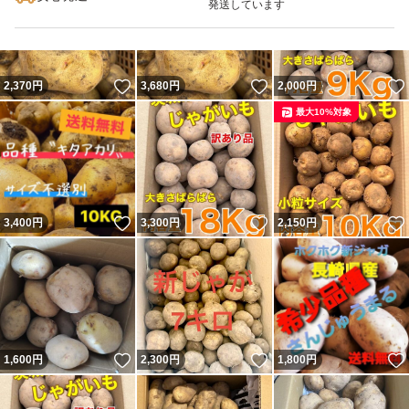
発送しています
いいね！
いいね！
2,370
円
3,680
円
2,000
円
最大10%対象
いいね！
いいね！
3,400
円
3,300
円
2,150
円
いいね！
いいね！
1,600
円
2,300
円
1,800
円