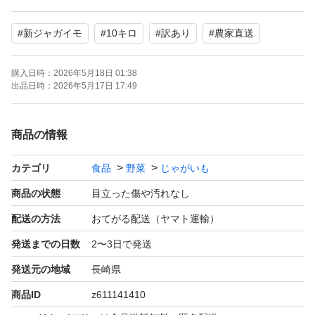
手掘りで皮の剥けが少なく、手選で傷、病気を確認しなが
#
新ジャガイモ
#
10キロ
#
訳あり
#
農家直送
ら詰めております。
味の方はリピートがついているほどなので間違い御座いま
購入日時：
2026年5月18日 01:38
せん。
出品日時：
2026年5月17日 17:49
科学肥料を従来の半分で
商品の情報
米糠と鶏糞と菌資材で発酵させた自家製堆肥で畑作りをし
カテゴリ
食品
野菜
じゃがいも
ています。更に味が良くなっておりますので是非お試しく
ださい♪
商品の状態
目立った傷や汚れなし
配送の方法
おてがる配送（ヤマト運輸）
発送までの日数
2〜3日で発送
発送元の地域
長崎県
商品ID
z611141410