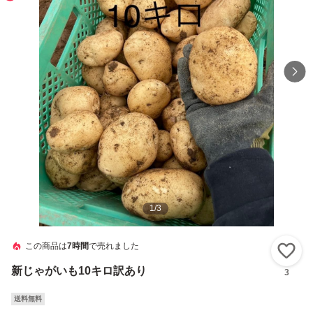
1
/
3
この商品は
7時間
で売れました
い
新じゃがいも10キロ訳あり
3
送料無料