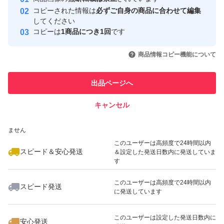
心・安全なユーザーです
コピーされた情報は
必ずご自身の商品に合わせて編集
取引実績
してください
コピーは
1商品につき1回
です
このユーザーはYahoo!フリマの取
取引実績◯+
いいね！
いいね！
2,000
円
2,000
円
2,000
円
引を完了させた実績があります
商品情報コピー機能について
最大10%対象
最大10%対象
最大10%対象
このユーザーは他フリマサービス
他フリマ実績◯+
出品ページへ
での取引実績があります
キャンセル
スピード&安心発送
いいね！
いいね！
2,000
※このバッジは実績に基づく表示であり、発送を保証しているものではあり
円
1,600
円
1,800
円
ません
このユーザーは高頻度で24時間以内
スピード＆安心発送
＆設定した発送日数内に発送していま
す
このユーザーは高頻度で24時間以内
スピード発送
に発送しています
いいね！
いいね！
2,000
円
2,800
円
3,400
円
最大10%対象
このユーザーは設定した発送日数内に
安心発送