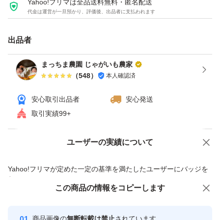
Yahoo!フリマは全品送料無料・匿名配送
代金は運営が一旦預かり、評価後、出品者に支払われます
出品者
まっちま農園 じゃがいも農家
（
548
）
本人確認済
安心取引出品者
安心発送
取引実績99+
ユーザーの実績について
価格の相談
商品への質問
商品への質問からの値下げ交渉、不適切なカテゴリ変更依頼は禁止です
Yahoo!フリマが定めた一定の基準を満たしたユーザーにバッジを
付与しています
この商品をみている人にオススメ
この商品の情報をコピーします
安心取引出品者
最大10%対象
最大10%対象
最大10%対象
Yahoo!フリマの基準をクリアした安
安心取引出品者
商品画像の
無断転載は禁止
されています