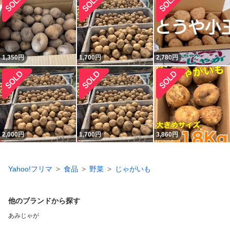
1,350
円
1,700
円
2,780
円
2,000
円
1,700
円
3,860
円
Yahoo!フリマ
食品
野菜
じゃがいも
他のブランドから探す
あみじゃが