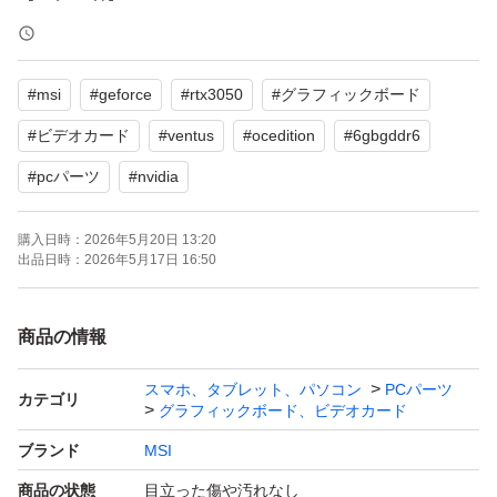
【VRAM】6GB GDDR6
【エディション】OC EDITION
#
msi
#
geforce
#
rtx3050
#
グラフィックボード
【商品の状態】未使用
【カラー】ブラック系
#
ビデオカード
#
ventus
#
ocedition
#
6gbgddr6
#
pcパーツ
#
nvidia
よろしくお願いいたします。
購入日時：
2026年5月20日 13:20
出品日時：
2026年5月17日 16:50
商品の情報
スマホ、タブレット、パソコン
PCパーツ
カテゴリ
グラフィックボード、ビデオカード
ブランド
MSI
商品の状態
目立った傷や汚れなし