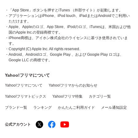
・「App Store」ボタンを押すとiTunes （外部サイト）が起動します。
・アプリケーションはiPhone、iPod touch、iPadまたはAndroidでご利用い
ただけます。
・Apple、Appleのロゴ、App Store、iPodのロゴ、iTunesは、米国および他
国のApple Inc.の登録商標です。
・iPhone商標は、アイホン株式会社のライセンスに基づき使用されていま
す。
・Copyright (C) Apple Inc. All rights reserved.
・Android、Androidロゴ、Google Play 、および Google Play ロゴは、
Google LLC の商標です。
Yahoo!フリマについて
Yahoo!フリマについて
Yahoo!フリマからのお知らせ
Yahoo!フリマトピックス
Yahoo!フリマ特集
カテゴリ一覧
ブランド一覧
ランキング
かんたんご利用ガイド
メール通知設定
公式アカウント