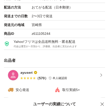
配送の方法
おてがる配送（日本郵便）
発送までの日数
2〜3日で発送
発送元の地域
宮崎県
商品ID
z611105244
Yahoo!フリマは全品送料無料・匿名配送
代金は運営が一旦預かり、評価後、出品者に支払われます
出品者
ayuseri
（
570
）
本人確認前
安心発送
取引実績5+
ユーザーの実績について
価格の相談
商品への質問