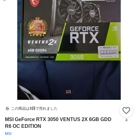
1
/
1
この商品は
3日
で売れました
い
MSI GeForce RTX 3050 VENTUS 2X 6GB GDD
4
R6 OC EDITION
MSI