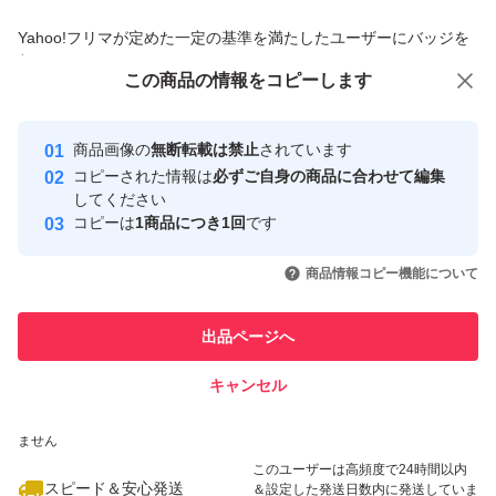
商品への質問からの値下げ交渉、不適切なカテゴリ変更依頼は禁止です
Yahoo!フリマが定めた一定の基準を満たしたユーザーにバッジを
付与しています
この商品をみている人にオススメ
この商品の情報をコピーします
安心取引出品者
最大10%対象
最大10%対象
最大10%対象
Yahoo!フリマの基準をクリアした安
安心取引出品者
商品画像の
無断転載は禁止
されています
心・安全なユーザーです
コピーされた情報は
必ずご自身の商品に合わせて編集
取引実績
してください
コピーは
1商品につき1回
です
このユーザーはYahoo!フリマの取
取引実績◯+
いいね！
いいね！
28,000
円
16,500
円
20,000
円
引を完了させた実績があります
商品情報コピー機能について
このユーザーは他フリマサービス
他フリマ実績◯+
出品ページへ
での取引実績があります
キャンセル
スピード&安心発送
いいね！
いいね！
29,800
※このバッジは実績に基づく表示であり、発送を保証しているものではあり
円
18,900
円
29,800
円
ません
最大10%対象
このユーザーは高頻度で24時間以内
スピード＆安心発送
＆設定した発送日数内に発送していま