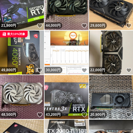
いいね！
いいね！
21,900
円
44,000
円
29,600
円
最大10%対象
いいね！
いいね！
49,800
円
30,000
円
22,000
円
いいね！
いいね！
48,500
円
43,200
円
20,900
円