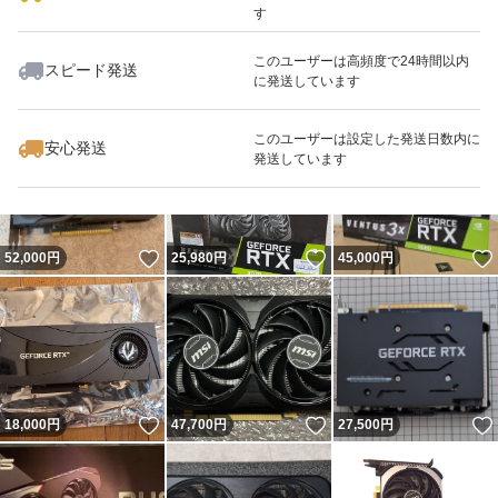
す
このユーザーは高頻度で24時間以内
スピード発送
に発送しています
いいね！
いいね！
43,500
円
29,900
円
32,000
円
このユーザーは設定した発送日数内に
安心発送
発送しています
いいね！
いいね！
52,000
円
25,980
円
45,000
円
いいね！
いいね！
18,000
円
47,700
円
27,500
円