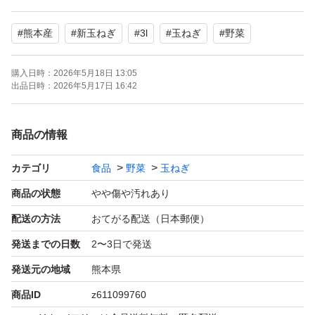
ご了承いただける方のみ購入してください。
#
熊本産
#
新玉ねぎ
#
3l
#
玉ねぎ
#
野菜
※訳ありにご理解いただける方のみ購入してください。
購入日時：
2026年5月18日 13:05
出品日時：
2026年5月17日 16:42
※写真はサンプルです。
商品の情報
※食品ですので、返品交換はお断りします。
カテゴリ
食品
野菜
玉ねぎ
※値段を抑える為、リサイクル段ボールにて梱包致しま
商品の状態
やや傷や汚れあり
す。
配送の方法
おてがる配送（日本郵便）
発送までの日数
2〜3日で発送
※ゆうパックはこちらからの時間指定ができません。
発送元の地域
熊本県
商品ID
z611099760
※匿名配送以外はお断りしています。