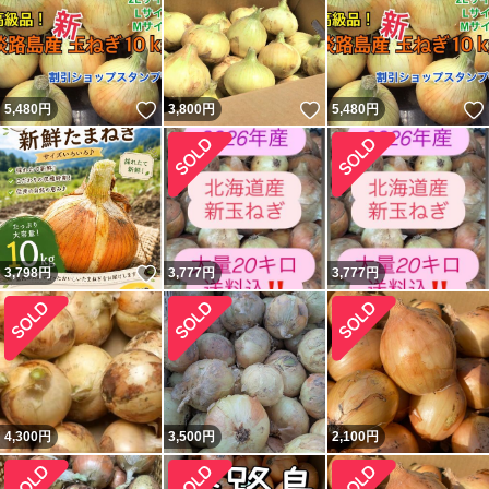
いいね！
いいね！
5,480
円
3,800
円
5,480
円
いいね！
3,798
円
3,777
円
3,777
円
4,300
円
3,500
円
2,100
円