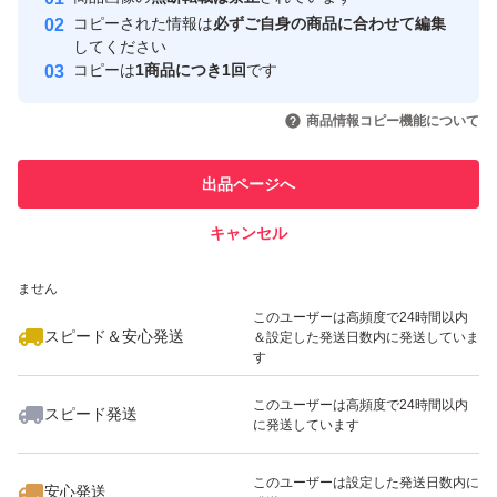
心・安全なユーザーです
コピーされた情報は
必ずご自身の商品に合わせて編集
取引実績
してください
コピーは
1商品につき1回
です
このユーザーはYahoo!フリマの取
取引実績◯+
いいね！
いいね！
3,500
円
2,100
円
2,100
円
引を完了させた実績があります
商品情報コピー機能について
最大10%対象
このユーザーは他フリマサービス
他フリマ実績◯+
出品ページへ
での取引実績があります
キャンセル
スピード&安心発送
いいね！
いいね！
3,777
※このバッジは実績に基づく表示であり、発送を保証しているものではあり
円
2,100
円
3,777
円
ません
最大10%対象
最大10%対象
このユーザーは高頻度で24時間以内
スピード＆安心発送
＆設定した発送日数内に発送していま
す
このユーザーは高頻度で24時間以内
スピード発送
に発送しています
いいね！
いいね！
2,100
円
4,300
円
4,300
円
最大10%対象
このユーザーは設定した発送日数内に
安心発送