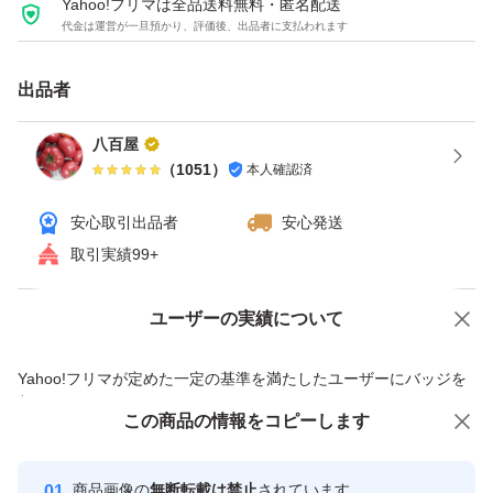
Yahoo!フリマは全品送料無料・匿名配送
代金は運営が一旦預かり、評価後、出品者に支払われます
#熊本#新玉ねぎ#玉ねぎ#訳あり
出品者
八百屋
（
1051
）
本人確認済
安心取引出品者
安心発送
取引実績99+
ユーザーの実績について
価格の相談
商品への質問
商品への質問からの値下げ交渉、不適切なカテゴリ変更依頼は禁止です
Yahoo!フリマが定めた一定の基準を満たしたユーザーにバッジを
付与しています
この商品をみている人にオススメ
この商品の情報をコピーします
安心取引出品者
Yahoo!フリマの基準をクリアした安
安心取引出品者
商品画像の
無断転載は禁止
されています