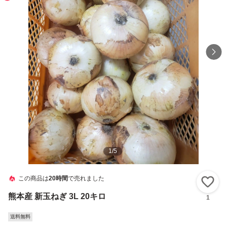
1
/
5
この商品は
20時間
で売れました
い
熊本産 新玉ねぎ 3L 20キロ
1
送料無料