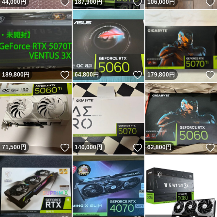
いいね！
いいね！
44,000
円
187,900
円
106,000
円
いいね！
いいね！
189,800
円
64,800
円
179,800
円
いいね！
いいね！
71,500
円
140,000
円
62,800
円