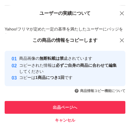
ユーザーの実績について
価格の相談
商品への質問
商品への質問からの値下げ交渉、不適切なカテゴリ変更依頼は禁止です
Yahoo!フリマが定めた一定の基準を満たしたユーザーにバッジを
付与しています
この商品をみている人にオススメ
この商品の情報をコピーします
安心取引出品者
最大10%対象
最大10%対象
Yahoo!フリマの基準をクリアした安
安心取引出品者
商品画像の
無断転載は禁止
されています
心・安全なユーザーです
コピーされた情報は
必ずご自身の商品に合わせて編集
取引実績
してください
コピーは
1商品につき1回
です
このユーザーはYahoo!フリマの取
取引実績◯+
いいね！
いいね！
69,000
円
70,000
円
106,800
円
引を完了させた実績があります
商品情報コピー機能について
最大10%対象
このユーザーは他フリマサービス
他フリマ実績◯+
出品ページへ
での取引実績があります
キャンセル
スピード&安心発送
いいね！
いいね！
64,500
※このバッジは実績に基づく表示であり、発送を保証しているものではあり
円
63,000
円
175,000
円