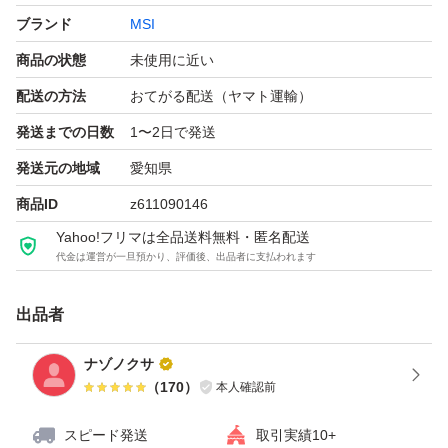
ブランド
MSI
商品の状態
未使用に近い
配送の方法
おてがる配送（ヤマト運輸）
発送までの日数
1〜2日で発送
発送元の地域
愛知県
商品ID
z611090146
Yahoo!フリマは全品送料無料・匿名配送
代金は運営が一旦預かり、評価後、出品者に支払われます
出品者
ナゾノクサ
（
170
）
本人確認前
スピード発送
取引実績10+