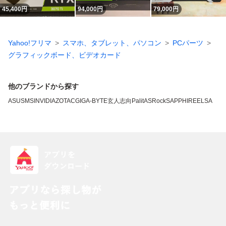
45,400
円
94,000
円
79,000
円
Yahoo!フリマ
スマホ、タブレット、パソコン
PCパーツ
グラフィックボード、ビデオカード
他のブランドから探す
ASUS
MSI
NVIDIA
ZOTAC
GIGA-BYTE
玄人志向
Palit
ASRock
SAPPHIRE
ELSA