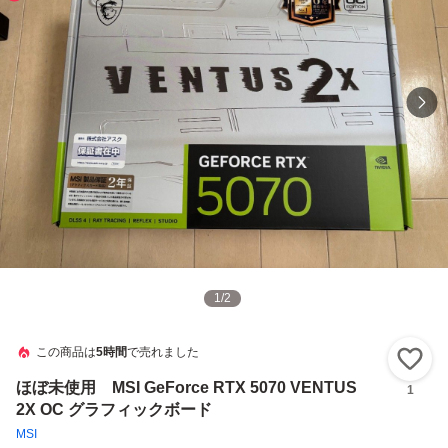
1
/
2
この商品は
5時間
で売れました
い
ほぼ未使用 MSI GeForce RTX 5070 VENTUS
1
2X OC グラフィックボード
MSI