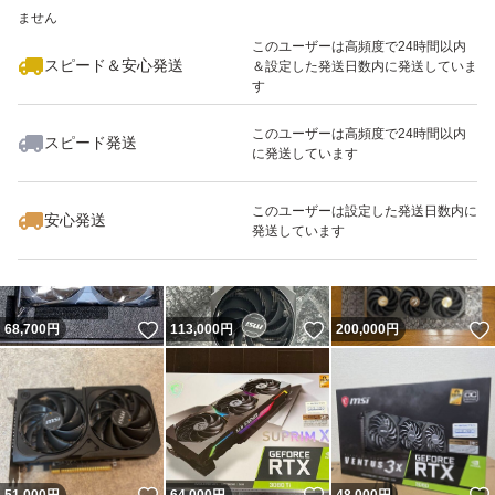
ません
最大10%対象
このユーザーは高頻度で24時間以内
スピード＆安心発送
＆設定した発送日数内に発送していま
す
このユーザーは高頻度で24時間以内
スピード発送
に発送しています
いいね！
いいね！
175,000
円
145,000
円
58,000
円
このユーザーは設定した発送日数内に
安心発送
発送しています
いいね！
いいね！
68,700
円
113,000
円
200,000
円