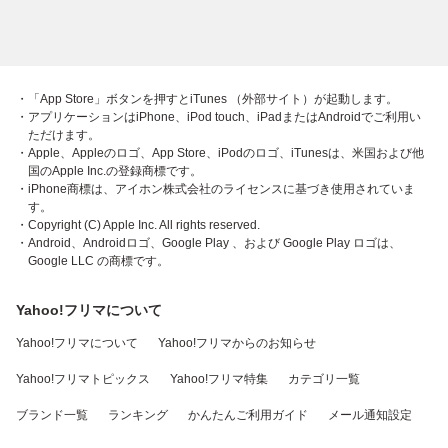
・「App Store」ボタンを押すとiTunes （外部サイト）が起動します。
・アプリケーションはiPhone、iPod touch、iPadまたはAndroidでご利用い
ただけます。
・Apple、Appleのロゴ、App Store、iPodのロゴ、iTunesは、米国および他
国のApple Inc.の登録商標です。
・iPhone商標は、アイホン株式会社のライセンスに基づき使用されていま
す。
・Copyright (C) Apple Inc. All rights reserved.
・Android、Androidロゴ、Google Play 、および Google Play ロゴは、
Google LLC の商標です。
Yahoo!フリマについて
Yahoo!フリマについて
Yahoo!フリマからのお知らせ
Yahoo!フリマトピックス
Yahoo!フリマ特集
カテゴリ一覧
ブランド一覧
ランキング
かんたんご利用ガイド
メール通知設定