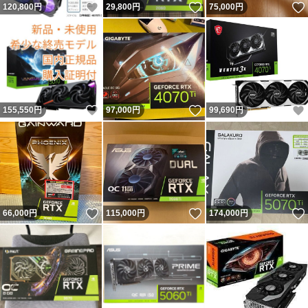
いいね！
いいね！
120,800
円
29,800
円
75,000
円
いいね！
いいね！
155,550
円
97,000
円
99,690
円
いいね！
いいね！
66,000
円
115,000
円
174,000
円