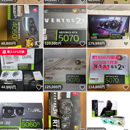
いいね！
いいね！
51,000
円
64,000
円
48,000
円
いいね！
いいね！
49,800
円
120,000
円
179,999
円
最大10%対象
いいね！
いいね！
44,980
円
125,000
円
114,800
円