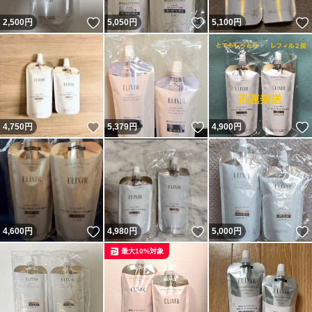
いいね！
いいね！
2,500
円
5,050
円
5,100
円
いいね！
いいね！
4,750
円
5,379
円
4,900
円
いいね！
いいね！
4,600
円
4,980
円
5,000
円
最大10%対象