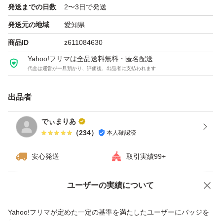
発送までの日数
2〜3日で発送
発送元の地域
愛知県
商品ID
z611084630
Yahoo!フリマは全品送料無料・匿名配送
代金は運営が一旦預かり、評価後、出品者に支払われます
出品者
でぃまりあ
（
234
）
本人確認済
安心発送
取引実績99+
ユーザーの実績について
価格の相談
商品への質問
商品への質問からの値下げ交渉、不適切なカテゴリ変更依頼は禁止です
Yahoo!フリマが定めた一定の基準を満たしたユーザーにバッジを