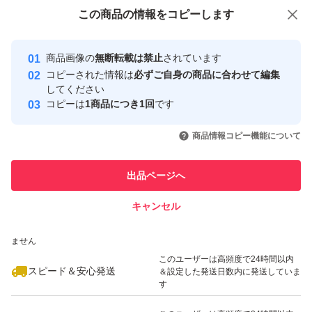
付与しています
この商品をみている人にオススメ
この商品の情報をコピーします
安心取引出品者
最大10%対象
Yahoo!フリマの基準をクリアした安
安心取引出品者
商品画像の
無断転載は禁止
されています
心・安全なユーザーです
コピーされた情報は
必ずご自身の商品に合わせて編集
取引実績
してください
コピーは
1商品につき1回
です
このユーザーはYahoo!フリマの取
取引実績◯+
いいね！
いいね！
5,199
円
4,830
円
4,900
円
引を完了させた実績があります
商品情報コピー機能について
最大10%対象
このユーザーは他フリマサービス
他フリマ実績◯+
出品ページへ
での取引実績があります
キャンセル
スピード&安心発送
いいね！
いいね！
4,650
※このバッジは実績に基づく表示であり、発送を保証しているものではあり
円
4,820
円
5,350
円
ません
最大10%対象
このユーザーは高頻度で24時間以内
スピード＆安心発送
＆設定した発送日数内に発送していま
す