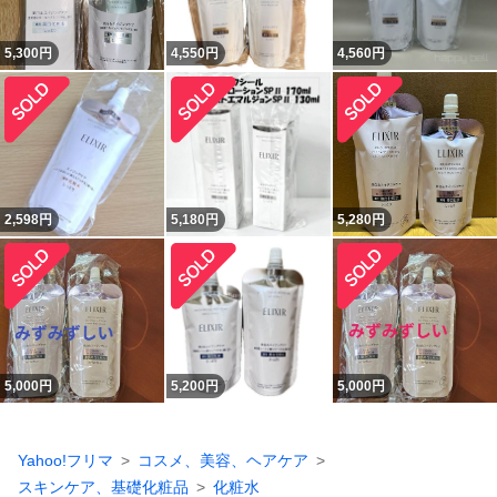
5,300
円
4,550
円
4,560
円
2,598
円
5,180
円
5,280
円
5,000
円
5,200
円
5,000
円
Yahoo!フリマ
コスメ、美容、ヘアケア
スキンケア、基礎化粧品
化粧水