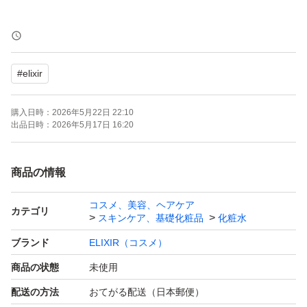
新品未使用・未開封
2026.5月に購入しました。
#
elixir
ゆうパケットポストminiで発送します。
購入日時：
2026年5月22日 22:10
出品日時：
2026年5月17日 16:20
商品の情報
コスメ、美容、ヘアケア
カテゴリ
スキンケア、基礎化粧品
化粧水
ブランド
ELIXIR（コスメ）
商品の状態
未使用
配送の方法
おてがる配送（日本郵便）