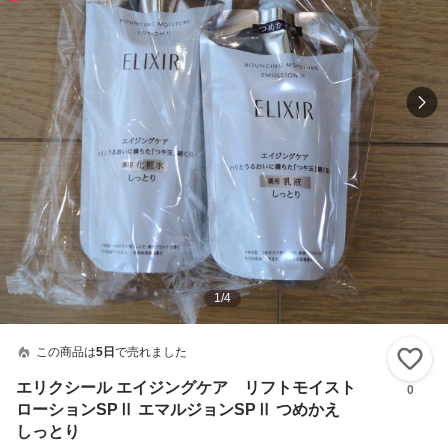
1
/
4
この商品は
5日
で売れました
い
エリクシール エイジングケア リフトモイスト
0
ローションSPⅡ エマルジョンSPⅡ つめかえ
しっとり