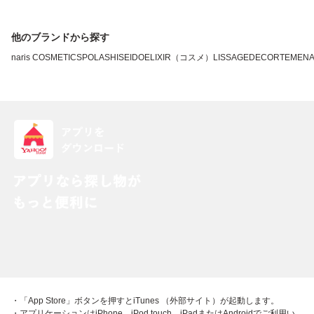
他のブランドから探す
naris COSMETICS
POLA
SHISEIDO
ELIXIR（コスメ）
LISSAGE
DECORTE
MEN
・「App Store」ボタンを押すとiTunes （外部サイト）が起動します。
・アプリケーションはiPhone、iPod touch、iPadまたはAndroidでご利用い