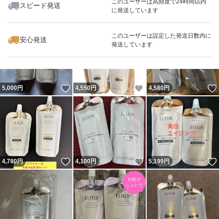
このユーザーは高頻度で24時間以内
スピード発送
に発送しています
いいね！
いいね！
4,700
円
4,550
円
5,350
円
最大10%対象
このユーザーは設定した発送日数内に
安心発送
発送しています
いいね！
いいね！
5,000
円
4,550
円
4,580
円
いいね！
いいね！
4,780
円
4,100
円
5,199
円