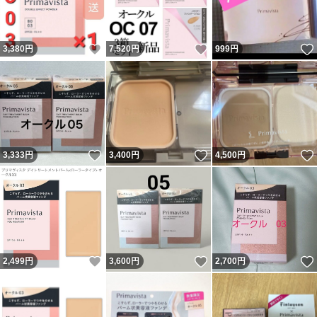
いいね！
いいね！
3,380
円
7,520
円
999
円
いいね！
いいね！
3,333
円
3,400
円
4,500
円
いいね！
いいね！
2,499
円
3,600
円
2,700
円