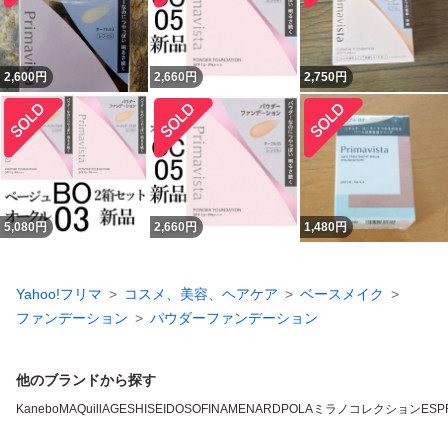
2,600
円
2,660
円
2,750
円
5,080
円
2,660
円
1,480
円
Yahoo!フリマ
コスメ、美容、ヘアケア
ベースメイク
ファンデーション
パウダーファンデーション
他のブランドから探す
Kanebo
MAQuillAGE
SHISEIDO
SOFINA
MENARD
POLA
ミラノコレクション
ESP