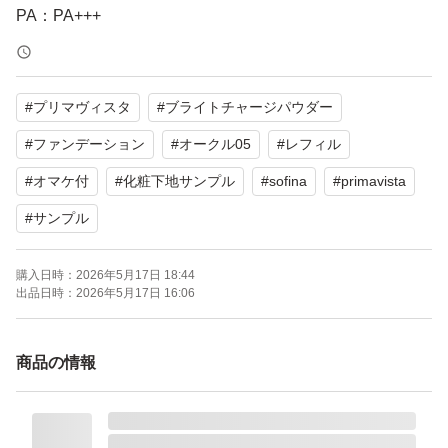
PA：PA+++
SPF：16.0 SPF
#
プリマヴィスタ
#
ブライトチャージパウダー
オマケ付きです。
化粧下地サンプル
#
ファンデーション
#
オークル05
#
レフィル
#
オマケ付
#
化粧下地サンプル
#
sofina
#
primavista
他にもソフィーナ、プリマヴィスタ、アルブラン他、化粧
#
サンプル
品、サプリメント、ブランド品など色々出品していますの
で是非ご覧下さい!
購入日時：
2026年5月17日 18:44
出品日時：
2026年5月17日 16:06
商品の情報