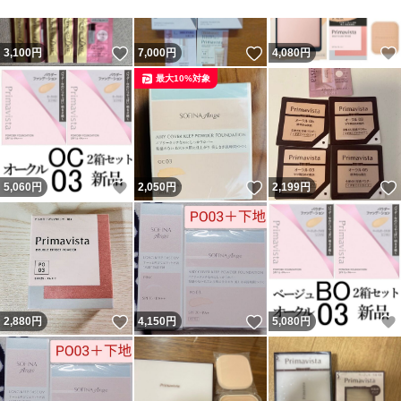
いいね！
いいね！
3,100
円
7,000
円
4,080
円
最大10%対象
いいね！
いいね！
5,060
円
2,050
円
2,199
円
いいね！
いいね！
2,880
円
4,150
円
5,080
円