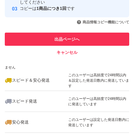
取引実績
してください
コピーは
1商品につき1回
です
このユーザーはYahoo!フリマの取
取引実績◯+
いいね！
いいね！
2,620
円
2,550
円
4,700
円
引を完了させた実績があります
商品情報コピー機能について
最大10%対象
このユーザーは他フリマサービス
他フリマ実績◯+
出品ページへ
での取引実績があります
キャンセル
スピード&安心発送
いいね！
いいね！
2,300
※このバッジは実績に基づく表示であり、発送を保証しているものではあり
円
2,600
円
2,660
円
ません
このユーザーは高頻度で24時間以内
スピード＆安心発送
＆設定した発送日数内に発送していま
す
このユーザーは高頻度で24時間以内
スピード発送
に発送しています
いいね！
いいね！
2,220
円
4,700
円
2,640
円
このユーザーは設定した発送日数内に
安心発送
発送しています