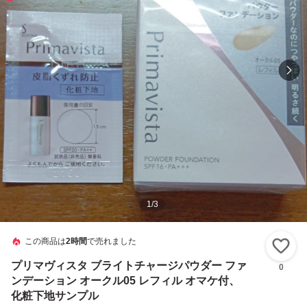
1
/
3
この商品は
2時間
で売れました
い
プリマヴィスタ ブライトチャージパウダー ファ
0
ンデーション オークル05 レフィル オマケ付、
化粧下地サンプル