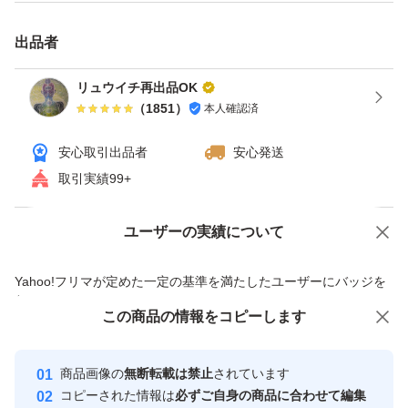
出品者
リュウイチ再出品OK
（
1851
）
本人確認済
安心取引出品者
安心発送
取引実績99+
ユーザーの実績について
価格の相談
商品への質問
商品への質問からの値下げ交渉、不適切なカテゴリ変更依頼は禁止です
Yahoo!フリマが定めた一定の基準を満たしたユーザーにバッジを
付与しています
この商品をみている人にオススメ
この商品の情報をコピーします
安心取引出品者
Yahoo!フリマの基準をクリアした安
安心取引出品者
商品画像の
無断転載は禁止
されています
心・安全なユーザーです
コピーされた情報は
必ずご自身の商品に合わせて編集