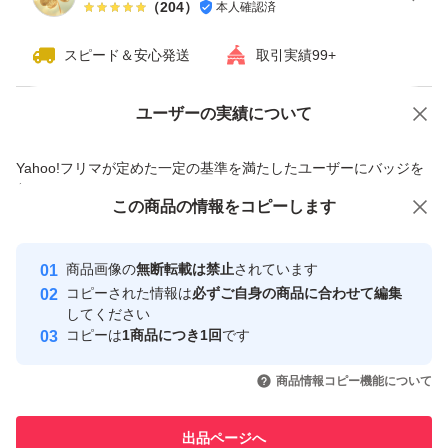
（
204
）
本人確認済
スピード＆安心発送
取引実績99+
ユーザーの実績について
価格の相談
商品への質問
商品への質問からの値下げ交渉、不適切なカテゴリ変更依頼は禁止です
Yahoo!フリマが定めた一定の基準を満たしたユーザーにバッジを
付与しています
この商品をみている人にオススメ
この商品の情報をコピーします
安心取引出品者
最大10%対象
Yahoo!フリマの基準をクリアした安
安心取引出品者
商品画像の
無断転載は禁止
されています
心・安全なユーザーです
コピーされた情報は
必ずご自身の商品に合わせて編集
取引実績
してください
コピーは
1商品につき1回
です
このユーザーはYahoo!フリマの取
取引実績◯+
いいね！
いいね！
2,250
円
2,220
円
2,219
円
引を完了させた実績があります
商品情報コピー機能について
最大10%対象
最大10%対象
最大10%対象
このユーザーは他フリマサービス
他フリマ実績◯+
出品ページへ
での取引実績があります