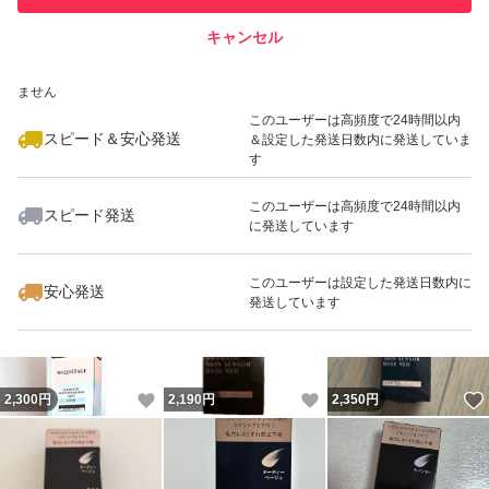
キャンセル
スピード&安心発送
いいね！
いいね！
2,190
※このバッジは実績に基づく表示であり、発送を保証しているものではあり
円
2,190
円
2,220
円
ません
最大10%対象
このユーザーは高頻度で24時間以内
スピード＆安心発送
＆設定した発送日数内に発送していま
す
このユーザーは高頻度で24時間以内
スピード発送
に発送しています
いいね！
いいね！
2,180
円
2,190
円
2,190
円
最大10%対象
このユーザーは設定した発送日数内に
安心発送
発送しています
いいね！
いいね！
2,300
円
2,190
円
2,350
円