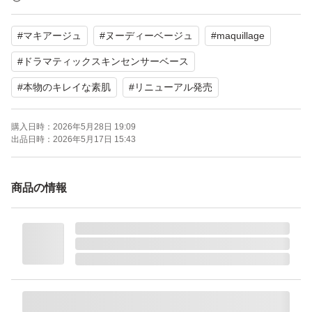
に満ちた、本物の「キレイな素肌」へ。皮脂・水分量をコ
#
マキアージュ
#
ヌーディーベージュ
#
maquillage
ントロールするうるさらセンサーコート配合。毛穴補正効
果。浸透型うるおい美容液配合。オールシーズン、SPF5
#
ドラマティックスキンセンサーベース
0+・PA++++。13時間化粧もち*データ取得済み。 *(テカ
#
本物のキレイな素肌
#
リニューアル発売
り・皮脂くずれ・毛穴の目立ち・よれ・薄れ・くすみ・粉
っぽさ)のなさ(メーカー調べ。効果には個人差がありま
購入日時：
2026年5月28日 19:09
出品日時：
2026年5月17日 15:43
す。)
商品の情報
マキアージュ ドラマティックスキンセンサーベース NEO
ヌーディーベージュ 25ml
ブランド：MAQuillAGE