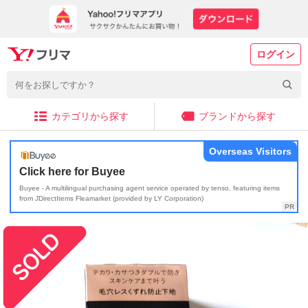
ログイン
カテゴリから探す
ブランドから探す
Overseas Visitors
Click here for Buyee
Buyee - A multilingual purchasing agent service operated by tenso, featuring items
from JDirectItems Fleamarket (provided by LY Corporation)