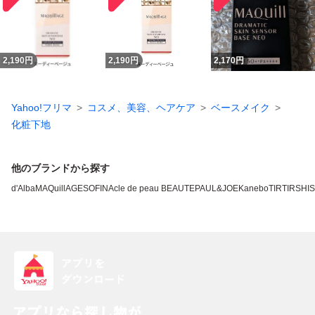
2,190
円
2,190
円
2,170
円
Yahoo!フリマ
コスメ、美容、ヘアケア
ベースメイク
化粧下地
他のブランドから探す
d'Alba
MAQuillAGE
SOFINA
cle de peau BEAUTE
PAUL&JOE
Kanebo
TIRTIR
SHI