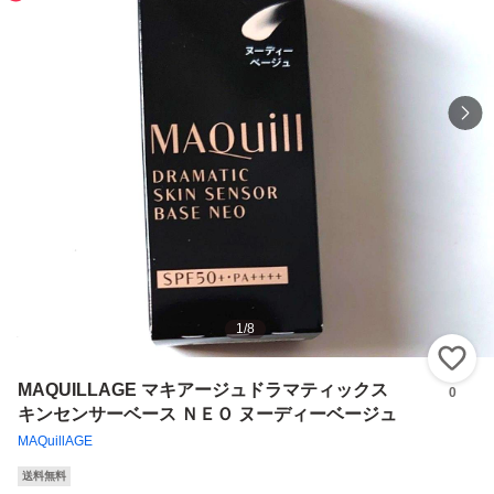
1
/
8
い
MAQUILLAGE マキアージュドラマティックス
0
キンセンサーベース ＮＥＯ ヌーディーベージュ
MAQuillAGE
送料無料