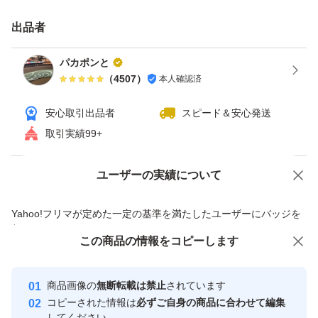
出品者
パカポンと
（
4507
）
本人確認済
安心取引出品者
スピード＆安心発送
取引実績99+
ユーザーの実績について
価格の相談
商品への質問
商品への質問からの値下げ交渉、不適切なカテゴリ変更依頼は禁止です
Yahoo!フリマが定めた一定の基準を満たしたユーザーにバッジを
付与しています
この商品をみている人にオススメ
この商品の情報をコピーします
安心取引出品者
最大10%対象
最大10%対象
Yahoo!フリマの基準をクリアした安
安心取引出品者
商品画像の
無断転載は禁止
されています
心・安全なユーザーです
コピーされた情報は
必ずご自身の商品に合わせて編集
取引実績
してください