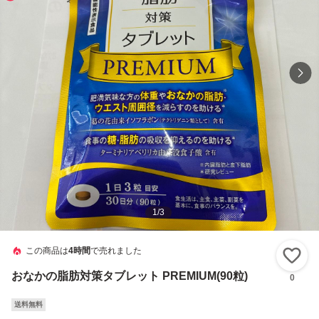
1
/
3
この商品は
4時間
で売れました
い
おなかの脂肪対策タブレット PREMIUM(90粒)
0
送料無料