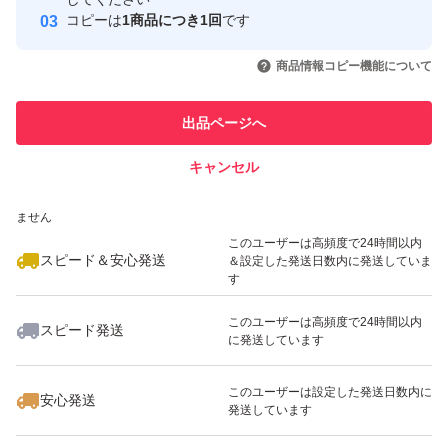
コピーは
1商品につき1回
です
このユーザーはYahoo!フリマの取
取引実績◯+
いいね！
いいね！
2,600
円
2,690
円
5,000
円
引を完了させた実績があります
商品情報コピー機能について
このユーザーは他フリマサービス
他フリマ実績◯+
出品ページへ
での取引実績があります
キャンセル
スピード&安心発送
いいね！
いいね！
2,699
※このバッジは実績に基づく表示であり、発送を保証しているものではあり
円
2,800
円
2,800
円
ません
このユーザーは高頻度で24時間以内
スピード＆安心発送
＆設定した発送日数内に発送していま
す
このユーザーは高頻度で24時間以内
スピード発送
に発送しています
いいね！
いいね！
5,000
円
2,800
円
2,699
円
このユーザーは設定した発送日数内に
安心発送
発送しています