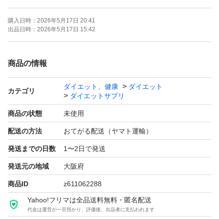
購入日時：
2026年5月17日 20:41
即日、ネコポス便(匿名配送)にて発送します
出品日時：
2026年5月17日 15:42
よろしくお願いします
商品の情報
ダイエット、健康
ダイエット
#大正製薬
カテゴリ
ダイエットサプリ
商品の状態
未使用
配送の方法
おてがる配送（ヤマト運輸）
発送までの日数
1〜2日で発送
発送元の地域
大阪府
商品ID
z611062288
Yahoo!フリマは全品送料無料・匿名配送
代金は運営が一旦預かり、評価後、出品者に支払われます