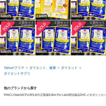
5,000
円
2,900
円
5,000
円
5,000
円
5,000
円
5,000
円
Yahoo!フリマ
ダイエット、健康
ダイエット
ダイエットサプリ
他のブランドから探す
FANCL
VitabridC
FUJIFILM
大正製薬
Esthe Pro Labo
明治薬品
DHC
メタボリック