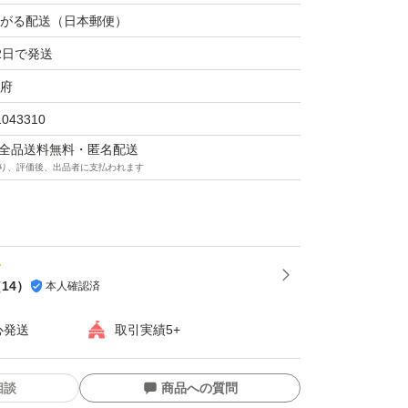
がる配送（日本郵便）
2日で発送
府
1043310
マは全品送料無料・匿名配送
り、評価後、出品者に支払われます
（
14
）
本人確認済
心発送
取引実績5+
相談
商品への質問