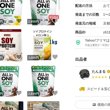
配送の方法
おて
発送までの日数
1〜
！
いいね！
いいね！
円
2,950
円
発送元の地域
京都
商品ID
z61
Yahoo!フリ
代金は運営が一旦預か
！
いいね！
いいね！
円
3,000
円
出品者
たんまる
スピード＆安
！
いいね！
いいね！
円
2,849
円
価格の