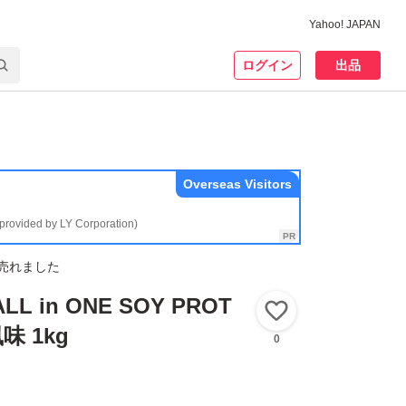
Yahoo! JAPAN
ログイン
出品
Overseas Visitors
(provided by LY Corporation)
売れました
L in ONE SOY PROT
いいね！
味 1kg
0