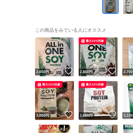
この商品をみている人にオススメ
最大10%対象
いいね！
いいね
2,650
円
2,800
円
2,700
最大10%対象
最大10%対象
いいね！
いいね
3,000
円
1,680
円
3,330