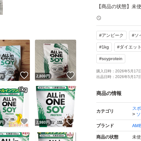
【商品の状態】未
【カラー】ホワイ
【容量】1kg
#
アンビーク
#
ソ
【風味】バナナ
【その他】ビタミン
#
1kg
#
ダイエッ
#
soyprotein
よろしくお願いい
購入日時：
2026年5月17日 
！
いいね！
いいね！
円
2,800
円
出品日時：
2026年5月17日 
商品の情報
スポ
カテゴリ
ソ
！
いいね！
いいね！
円
2,980
円
ブランド
AMB
商品の状態
未使