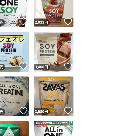
商品情報コピー機
リマ実績◯+
このユーザーは他フリマサービスでの取引実績があります
！
いいね！
いいね！
円
2,033
円
出品ページへ
&安心発送
キャンセル
ジは実績に基づく表示であり、発送を保証しているものではありません
このユーザーは高頻度で24時間以内＆設定した発送日数内に
ード＆安心発送
ます
！
いいね！
いいね！
円
3,400
円
ード発送
このユーザーは高頻度で24時間以内に発送しています
発送
このユーザーは設定した発送日数内に発送しています
！
いいね！
いいね！
円
3,580
円