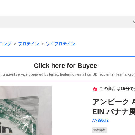
ニング
プロテイン
ソイプロテイン
Click here for Buyee
ing agent service operated by tenso, featuring items from JDirectItems Fleamarket 
この商品は
15分
で
アンビーク AL
EIN バナナ風
AMBiQUE
送料無料