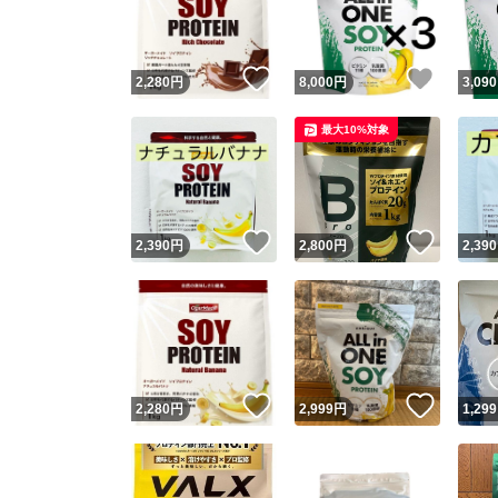
他フ
いいね！
いいね
2,280
円
8,000
円
3,090
スピード
最大10%対象
※このバッ
スピ
いいね！
いいね
2,390
円
2,800
円
2,390
スピ
安心
いいね！
いいね
2,280
円
2,999
円
1,299