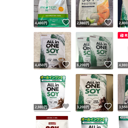
いいね！
いいね
4,400
円
2,980
円
2,800
最
いいね！
いいね
4,450
円
6,200
円
4,980
Yaho
安心取引
安心
いいね！
いいね
2,980
円
3,200
円
3,550
取引実績
取引