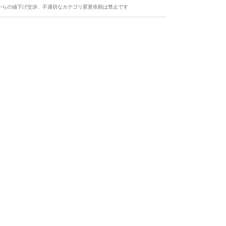
からの値下げ交渉、不適切なカテゴリ変更依頼は禁止です
ます