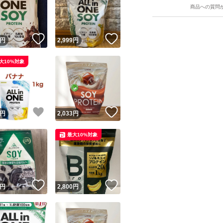
商品への質問
！
いいね！
いいね！
円
2,999
円
大10%対象
ユーザーの実績について
！
いいね！
いいね！
円
2,033
円
o!フリマが定めた一定の基準を満たしたユーザーにバッジを付与しています
最大10%対象
出品者
この商品の情報をコピーします
取引出品者
Yahoo!フリマの基準をクリアした安心・安全なユーザーです
！
いいね！
いいね！
商品画像の
無断転載は禁止
されています
円
2,800
円
コピーされた情報は
必ずご自身の商品に合わせて編集
してください
コピーは
1商品につき1回
です
実績◯+
このユーザーはYahoo!フリマの取引を完了させた実績があり