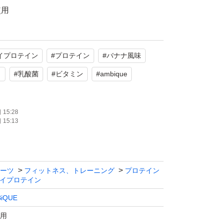
使用
ト系（パッケージ）
イプロテイン
#
プロテイン
#
バナナ風味
11種、乳酸菌100億個配合
ト
#
乳酸菌
#
ビタミン
#
ambique
たします。
15:28
15:13
ーツ
フィットネス、トレーニング
プロテイン
イプロテイン
iQUE
用