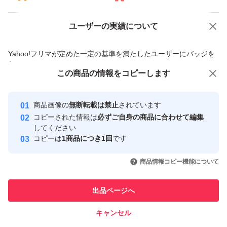
ユーザーの実績について
価格の相談
商品への質問
商品への質問からの値下げ交渉、不適切なカテゴリ変更依頼は禁止です
Yahoo!フリマが定めた一定の基準を満たしたユーザーにバッジを
付与しています
この商品をみている人にオススメ
この商品の情報をコピーします
安心取引出品者
最大10%対象
最大10%対象
最大10%対象
Yahoo!フリマの基準をクリアした安
安心取引出品者
商品画像の
無断転載は禁止
されています
心・安全なユーザーです
コピーされた情報は
必ずご自身の商品に合わせて編集
取引実績
してください
コピーは
1商品につき1回
です
このユーザーはYahoo!フリマの取
取引実績◯+
いいね！
いいね！
3,150
円
3,190
円
3,200
円
引を完了させた実績があります
商品情報コピー機能について
最大10%対象
最大10%対象
最大10%対象
このユーザーは他フリマサービス
他フリマ実績◯+
出品ページへ
での取引実績があります
キャンセル
スピード&安心発送