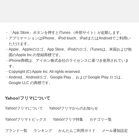
・「App Store」ボタンを押すとiTunes （外部サイト）が起動します。
・アプリケーションはiPhone、iPod touch、iPadまたはAndroidでご利用い
ただけます。
・Apple、Appleのロゴ、App Store、iPodのロゴ、iTunesは、米国および他
国のApple Inc.の登録商標です。
・iPhone商標は、アイホン株式会社のライセンスに基づき使用されていま
す。
・Copyright (C) Apple Inc. All rights reserved.
・Android、Androidロゴ、Google Play 、および Google Play ロゴは、
Google LLC の商標です。
Yahoo!フリマについて
Yahoo!フリマについて
Yahoo!フリマからのお知らせ
Yahoo!フリマトピックス
Yahoo!フリマ特集
カテゴリ一覧
ブランド一覧
ランキング
かんたんご利用ガイド
メール通知設定