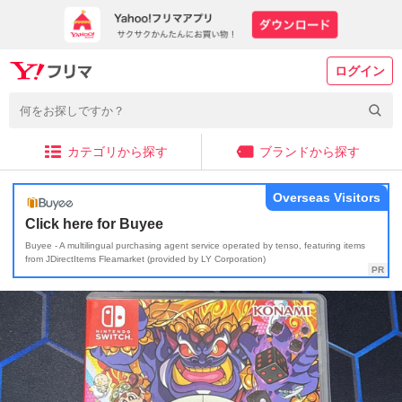
ログイン
カテゴリから探す
ブランドから探す
Overseas Visitors
Click here for Buyee
Buyee - A multilingual purchasing agent service operated by tenso, featuring items
from JDirectItems Fleamarket (provided by LY Corporation)