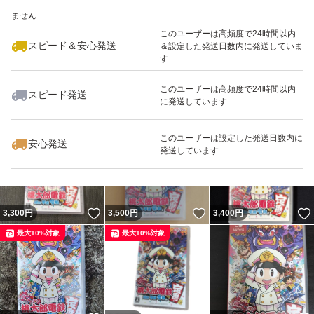
いいね！
いいね！
3,250
※このバッジは実績に基づく表示であり、発送を保証しているものではあり
円
3,500
円
3,500
円
ません
最大10%対象
最大10%対象
このユーザーは高頻度で24時間以内
スピード＆安心発送
＆設定した発送日数内に発送していま
す
このユーザーは高頻度で24時間以内
スピード発送
に発送しています
いいね！
いいね！
3,700
円
3,700
円
3,300
円
最大10%対象
最大10%対象
このユーザーは設定した発送日数内に
安心発送
発送しています
いいね！
いいね！
3,300
円
3,500
円
3,400
円
最大10%対象
最大10%対象