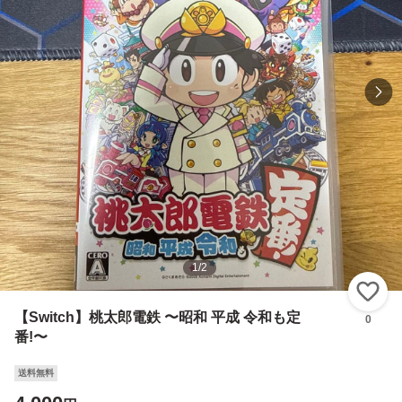
1
/
2
い
【Switch】桃太郎電鉄 〜昭和 平成 令和も定
0
番!〜
送料無料