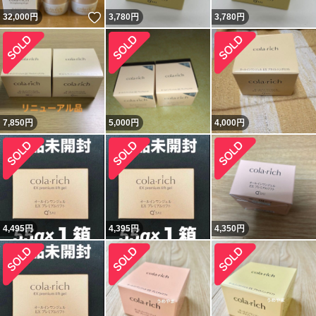
いいね！
32,000
円
3,780
円
3,780
円
7,850
円
5,000
円
4,000
円
4,495
円
4,395
円
4,350
円