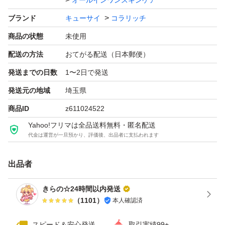
オールインワンスキンケア
ブランド
キューサイ
コラリッチ
商品の状態
未使用
配送の方法
おてがる配送（日本郵便）
発送までの日数
1〜2日で発送
発送元の地域
埼玉県
商品ID
z611024522
Yahoo!フリマは全品送料無料・匿名配送
代金は運営が一旦預かり、評価後、出品者に支払われます
出品者
きらの☆24時間以内発送
（
1101
）
本人確認済
スピード＆安心発送
取引実績99+