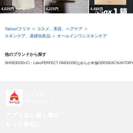
4,029
円
4,225
円
4,495
円
Yahoo!フリマ
コスメ、美容、ヘアケア
スキンケア、基礎化粧品
オールインワンスキンケア
他のブランドから探す
SHISEIDO
Dr.Ci：Labo
PERFECT ONE
KOSE
なめらか本舗
OZIO
SEAC
SUNTOR