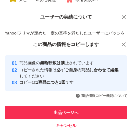
ユーザーの実績について
価格の相談
商品への質問
商品への質問からの値下げ交渉、不適切なカテゴリ変更依頼は禁止です
Yahoo!フリマが定めた一定の基準を満たしたユーザーにバッジを
付与しています
この商品をみている人にオススメ
この商品の情報をコピーします
安心取引出品者
最大10%対象
Yahoo!フリマの基準をクリアした安
安心取引出品者
商品画像の
無断転載は禁止
されています
心・安全なユーザーです
コピーされた情報は
必ずご自身の商品に合わせて編集
取引実績
してください
コピーは
1商品につき1回
です
このユーザーはYahoo!フリマの取
取引実績◯+
いいね！
いいね！
3,180
円
2,100
円
7,780
円
引を完了させた実績があります
商品情報コピー機能について
最大10%対象
最大10%対象
このユーザーは他フリマサービス
他フリマ実績◯+
出品ページへ
での取引実績があります
キャンセル
スピード&安心発送