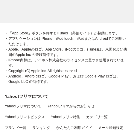
・「App Store」ボタンを押すとiTunes （外部サイト）が起動します。
・アプリケーションはiPhone、iPod touch、iPadまたはAndroidでご利用い
ただけます。
・Apple、Appleのロゴ、App Store、iPodのロゴ、iTunesは、米国および他
国のApple Inc.の登録商標です。
・iPhone商標は、アイホン株式会社のライセンスに基づき使用されていま
す。
・Copyright (C) Apple Inc. All rights reserved.
・Android、Androidロゴ、Google Play 、および Google Play ロゴは、
Google LLC の商標です。
Yahoo!フリマについて
Yahoo!フリマについて
Yahoo!フリマからのお知らせ
Yahoo!フリマトピックス
Yahoo!フリマ特集
カテゴリ一覧
ブランド一覧
ランキング
かんたんご利用ガイド
メール通知設定