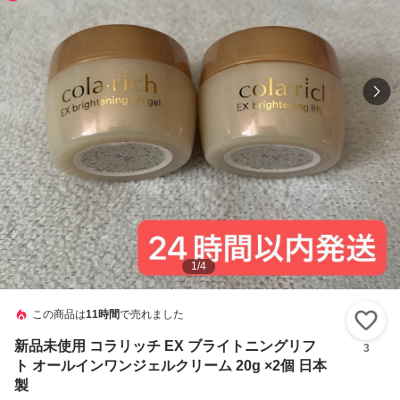
1
/
4
この商品は
11時間
で売れました
い
新品未使用 コラリッチ EX ブライトニングリフ
3
ト オールインワンジェルクリーム 20g ×2個 日本
製