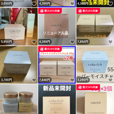
いいね！
いいね！
3,050
円
4,390
円
4,348
円
最大10%対象
最大10%対象
いいね！
いいね！
5,950
円
4,399
円
7,850
円
最大10%対象
いいね！
いいね！
3,700
円
7,840
円
3,280
円
最大10%対象