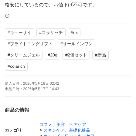
格安にしているので、お値下げ不可です。
バラ売りも不可です。
即購入大歓迎です(*^^*)
#
キューサイ
#
コラリッチ
#
ex
ご購入後、厚みの関係上簡易包装で梱包し、ゆうパケット
#
ブライトニングリフト
#
オールインワン
ポストminiにて24時間以内に発送いたします♪
#
クリームジェル
#
20g
#
2個セット
#
新品
#
colarich
自宅保管の為、細かい擦れ等、ある場合がございます。ご
理解いただける方のみご購入ください。
購入日時：
2026年5月18日 02:42
出品日時：
2026年5月17日 14:43
商品の情報
コスメ、美容、ヘアケア
カテゴリ
スキンケア、基礎化粧品