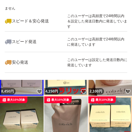
いいね！
いいね！
3,899
※このバッジは実績に基づく表示であり、発送を保証しているものではあり
円
4,350
円
3,400
円
ません
最大10%対象
最大10%対象
このユーザーは高頻度で24時間以内
スピード＆安心発送
＆設定した発送日数内に発送していま
す
このユーザーは高頻度で24時間以内
スピード発送
に発送しています
いいね！
いいね！
5,800
円
3,880
円
4,720
円
最大10%対象
最大10%対象
このユーザーは設定した発送日数内に
安心発送
発送しています
いいね！
いいね！
8,450
円
4,150
円
2,100
円
最大10%対象
最大10%対象
最大10%対象