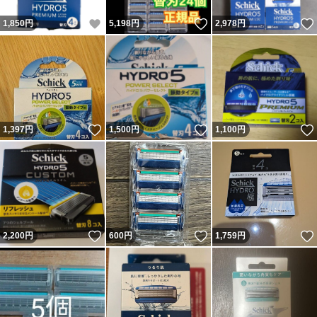
いいね！
いいね！
1,850
円
5,198
円
2,978
円
いいね！
いいね！
1,397
円
1,500
円
1,100
円
いいね！
いいね！
2,200
円
600
円
1,759
円