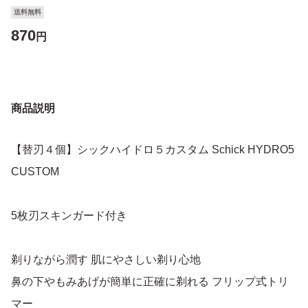
送料無料
870
円
商品説明
【替刃４個】シックハイドロ５カスタム Schick HYDRO5
CUSTOM
5枚刃スキンガード付き
剃りながら潤す 肌にやさしい剃り心地
鼻の下やもみあげが簡単に正確に剃れる フリップ式トリ
マー