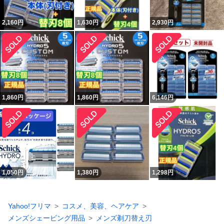
2,160
円
1,630
円
2,930
円
1,860
円
1,860
円
6,146
円
1,050
円
1,380
円
1,298
円
Yahoo!フリマ
コスメ、美容、ヘアケア
メンズシェービング用品
メンズ剃刀替え刃