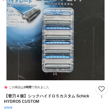
1
/
1
この商品は
2時間
で売れました
い
【替刃４個】シックハイドロ５カスタム Schick
1
HYDRO5 CUSTOM
schick