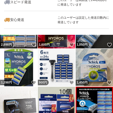
スピード発送
に発送しています
いいね！
いいね！
3,446
円
2,160
円
1,999
円
最大10%対象
このユーザーは設定した発送日数内に
安心発送
発送しています
いいね！
いいね！
2,698
円
1,600
円
1,050
円
いいね！
いいね！
1,298
円
900
円
1,450
円