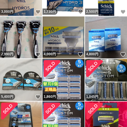
いいね！
いいね！
3,000
円
1,730
円
2,500
円
いいね！
いいね！
2,990
円
4,000
円
4,800
円
いいね！
5,400
円
1,860
円
1,045
円