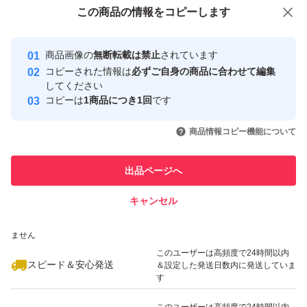
付与しています
この商品をみている人にオススメ
この商品の情報をコピーします
安心取引出品者
最大10%対象
Yahoo!フリマの基準をクリアした安
安心取引出品者
商品画像の
無断転載は禁止
されています
心・安全なユーザーです
コピーされた情報は
必ずご自身の商品に合わせて編集
取引実績
してください
コピーは
1商品につき1回
です
このユーザーはYahoo!フリマの取
取引実績◯+
いいね！
いいね！
1,050
円
1,860
円
1,330
円
引を完了させた実績があります
商品情報コピー機能について
最大10%対象
最大10%対象
このユーザーは他フリマサービス
他フリマ実績◯+
出品ページへ
での取引実績があります
キャンセル
スピード&安心発送
いいね！
いいね！
1,948
※このバッジは実績に基づく表示であり、発送を保証しているものではあり
円
1,050
円
1,630
円
ません
最大10%対象
最大10%対象
このユーザーは高頻度で24時間以内
スピード＆安心発送
＆設定した発送日数内に発送していま
す
このユーザーは高頻度で24時間以内