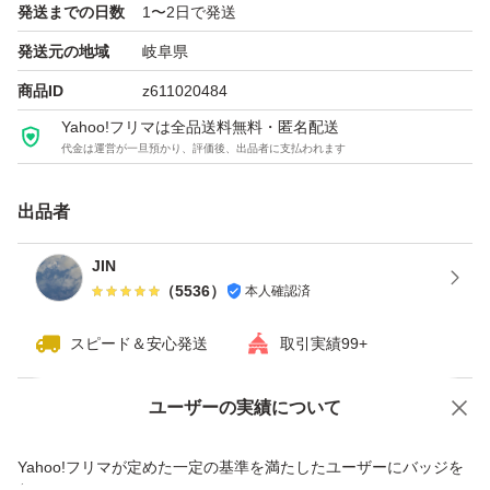
発送までの日数
1〜2日で発送
ホルダーは別売りです。
発送元の地域
岐阜県
ご理解ご了承の上ご購入お願いいたします。
商品ID
z611020484
Yahoo!フリマは全品送料無料・匿名配送
〈原産国〉替刃： アメリカ製
代金は運営が一旦預かり、評価後、出品者に支払われます
シェービング剤：中国製
出品者
#シックハイドロ
JIN
#替刃
（
5536
）
本人確認済
#Schick HYDRO5
#髭剃り
スピード＆安心発送
取引実績99+
#カミソリ
ユーザーの実績について
価格の相談
商品への質問
商品への質問からの値下げ交渉、不適切なカテゴリ変更依頼は禁止です
Yahoo!フリマが定めた一定の基準を満たしたユーザーにバッジを