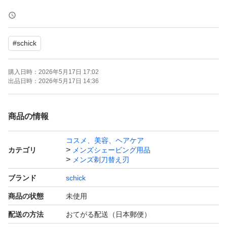
肌への刺激を軽減 ココナッツオイル配合 ヒアルロン酸も
配合
#
schick
●あなたの肌と剃り方にカスタマイズされた剃り味
購入日時：
2026年5月17日 17:02
●肌の質と剃り方は、ひとりひとり違う。
出品日時：
2026年5月17日 14:36
●剃り方にあわせて肌にかかる力を自動調整する衝撃吸収
テクノロジー。
商品の情報
力をかけすぎたときには力を逃がし、足りないときには圧
コスメ、美容、ヘアケア
力を加えてくれる独自機能。肌に密着しながら適度な刃圧
カテゴリ
メンズシェービング用品
を維持し剃り心地の快さを最大化。密着剃りで、よりよい
メンズ剃刀替え刃
剃り味を実現。
ブランド
schick
商品の状態
未使用
簡易包装の上発送いたします。
配送の方法
おてがる配送（日本郵便）
画像の台紙は商品に含みません。