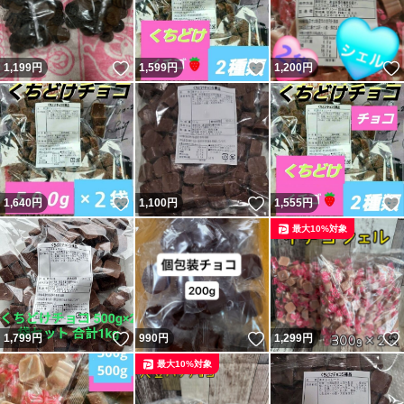
いいね！
いいね！
1,199
円
1,599
円
1,200
円
いいね！
いいね！
1,640
円
1,100
円
1,555
円
最大10%対象
いいね！
いいね！
1,799
円
990
円
1,299
円
最大10%対象