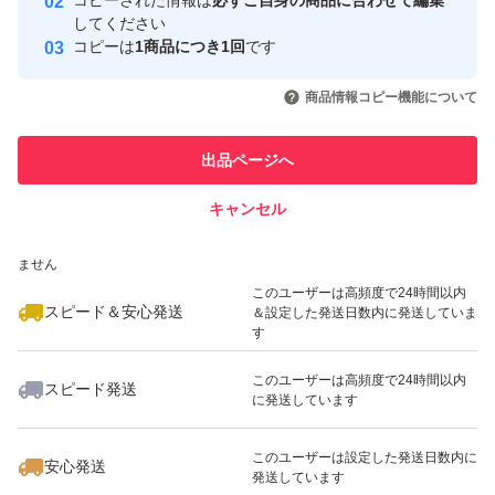
コピーされた情報は
必ずご自身の商品に合わせて編集
取引実績
してください
コピーは
1商品につき1回
です
このユーザーはYahoo!フリマの取
取引実績◯+
いいね！
いいね！
1,700
円
1,000
円
1,555
円
引を完了させた実績があります
商品情報コピー機能について
最大10%対象
最大10%対象
このユーザーは他フリマサービス
他フリマ実績◯+
出品ページへ
での取引実績があります
キャンセル
スピード&安心発送
いいね！
いいね！
1,699
※このバッジは実績に基づく表示であり、発送を保証しているものではあり
円
1,699
円
1,599
円
ません
最大10%対象
最大10%対象
このユーザーは高頻度で24時間以内
スピード＆安心発送
＆設定した発送日数内に発送していま
す
このユーザーは高頻度で24時間以内
スピード発送
に発送しています
いいね！
いいね！
1,199
円
550
円
1,100
円
このユーザーは設定した発送日数内に
安心発送
発送しています