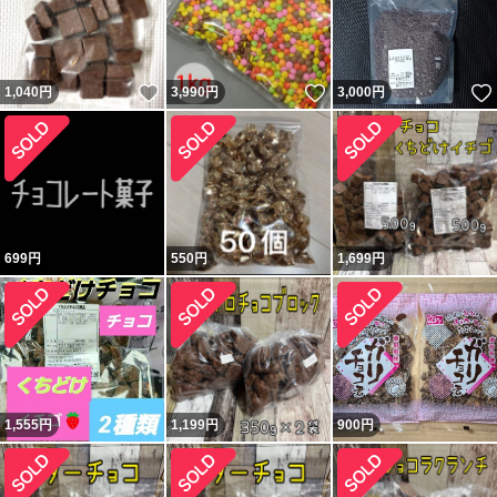
いいね！
いいね！
1,040
円
3,990
円
3,000
円
699
円
550
円
1,699
円
1,555
円
1,199
円
900
円