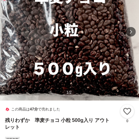
1
/
2
この商品は
47分
で売れました
い
残りわずか 準麦チョコ 小粒 500g入り アウト
0
レット