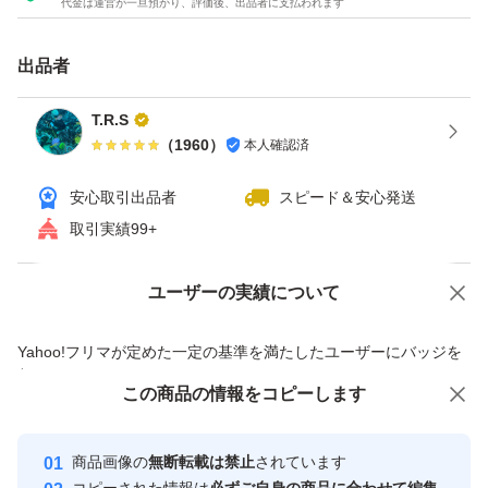
代金は運営が一旦預かり、評価後、出品者に支払われます
出品者
T.R.S
（
1960
）
本人確認済
安心取引出品者
スピード＆安心発送
取引実績99+
ユーザーの実績について
価格の相談
商品への質問
商品への質問からの値下げ交渉、不適切なカテゴリ変更依頼は禁止です
Yahoo!フリマが定めた一定の基準を満たしたユーザーにバッジを
付与しています
この商品をみている人にオススメ
この商品の情報をコピーします
安心取引出品者
最大10%対象
Yahoo!フリマの基準をクリアした安
安心取引出品者
商品画像の
無断転載は禁止
されています
心・安全なユーザーです