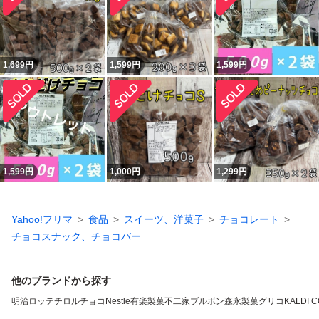
1,699
円
1,599
円
1,599
円
1,599
円
1,000
円
1,299
円
Yahoo!フリマ
食品
スイーツ、洋菓子
チョコレート
チョコスナック、チョコバー
他のブランドから探す
明治
ロッテ
チロルチョコ
Nestle
有楽製菓
不二家
ブルボン
森永製菓
グリコ
KALDI 