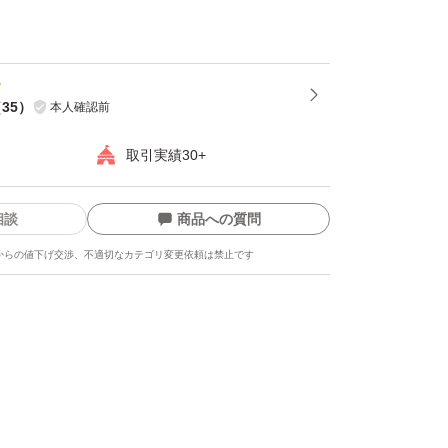
（
35
）
本人確認前
取引実績30+
相談
商品への質問
からの値下げ交渉、不適切なカテゴリ変更依頼は禁止です