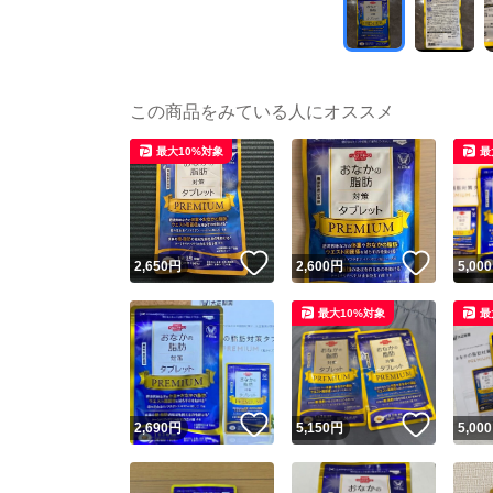
この商品をみている人にオススメ
最大10%対象
最
いいね！
いいね
2,650
円
2,600
円
5,000
最大10%対象
最
いいね！
いいね
2,690
円
5,150
円
5,000