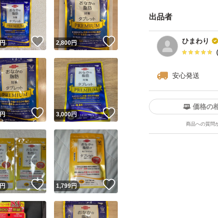
出品者
！
いいね！
いいね！
ひまわり
円
2,800
円
安心発送
価格の
！
いいね！
いいね！
円
3,000
円
商品への質問
！
いいね！
いいね！
円
1,799
円