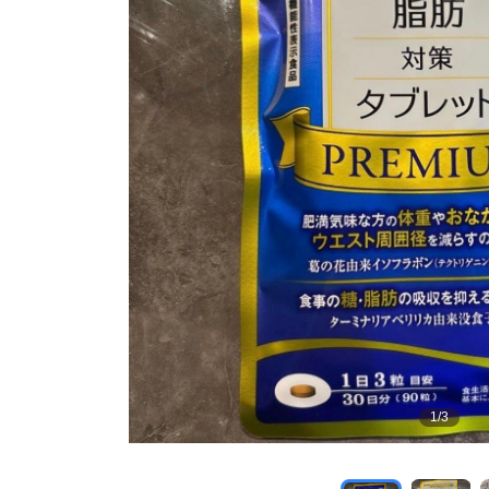
1
/
3