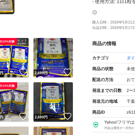
- 使用方法: 1日
- 製造者: 大正製薬
購入日時：
2026年5月21日 
出品日時：
2026年5月17日 
ご覧いただきあり
大10%対象
商品の情報
カテゴリ
ダイ
商品の状態
未使
！
いいね！
いいね！
円
2,699
円
配送の方法
おて
大10%対象
発送までの日数
2〜
発送元の地域
千葉
商品ID
z61
！
いいね！
いいね！
円
2,699
円
Yahoo!フリ
代金は運営が一旦預か