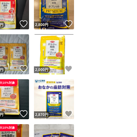
！
いいね！
いいね！
円
2,800
円
ユーザーの実績について
！
いいね！
いいね！
円
2,000
円
o!フリマが定めた一定の基準を満たしたユーザーにバッジを付与しています
大10%対象
出品者
この商品の情報をコピーします
取引出品者
Yahoo!フリマの基準をクリアした安心・安全なユーザーです
！
いいね！
いいね！
商品画像の
無断転載は禁止
されています
円
2,870
円
コピーされた情報は
必ずご自身の商品に合わせて編集
してください
大10%対象
コピーは
1商品につき1回
です
実績◯+
このユーザーはYahoo!フリマの取引を完了させた実績があり