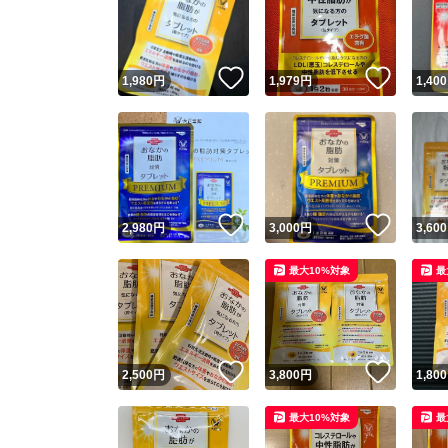
いいね！
いいね
1,980
円
1,979
円
1,400
いいね！
いいね
2,980
円
3,000
円
3,600
Yaho
最大10%対象
最
安心取引
安心
いいね！
いいね
2,500
円
3,800
円
1,800
取引実績
最大10%対象
最
取引