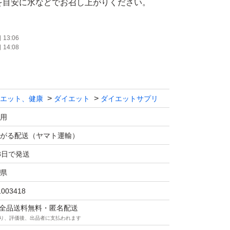
1粒を目安に水などでお召し上がりください。
株式会社
13:06
14:08
がとうございます。
エット、健康
ダイエット
ダイエットサプリ
用
がる配送（ヤマト運輸）
3日で発送
県
1003418
マは全品送料無料・匿名配送
り、評価後、出品者に支払われます