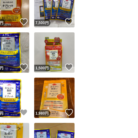
商品情報コピー機
リマ実績◯+
このユーザーは他フリマサービスでの取引実績があります
！
いいね！
いいね！
円
7,500
円
出品ページへ
&安心発送
キャンセル
ジは実績に基づく表示であり、発送を保証しているものではありません
このユーザーは高頻度で24時間以内＆設定した発送日数内に
ード＆安心発送
ます
！
いいね！
いいね！
円
1,500
円
ード発送
このユーザーは高頻度で24時間以内に発送しています
発送
このユーザーは設定した発送日数内に発送しています
！
いいね！
いいね！
円
1,980
円