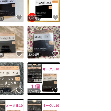
商品情報コピー機
リマ実績◯+
このユーザーは他フリマサービスでの取引実績があります
！
いいね！
いいね！
円
2,469
円
出品ページへ
&安心発送
キャンセル
ジは実績に基づく表示であり、発送を保証しているものではありません
このユーザーは高頻度で24時間以内＆設定した発送日数内に
ード＆安心発送
ます
！
いいね！
いいね！
円
2,499
円
ード発送
このユーザーは高頻度で24時間以内に発送しています
発送
このユーザーは設定した発送日数内に発送しています
！
いいね！
いいね！
円
2,520
円