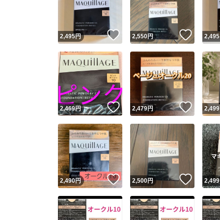
他フ
いいね！
いいね
2,495
円
2,550
円
2,495
スピード
※このバッ
スピ
いいね！
いいね
2,469
円
2,479
円
2,499
スピ
安心
いいね！
いいね
2,490
円
2,500
円
2,499