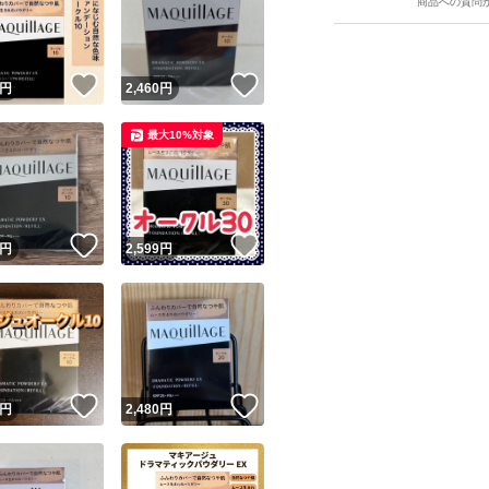
商品への質問
！
いいね！
いいね！
円
2,460
円
最大10%対象
ユーザーの実績について
！
いいね！
いいね！
円
2,599
円
o!フリマが定めた一定の基準を満たしたユーザーにバッジを付与しています
出品者
この商品の情報をコピーします
取引出品者
Yahoo!フリマの基準をクリアした安心・安全なユーザーです
！
いいね！
いいね！
商品画像の
無断転載は禁止
されています
円
2,480
円
コピーされた情報は
必ずご自身の商品に合わせて編集
してください
コピーは
1商品につき1回
です
実績◯+
このユーザーはYahoo!フリマの取引を完了させた実績があり