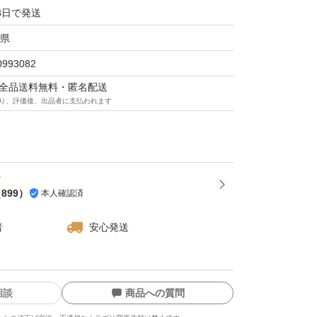
3日で発送
県
0993082
マは全品送料無料・匿名配送
り、評価後、出品者に支払われます
（
899
）
本人確認済
者
安心発送
相談
商品への質問