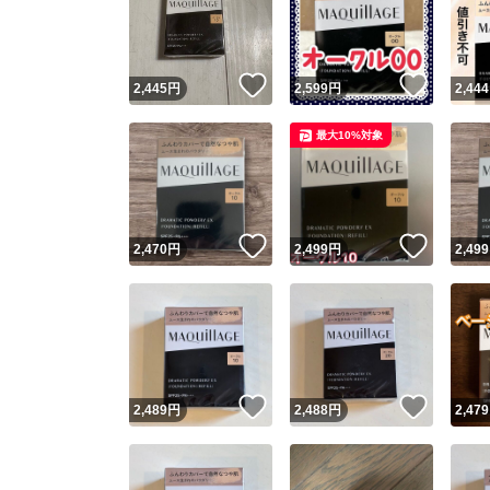
いいね！
いいね
2,445
円
2,599
円
2,444
最大10%対象
いいね！
いいね
2,470
円
2,499
円
2,499
Yaho
安心取引
安心
いいね！
いいね
2,489
円
2,488
円
2,479
取引実績
取引