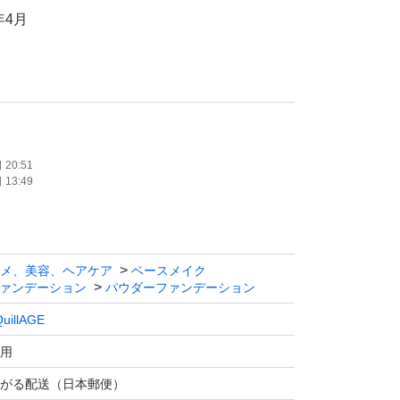
年4月
ゆうパケットポストminiでの発送を予定して
illAGE)
20:51
13:49
粧品
メ、美容、ヘアケア
ベースメイク
ァンデーション
パウダーファンデーション
uillAGE
用
がる配送（日本郵便）