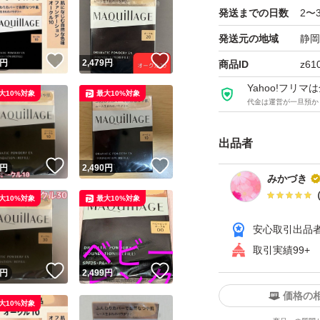
発送までの日数
2〜
発送元の地域
静岡
！
いいね！
いいね！
円
2,479
円
商品ID
z61
Yahoo!フリ
大10%対象
最大10%対象
代金は運営が一旦預か
出品者
！
いいね！
いいね！
円
2,490
円
みかづき
大10%対象
最大10%対象
安心取引出品
取引実績99+
！
いいね！
いいね！
円
2,499
円
価格の
大10%対象