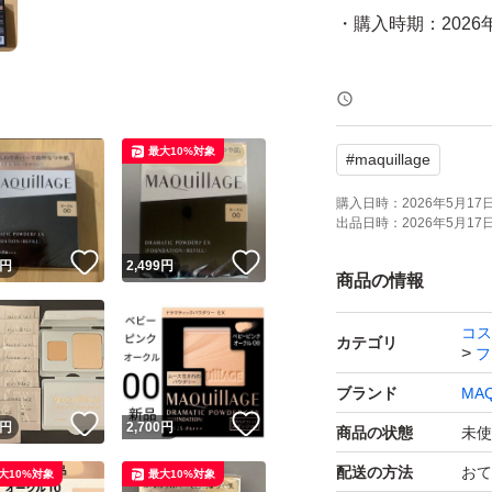
・購入時期：2026
緩衝材でお包みし、
おります。
最大10%対象
#
maquillage
#マキアージュ(MAQU
購入日時：
2026年5月17日 
出品日時：
2026年5月17日 
#コスメ/美容
！
いいね！
いいね！
円
2,499
円
#ベースメイク/化
商品の情報
#ファンデーション
コス
#メイクアップ
カテゴリ
フ
ブランド
MAQ
！
いいね！
いいね！
円
2,700
円
商品の状態
未使
配送の方法
おて
大10%対象
最大10%対象