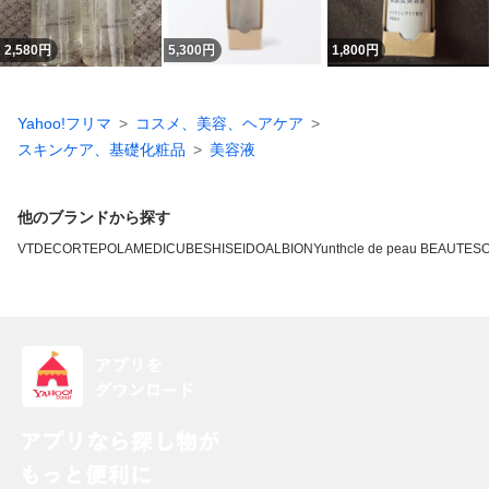
2,580
円
5,300
円
1,800
円
Yahoo!フリマ
コスメ、美容、ヘアケア
スキンケア、基礎化粧品
美容液
他のブランドから探す
VT
DECORTE
POLA
MEDICUBE
SHISEIDO
ALBION
Yunth
cle de peau BEAUTE
SO