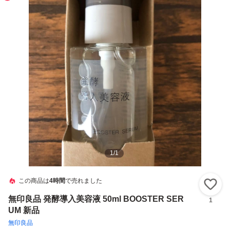
1
/
1
この商品は
4時間
で売れました
い
無印良品 発酵導入美容液 50ml BOOSTER SER
1
UM 新品
無印良品