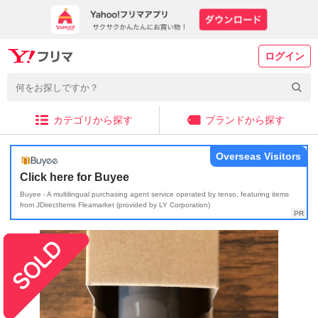
ログイン
カテゴリから探す
ブランドから探す
Overseas Visitors
Click here for Buyee
Buyee - A multilingual purchasing agent service operated by tenso, featuring items
from JDirectItems Fleamarket (provided by LY Corporation)