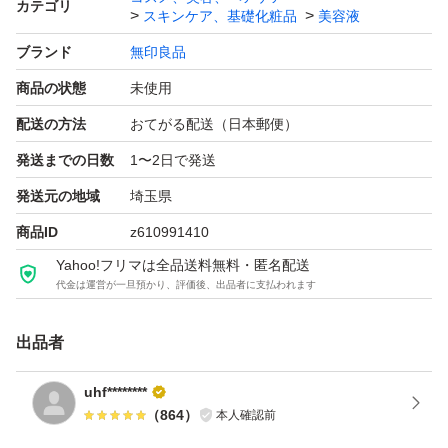
カテゴリ
スキンケア、基礎化粧品
美容液
ブランド
無印良品
商品の状態
未使用
配送の方法
おてがる配送（日本郵便）
発送までの日数
1〜2日で発送
発送元の地域
埼玉県
商品ID
z610991410
Yahoo!フリマは全品送料無料・匿名配送
代金は運営が一旦預かり、評価後、出品者に支払われます
出品者
uhf********
（
864
）
本人確認前