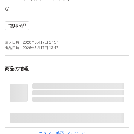
【ブランド】無印良品
#
無印良品
【商品名】発酵導入美容液
【容量】50ml
購入日時：
2026年5月17日 17:57
【商品の状態】未使用
出品日時：
2026年5月17日 13:47
【カラー】クリア系
商品の情報
ポスト投函にて発送します。
よろしくお願いいたします。
コスメ、美容、ヘアケア