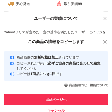
安心発送
取引実績99+
ユーザーの実績について
価格の相談
商品への質問
商品への質問からの値下げ交渉、不適切なカテゴリ変更依頼は禁止です
Yahoo!フリマが定めた一定の基準を満たしたユーザーにバッジを
付与しています
この商品をみている人にオススメ
この商品の情報をコピーします
安心取引出品者
最大10%対象
最大10%対象
Yahoo!フリマの基準をクリアした安
安心取引出品者
商品画像の
無断転載は禁止
されています
心・安全なユーザーです
コピーされた情報は
必ずご自身の商品に合わせて編集
取引実績
してください
コピーは
1商品につき1回
です
このユーザーはYahoo!フリマの取
取引実績◯+
いいね！
いいね！
1,499
円
1,550
円
1,550
円
引を完了させた実績があります
商品情報コピー機能について
このユーザーは他フリマサービス
他フリマ実績◯+
出品ページへ
での取引実績があります
キャンセル
スピード&安心発送