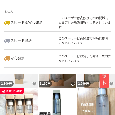
いいね！
いいね！
2,799
※このバッジは実績に基づく表示であり、発送を保証しているものではあり
円
1,599
円
2,790
円
ません
最大10%対象
このユーザーは高頻度で24時間以内
スピード＆安心発送
＆設定した発送日数内に発送していま
す
このユーザーは高頻度で24時間以内
スピード発送
に発送しています
いいね！
いいね！
2,580
円
1,600
円
2,850
円
最大10%対象
このユーザーは設定した発送日数内に
安心発送
発送しています
いいね！
いいね！
2,809
円
2,190
円
2,999
円
最大10%対象