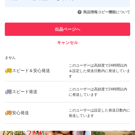
このユーザーはYahoo!フリマの取
取引実績◯+
いいね！
いいね！
3,777
円
2,600
円
3,777
円
引を完了させた実績があります
箱は 空き箱を使用します。箱こみで15キロです
商品情報コピー機能について
このユーザーは他フリマサービス
他フリマ実績◯+
出品ページへ
での取引実績があります
新玉ねぎの保存方法
新玉ねぎは普通の玉ねぎと違って、 水分が多く・皮が薄
キャンセル
スピード&安心発送
いので傷みやすいです
いいね！
いいね！
2,100
※このバッジは実績に基づく表示であり、発送を保証しているものではあり
円
2,100
円
2,100
円
ません
そのため「常温で長期保存」は向きません。
このユーザーは高頻度で24時間以内
一番おすすめ：冷蔵保存
スピード＆安心発送
＆設定した発送日数内に発送していま
す
保存方法
このユーザーは高頻度で24時間以内
1個ずつキッチンペーパーで包む
スピード発送
に発送しています
いいね！
いいね！
2,100
円
3,500
円
3,980
円
ポリ袋や保存袋へ入れる
最大10%対象
最大10%対象
野菜室に保存
このユーザーは設定した発送日数内に
安心発送
発送しています
保存期間
約1週間〜10日