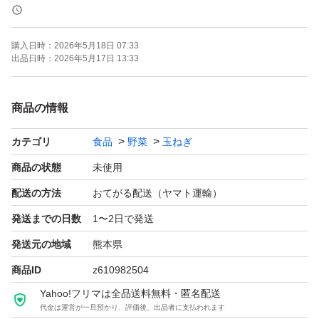
種類→玉ねぎ
数量→箱込15キロ
購入日時：
2026年5月18日 07:33
サイズ→3Lサイズ
出品日時：
2026年5月17日 13:33
賞味期限 R8.6月
商品の情報
話題の 激ウマ玉ねぎレシピ
カテゴリ
食品
野菜
玉ねぎ
玉ねぎに切れ込み入れてバターとコンソメ挟んで胡椒振っ
商品の状態
未使用
てレンチン五分して味ぽんかけて食べると美味しいです！
配送の方法
おてがる配送（ヤマト運輸）
今が旬の新玉ねぎがあまくておいしいー(*≧∀≦*)
発送までの日数
1〜2日で発送
発送元の地域
熊本県
今年 初収穫の熊本県産の新玉ねぎです(*^^*)豊かな自然
商品ID
z610982504
水が美味しい！熊本
Yahoo!フリマは全品送料無料・匿名配送
の大自然の中で育てました(≧∇≦*)
代金は運営が一旦預かり、評価後、出品者に支払われます