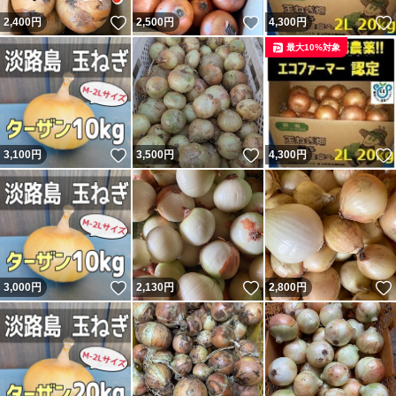
湿気で腐りやすいので、 キッチンペーパーが湿ったら交
いいね！
いいね！
2,400
円
2,500
円
4,300
円
換すると長持ちします。
最大10%対象
種類...玉ねぎ
特徴...農家直送
いいね！
いいね！
3,100
円
3,500
円
4,300
円
いいね！
いいね！
3,000
円
2,130
円
2,800
円