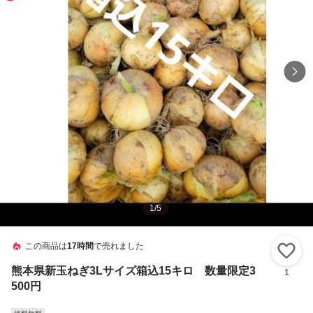
1
/
5
この商品は
17時間
で売れました
い
熊本県新玉ねぎ3Lサイズ箱込15キロ 数量限定3
1
500円