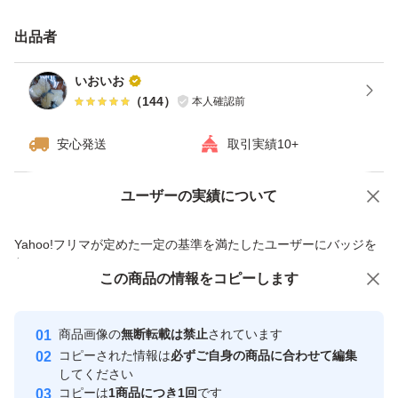
B級品 期間限定出品ですので 無くなり次第終了です最安
出品者
値のため 早い者勝ちになります(>o<")
いおいお
（
144
）
本人確認前
今が旬の 新玉ねぎを皆様味わってください！柔らかいで
安心発送
取引実績10+
す新玉ねぎ特徴の 甘み
玉ねぎ嫌いのおこさまでも 大好きになりますよ(*≧∀≦*)新
ユーザーの実績について
価格の相談
商品への質問
玉ねぎは 水分が多いので 早めに 使い 冷蔵庫 風通しの良
商品への質問からの値下げ交渉、不適切なカテゴリ変更依頼は禁止です
いところに保存して下さい！
Yahoo!フリマが定めた一定の基準を満たしたユーザーにバッジを
付与しています
この商品をみている人にオススメ
この商品の情報をコピーします
安心取引出品者
大きさは多少のバラツキがあります。
最大10%対象
最大10%対象
Yahoo!フリマの基準をクリアした安
安心取引出品者
商品画像の
無断転載は禁止
されています
心・安全なユーザーです
葉を切り落とし 薄皮をむいて 発送になります。太陽をた
コピーされた情報は
必ずご自身の商品に合わせて編集
取引実績
してください
くさんあびていますので日持ちします(o^^o)
コピーは
1商品につき1回
です