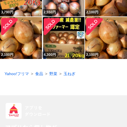
3,790
円
2,550
円
2,100
円
2,100
円
4,300
円
2,100
円
Yahoo!フリマ
食品
野菜
玉ねぎ