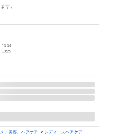
ります。
。
たします。
13:34
13:25
ナイトリペア ヘアオイル レフィル 60ml
メ、美容、ヘアケア
レディースヘアケア