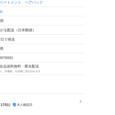
リートメント、ヘアパック
LU
用
がる配送（日本郵便）
2日で発送
県
0978992
マは全品送料無料・匿名配送
り、評価後、出品者に支払われます
（
1753
）
本人確認済