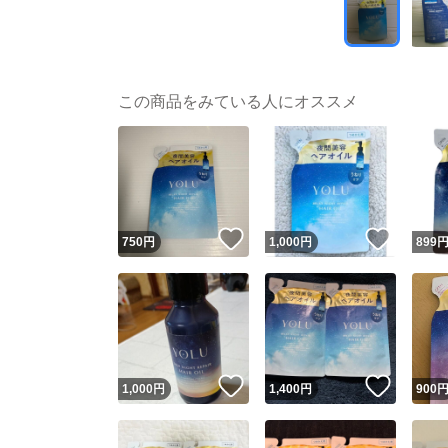
この商品をみている人にオススメ
いいね！
いいね
750
円
1,000
円
899
いいね！
いいね
1,000
円
1,400
円
900