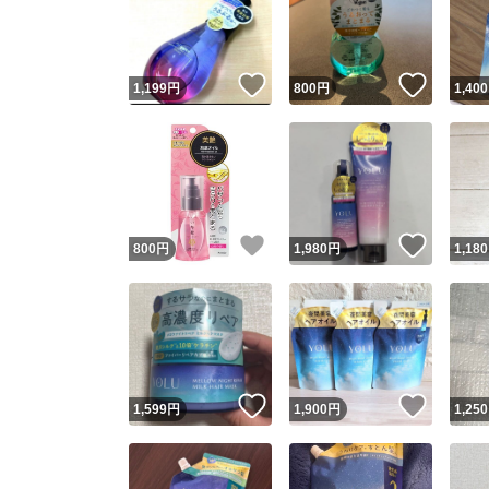
いいね！
いいね
1,199
円
800
円
1,400
いいね！
いいね
800
円
1,980
円
1,180
Yaho
安心取引
安心
いいね！
いいね
1,599
円
1,900
円
1,250
取引実績
取引