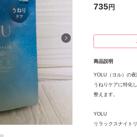
735
円
商品説明
YOLU（ヨル）の
うねりケアに特化
整えます。
YOLU
リラックスナイト