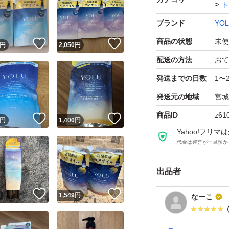
ト
ブランド
YO
商品の状態
未使
！
いいね！
いいね！
円
2,050
円
配送の方法
おて
発送までの日数
1〜
発送元の地域
宮城
商品ID
z61
！
いいね！
いいね！
円
1,400
円
Yahoo!フリ
代金は運営が一旦預か
出品者
！
いいね！
いいね！
円
1,549
円
なーこ