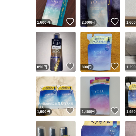
他フ
いいね！
いいね
1,600
円
2,600
円
1,600
スピード
※このバッ
スピ
いいね！
いいね
850
円
800
円
1,290
スピ
安心
いいね！
いいね
1,900
円
1,460
円
1,950