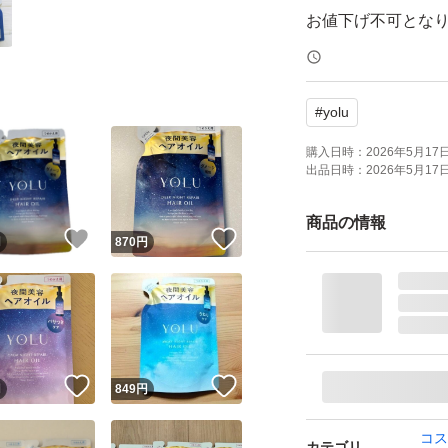
お値下げ不可とな
新品、未開封です
#
yolu
よろしくお願いい
購入日時：
2026年5月17日 
出品日時：
2026年5月17日 
YOLU リラックス
商品の情報
！
いいね！
いいね！
円
870
円
ブランド：YOLU
！
いいね！
いいね！
円
849
円
コス
カテゴリ