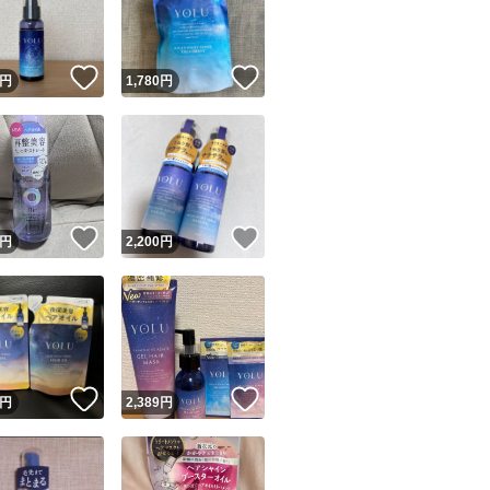
商品情報コピー機
リマ実績◯+
このユーザーは他フリマサービスでの取引実績があります
！
いいね！
いいね！
円
1,780
円
出品ページへ
&安心発送
キャンセル
ジは実績に基づく表示であり、発送を保証しているものではありません
このユーザーは高頻度で24時間以内＆設定した発送日数内に
ード＆安心発送
ます
！
いいね！
いいね！
円
2,200
円
ード発送
このユーザーは高頻度で24時間以内に発送しています
発送
このユーザーは設定した発送日数内に発送しています
！
いいね！
いいね！
円
2,389
円