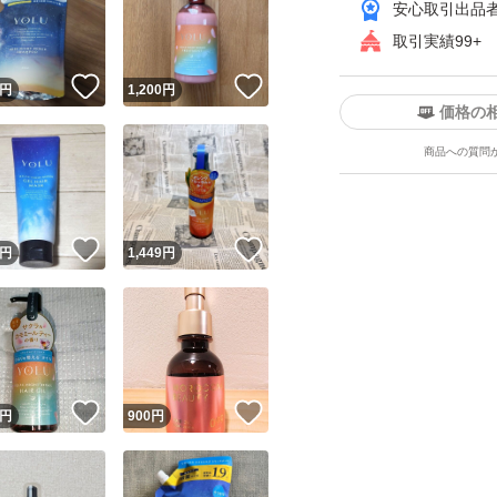
安心取引出品
取引実績99+
！
いいね！
いいね！
円
1,200
円
価格の
商品への質問
ユーザーの実績について
！
いいね！
いいね！
円
1,449
円
o!フリマが定めた一定の基準を満たしたユーザーにバッジを付与しています
出品者
この商品の情報をコピーします
取引出品者
Yahoo!フリマの基準をクリアした安心・安全なユーザーです
！
いいね！
いいね！
商品画像の
無断転載は禁止
されています
円
900
円
コピーされた情報は
必ずご自身の商品に合わせて編集
してください
コピーは
1商品につき1回
です
実績◯+
このユーザーはYahoo!フリマの取引を完了させた実績があり