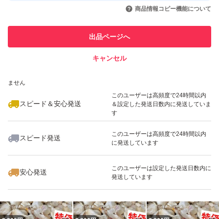
いいね！
いいね！
2,300
円
1,800
円
2,330
円
引を完了させた実績があります
商品情報コピー機能について
最大10%対象
最大10%対象
このユーザーは他フリマサービス
他フリマ実績◯+
出品ページへ
での取引実績があります
キャンセル
スピード&安心発送
いいね！
いいね！
2,330
※このバッジは実績に基づく表示であり、発送を保証しているものではあり
円
2,000
円
2,000
円
ません
このユーザーは高頻度で24時間以内
スピード＆安心発送
＆設定した発送日数内に発送していま
す
このユーザーは高頻度で24時間以内
スピード発送
に発送しています
いいね！
いいね！
2,580
円
2,300
円
3,000
円
このユーザーは設定した発送日数内に
安心発送
発送しています