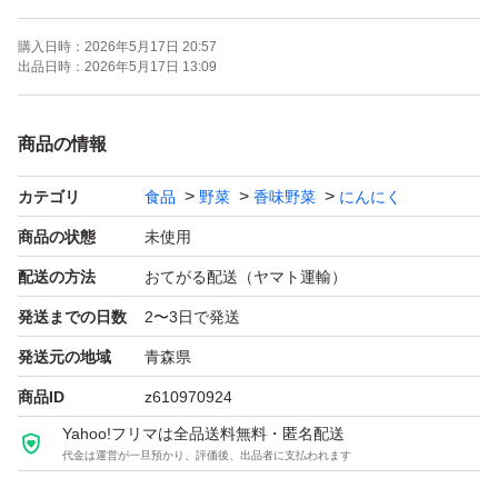
購入日時：
2026年5月17日 20:57
品質、大きめを求めるならコチラで間違いなし♪
出品日時：
2026年5月17日 13:09
悪い評価0を目指してます！！
商品の情報
ギリギリのお値段ですのでお値引きなしで（ ; ; ）
カテゴリ
食品
野菜
香味野菜
にんにく
早めの発送を心がけております♪
商品の状態
未使用
配送の方法
おてがる配送（ヤマト運輸）
皮むけ、青芽、腐れ、特に発根。
発送までの日数
2〜3日で発送
人の手で丁寧に選別しておりますが、ダンボールに入れ
発送元の地域
青森県
配送しますので揺れ、長時間密封により
商品ID
z610970924
このような症状が出る可能性があります。
Yahoo!フリマは全品送料無料・匿名配送
ご了承の上、購入お願い致します。
代金は運営が一旦預かり、評価後、出品者に支払われます