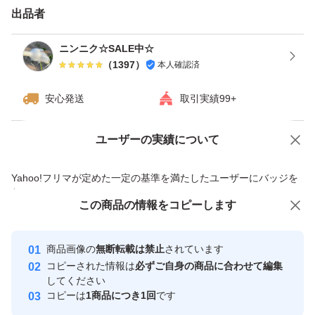
送料、資材の高騰によりネコポスに変更しました！
出品者
ニンニク☆SALE中☆
（
1397
）
本人確認済
安心発送
取引実績99+
ユーザーの実績について
価格の相談
商品への質問
商品への質問からの値下げ交渉、不適切なカテゴリ変更依頼は禁止です
Yahoo!フリマが定めた一定の基準を満たしたユーザーにバッジを
付与しています
この商品をみている人にオススメ
この商品の情報をコピーします
安心取引出品者
最大10%対象
最大10%対象
Yahoo!フリマの基準をクリアした安
安心取引出品者
商品画像の
無断転載は禁止
されています
心・安全なユーザーです
コピーされた情報は
必ずご自身の商品に合わせて編集
取引実績
してください
コピーは
1商品につき1回
です
このユーザーはYahoo!フリマの取
取引実績◯+