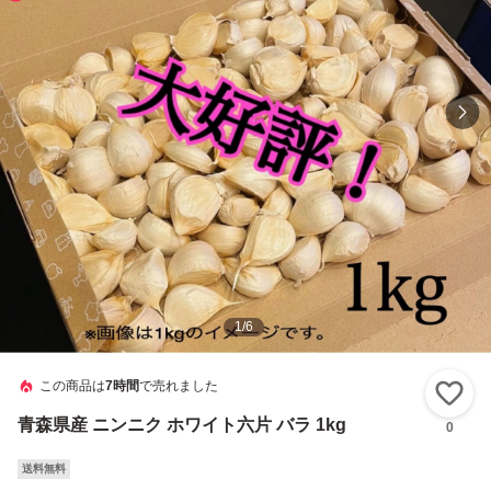
1
/
6
この商品は
7時間
で売れました
い
青森県産 ニンニク ホワイト六片 バラ 1kg
0
送料無料