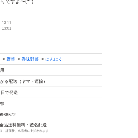
ですよ〜(^^)
適です！！
13:11
13:01
るならコチラで間違いなし♪
てます！！
野菜
香味野菜
にんにく
のでお値引きなしで（ ; ; ）
用
ております♪
がる配送（ヤマト運輸）
3日で発送
れ、特に発根。
県
別しておりますが、ダンボールに入れ
0966572
れ、長時間密封により
マは全品送料無料・匿名配送
出る可能性があります。
り、評価後、出品者に支払われます