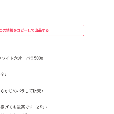
この情報をコピーして出品する
ホワイト六片 バラ500g
全♪
らかじめバラして販売♪
揚げても最高です（≧∇≦）