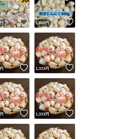
商品情報コピー機
リマ実績◯+
このユーザーは他フリマサービスでの取引実績があります
！
いいね！
いいね！
円
1,800
円
出品ページへ
&安心発送
キャンセル
ジは実績に基づく表示であり、発送を保証しているものではありません
このユーザーは高頻度で24時間以内＆設定した発送日数内に
ード＆安心発送
ます
！
いいね！
いいね！
円
1,333
円
ード発送
このユーザーは高頻度で24時間以内に発送しています
発送
このユーザーは設定した発送日数内に発送しています
！
いいね！
いいね！
円
1,333
円