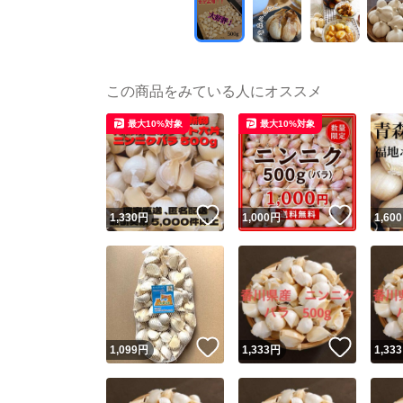
この商品をみている人にオススメ
最大10%対象
最大10%対象
いいね！
いいね
1,330
円
1,000
円
1,600
いいね！
いいね
1,099
円
1,333
円
1,333