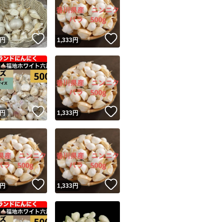
！
いいね！
いいね！
円
1,333
円
ユーザーの実績について
！
いいね！
いいね！
円
1,333
円
o!フリマが定めた一定の基準を満たしたユーザーにバッジを付与しています
出品者
この商品の情報をコピーします
取引出品者
Yahoo!フリマの基準をクリアした安心・安全なユーザーです
！
いいね！
いいね！
商品画像の
無断転載は禁止
されています
円
1,333
円
コピーされた情報は
必ずご自身の商品に合わせて編集
してください
コピーは
1商品につき1回
です
実績◯+
このユーザーはYahoo!フリマの取引を完了させた実績があり