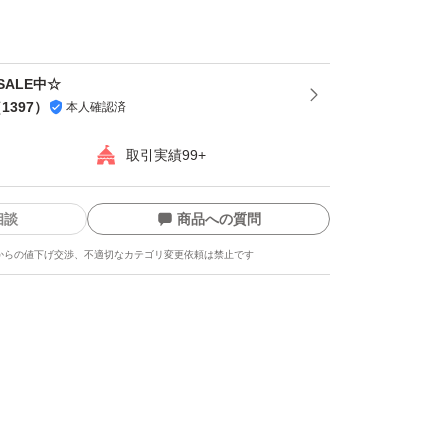
お願い致します。
によりネコポスに変更しました！
ALE中☆
す♪
（
1397
）
本人確認済
取引実績99+
相談
商品への質問
からの値下げ交渉、不適切なカテゴリ変更依頼は禁止です