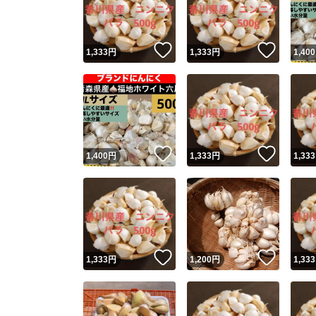
他フ
いいね！
いいね
1,333
円
1,333
円
1,400
スピード
※このバッ
スピ
いいね！
いいね
1,400
円
1,333
円
1,333
スピ
安心
いいね！
いいね
1,333
円
1,200
円
1,333