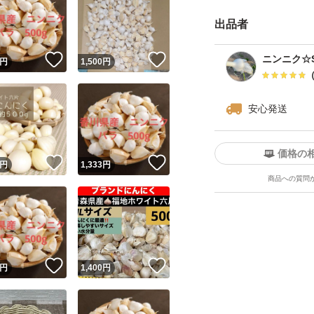
ご了承の上、購入
出品者
送料、資材の高騰
！
いいね！
いいね！
ニンニク☆S
円
1,500
円
宜しくお願い致しま
安心発送
価格の
！
いいね！
いいね！
円
1,333
円
商品への質問
！
いいね！
いいね！
円
1,400
円