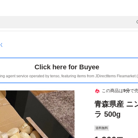
く
Click here for Buyee
ing agent service operated by tenso, featuring items from JDirectItems Fleamarket 
この商品は
9分
で
青森県産 ニ
ラ 500g
送料無料