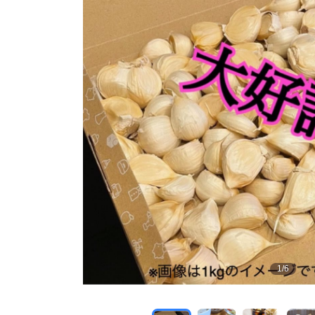
1
/
6