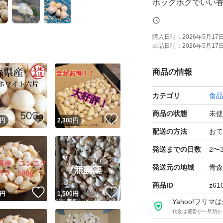
ホックホクでいい香り
黒ニンニクにも最
購入日時：
2026年5月17日 
出品日時：
2026年5月17日 
品質、大きめを求め
悪い評価0を目指し
商品の情報
カテゴリ
食品
ギリギリのお値段です
商品の状態
未使
！
いいね！
いいね！
円
2,300
円
早めの発送を心がけ
配送の方法
おて
発送までの日数
2〜
皮むけ、青芽、腐
発送元の地域
青森
人の手で丁寧に選
商品ID
z61
！
いいね！
いいね！
配送しますので揺
円
1,500
円
Yahoo!フリ
このような症状が
代金は運営が一旦預か