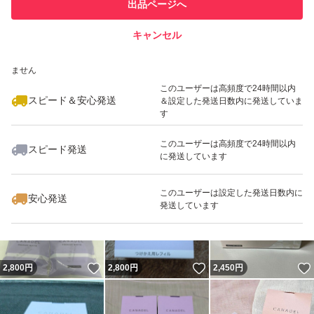
他フリマ実績◯+
出品ページへ
での取引実績があります
キャンセル
スピード&安心発送
いいね！
いいね！
1,840
※このバッジは実績に基づく表示であり、発送を保証しているものではあり
円
1,860
円
1,888
円
ません
このユーザーは高頻度で24時間以内
スピード＆安心発送
＆設定した発送日数内に発送していま
す
このユーザーは高頻度で24時間以内
スピード発送
に発送しています
いいね！
いいね！
1,890
円
2,200
円
1,888
円
このユーザーは設定した発送日数内に
安心発送
発送しています
いいね！
いいね！
2,800
円
2,800
円
2,450
円