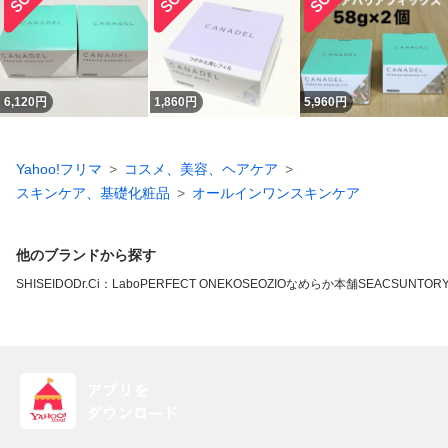
6,120
円
1,860
円
5,960
円
Yahoo!フリマ
コスメ、美容、ヘアケア
スキンケア、基礎化粧品
オールインワンスキンケア
他のブランドから探す
SHISEIDO
Dr.Ci：Labo
PERFECT ONE
KOSE
OZIO
なめらか本舗
SEAC
SUNTOR