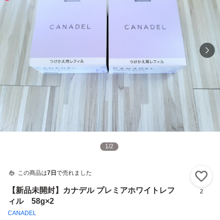
1
/
2
この商品は
7日
で売れました
い
【新品未開封】カナデル プレミアホワイトレフ
2
ィル 58g×2
CANADEL