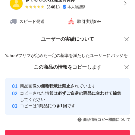
さくら 8/10-12発送お休み
（
3481
）
本人確認済
スピード発送
取引実績99+
ユーザーの実績について
価格の相談
商品への質問
商品への質問からの値下げ交渉、不適切なカテゴリ変更依頼は禁止です
Yahoo!フリマが定めた一定の基準を満たしたユーザーにバッジを
付与しています
この商品をみている人にオススメ
この商品の情報をコピーします
安心取引出品者
最大10%対象
最大10%対象
Yahoo!フリマの基準をクリアした安
安心取引出品者
商品画像の
無断転載は禁止
されています
心・安全なユーザーです
コピーされた情報は
必ずご自身の商品に合わせて編集
取引実績
してください
コピーは
1商品につき1回
です
このユーザーはYahoo!フリマの取
取引実績◯+
いいね！
いいね！
3,850
円
3,580
円
1,890
円
引を完了させた実績があります
商品情報コピー機能について
最大10%対象
このユーザーは他フリマサービス