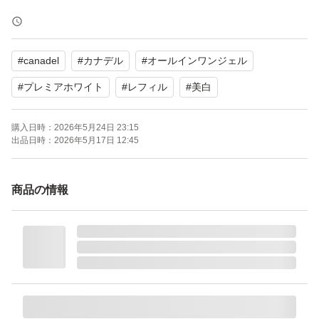
美白、保湿、肌荒れ予防、マスク、マッサージ
#
canadel
#
カナデル
#
オールインワンジェル
2026年4月入荷
#
プレミアホワイト
#
レフィル
#
美白
※水濡れ対策をして封筒で発送しますので、箱の変形はご
購入日時：
2026年5月24日 23:15
了承ください。
出品日時：
2026年5月17日 12:45
商品の情報