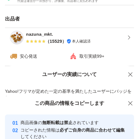
代金は運営が一旦預かり、評価後、出品者に支払われます
また、塩味を濃く感じる場合もございます。
細すぎる、塩味が濃すぎる等ご意見を頂くことがございま
出品者
す。ご理解の上、ご購入よろしくお願いいたします。
nazuna_mkt.
（
15529
）
本人確認済
ご納得いただきご購入をお願いします^ ^
安心発送
取引実績99+
数量限定の売り切り特売です！
ユーザーの実績について
価格の相談
商品への質問
★全てご注文いただいてから袋詰いたしますので、新鮮な
商品への質問からの値下げ交渉、不適切なカテゴリ変更依頼は禁止です
Yahoo!フリマが定めた一定の基準を満たしたユーザーにバッジを
ナッツをお届けいたします^ - ^
付与しています
★チャック付き袋でのお届けですので、保存にも便利！
この商品をみている人にオススメ
この商品の情報をコピーします
安心取引出品者
★ドライフルーツとナッツのミックスは発送日の袋詰めで
最大10%対象
最大10%対象
最大10%対象
Yahoo!フリマの基準をクリアした安
安心取引出品者
もナッツがしけてしまう可能性がございます。ご理解・ご
商品画像の
無断転載は禁止
されています
心・安全なユーザーです
コピーされた情報は
必ずご自身の商品に合わせて編集
了承下さい。
取引実績
してください