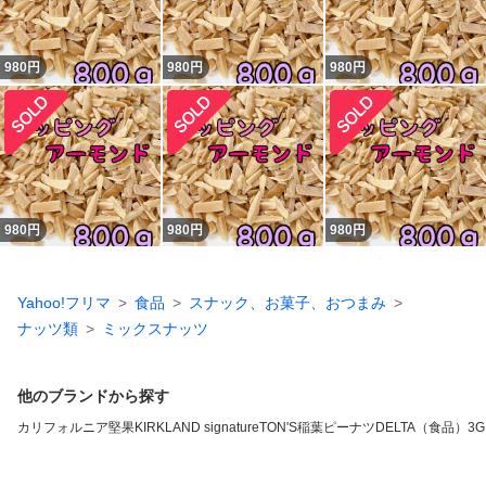
980
円
980
円
980
円
980
円
980
円
980
円
Yahoo!フリマ
食品
スナック、お菓子、おつまみ
ナッツ類
ミックスナッツ
他のブランドから探す
カリフォルニア堅果
KIRKLAND signature
TON'S
稲葉ピーナツ
DELTA（食品）
3G