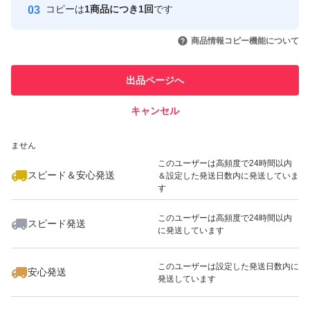
コピーは
1商品につき1回
です
このユーザーはYahoo!フリマの取
取引実績◯+
いいね！
いいね！
1,380
円
1,380
円
1,580
円
引を完了させた実績があります
商品情報コピー機能について
最大10%対象
最大10%対象
このユーザーは他フリマサービス
他フリマ実績◯+
出品ページへ
での取引実績があります
キャンセル
スピード&安心発送
いいね！
いいね！
1,299
※このバッジは実績に基づく表示であり、発送を保証しているものではあり
円
1,780
円
1,280
円
ません
最大10%対象
最大10%対象
このユーザーは高頻度で24時間以内
スピード＆安心発送
＆設定した発送日数内に発送していま
す
このユーザーは高頻度で24時間以内
スピード発送
に発送しています
いいね！
いいね！
1,299
円
980
円
1,299
円
このユーザーは設定した発送日数内に
安心発送
発送しています