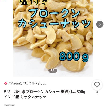
1
/
3
この商品は
59分
で売れました
い
B品 塩付きブロークンカシュー 未選別品 800g
0
インド産 ミックスナッツ