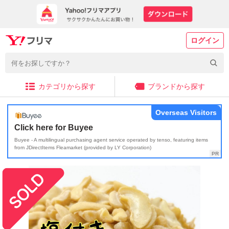
ログイン
カテゴリから探す
ブランドから探す
Overseas Visitors
Click here for Buyee
Buyee - A multilingual purchasing agent service operated by tenso, featuring items
from JDirectItems Fleamarket (provided by LY Corporation)