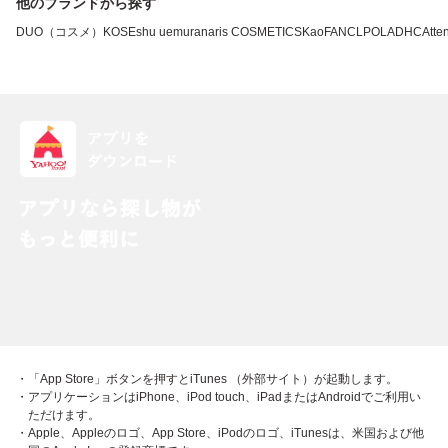
他のブランドから探す
DUO（コスメ）
KOSE
shu uemura
naris COSMETICS
Kao
FANCL
POLA
DHC
Atten
・「App Store」ボタンを押すとiTunes （外部サイト）が起動します。
・アプリケーションはiPhone、iPod touch、iPadまたはAndroidでご利用い
ただけます。
・Apple、Appleのロゴ、App Store、iPodのロゴ、iTunesは、米国および他