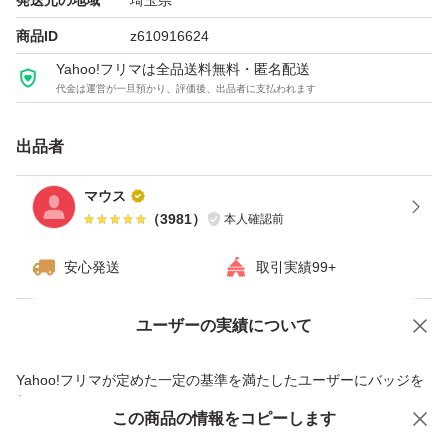
発送元の地域
埼玉県
商品ID
z610916624
Yahoo!フリマは全品送料無料・匿名配送
代金は運営が一旦預かり、評価後、出品者に支払われます
出品者
マウス
（
3981
）
本人確認前
安心発送
取引実績99+
ユーザーの実績について
価格の相談
商品への質問
商品への質問からの値下げ交渉、不適切なカテゴリ変更依頼は禁止です
Yahoo!フリマが定めた一定の基準を満たしたユーザーにバッジを
付与しています
この商品をみている人にオススメ
この商品の情報をコピーします
安心取引出品者