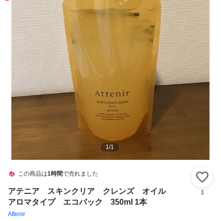
1
/
1
この商品は
1時間
で売れました
い
アテニア スキンクリア クレンズ オイル
1
アロマタイプ エコパック 350ml 1本
Attenir