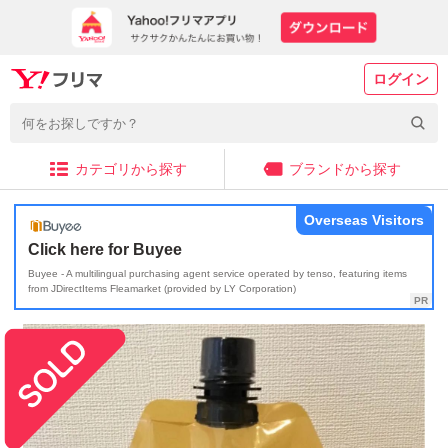
ログイン
カテゴリから探す
ブランドから探す
Overseas Visitors
Click here for Buyee
Buyee - A multilingual purchasing agent service operated by tenso, featuring items
from JDirectItems Fleamarket (provided by LY Corporation)