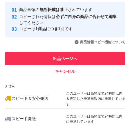
最大10%対象
最大10%対象
最大10%対象
Yahoo!フリマの基準をクリアした安
安心取引出品者
商品画像の
無断転載は禁止
されています
心・安全なユーザーです
コピーされた情報は
必ずご自身の商品に合わせて編集
取引実績
してください
コピーは
1商品につき1回
です
このユーザーはYahoo!フリマの取
取引実績◯+
いいね！
いいね！
3,100
円
3,100
円
3,200
円
引を完了させた実績があります
商品情報コピー機能について
最大10%対象
最大10%対象
最大10%対象
このユーザーは他フリマサービス
他フリマ実績◯+
出品ページへ
での取引実績があります
キャンセル
スピード&安心発送
いいね！
いいね！
5,100
※このバッジは実績に基づく表示であり、発送を保証しているものではあり
円
3,100
円
6,100
円
ません
最大10%対象
このユーザーは高頻度で24時間以内
スピード＆安心発送
＆設定した発送日数内に発送していま
す
このユーザーは高頻度で24時間以内
スピード発送
に発送しています
いいね！
いいね！
3,100
円
3,100
円
3,500
円