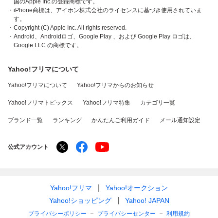
国のApple Inc.の登録商標です。
・iPhone商標は、アイホン株式会社のライセンスに基づき使用されていま
す。
・Copyright (C) Apple Inc. All rights reserved.
・Android、Androidロゴ、Google Play 、および Google Play ロゴは、
Google LLC の商標です。
Yahoo!フリマについて
Yahoo!フリマについて
Yahoo!フリマからのお知らせ
Yahoo!フリマトピックス
Yahoo!フリマ特集
カテゴリ一覧
ブランド一覧
ランキング
かんたんご利用ガイド
メール通知設定
公式アカウント
Yahoo!フリマ
Yahoo!オークション
Yahoo!ショッピング
Yahoo! JAPAN
プライバシーポリシー
プライバシーセンター
利用規約