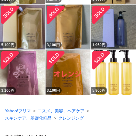
5,100
円
3,100
円
1,950
円
3,100
円
3,100
円
5,800
円
Yahoo!フリマ
コスメ、美容、ヘアケア
スキンケア、基礎化粧品
クレンジング