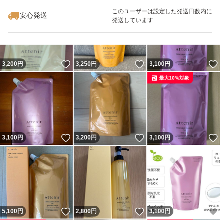
最大10%対象
このユーザーは設定した発送日数内に
安心発送
発送しています
いいね！
いいね！
3,200
円
3,250
円
3,100
円
最大10%対象
いいね！
いいね！
3,100
円
3,200
円
3,100
円
いいね！
いいね！
5,100
円
2,800
円
3,100
円