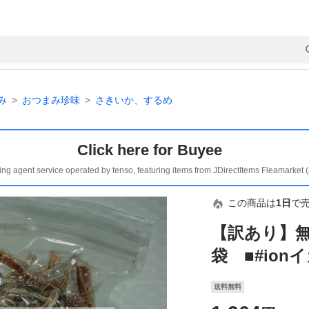
み
おつまみ珍味
さきいか、するめ
Click here for Buyee
ing agent service operated by tenso, featuring items from JDirectItems Fleamarket 
この商品は
1日
で
【訳あり】無添
袋 ■#io
送料無料