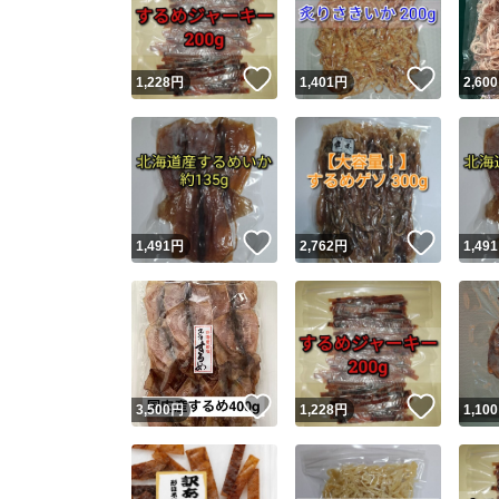
他フ
いいね！
いいね
1,228
円
1,401
円
2,600
スピード
※このバッ
スピ
いいね！
いいね
1,491
円
2,762
円
1,491
スピ
安心
いいね！
いいね
3,500
円
1,228
円
1,100