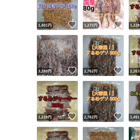
いいね！
いいね
1,401
円
1,270
円
1,228
いいね！
いいね
3,280
円
2,762
円
2,263
Yaho
安心取引
安心
いいね！
いいね
1,228
円
2,762
円
1,491
取引実績
取引