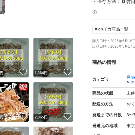
・保存方法：直射
て下さい。
#
ionイカ商品一覧
【訳ありの理由】
商品加工の際に出
購入日時：
2026年5月18日 
出品日時：
2026年5月17日 
中身は正規品と同
商品の情報
＊保存に便利なチ
！
いいね！
いいね！
円
1,364
円
食品
＊イカと食塩だけ
カテゴリ
さ
＊酒の肴だけでな
商品の状態
未使
配送の方法
おて
【発送について】
発送までの日数
3〜
！
いいね！
いいね！
クラフト封筒、宅
円
2,865
円
発送元の地域
東京
のまま入れて発送