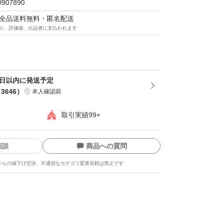
0907890
マは全品送料無料・匿名配送
り、評価後、出品者に支払われます
渉には応じません。
スト（匿名・追跡）発送
4日以内に発送予定
（
3646
）
本人確認前
ト（匿名・追跡）発送
取引実績99+
相談
商品への質問
ック（匿名・追跡）発送
からの値下げ交渉、不適切なカテゴリ変更依頼は禁止です
ックor宅急便発送になる予定です。ご相談く