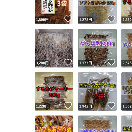
いいね！
いいね
1,899
円
1,278
円
2,230
いいね！
いいね
3,280
円
1,177
円
2,575
いいね！
いいね
1,228
円
1,942
円
1,362