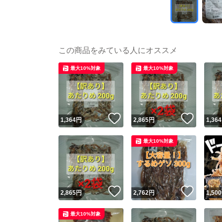
この商品をみている人にオススメ
最大10%対象
最大10%対象
いいね！
いいね
1,364
円
2,865
円
1,364
最大10%対象
いいね！
いいね
2,865
円
2,762
円
1,500
最大10%対象