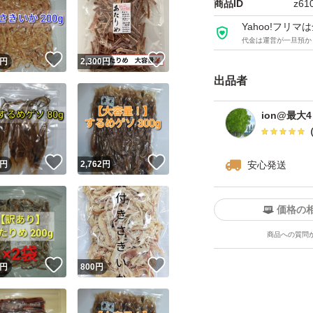
商品ID
z61
【価格について】
Yahoo!フリ
代金は運営が一旦預か
単品での値下げ交
！
いいね！
いいね！
円
2,300
円
出品者
▼ゆうパケットポ
1袋→1,364円
ion@最大
▼宅急便コンパク
！
いいね！
いいね！
円
2,762
円
安心発送
2袋→2,865円
価格の
▼宅急便orゆうパ
商品への質問
5袋→
！
いいね！
いいね！
円
800
円
以降の袋数はゆうパ