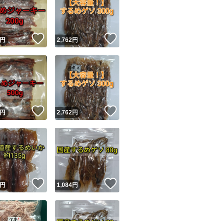
ださい。
★購入前にコメン
！
いいね！
いいね！
円
2,762
円
・厳重に梱包して
・上記以外の袋数
・配送方法を変更
・発送日を早めて
ユーザーの実績について
！
いいね！
いいね！
・他商品と同梱希
円
2,762
円
o!フリマが定めた一定の基準を満たしたユーザーにバッジを付与しています
出品者
#ポイント消化
この商品の情報をコピーします
#クーポン消化
取引出品者
Yahoo!フリマの基準をクリアした安心・安全なユーザーです
！
いいね！
いいね！
商品画像の
無断転載は禁止
されています
円
1,084
円
#あたりめ
コピーされた情報は
必ずご自身の商品に合わせて編集
してください
#するめ
コピーは
1商品につき1回
です
実績◯+
このユーザーはYahoo!フリマの取引を完了させた実績があり