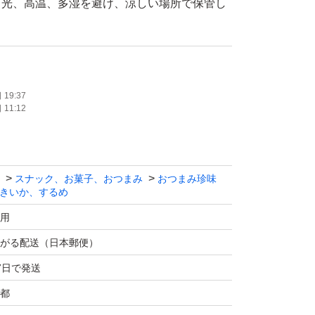
日光、高温、多湿を避け、涼しい場所で保管し
た端材を使用
19:37
11:12
じなので、品質・味は問題ありません。
ャック付き
スナック、お菓子、おつまみ
おつまみ珍味
で作った完全無添加のあたりめ
きいか、するめ
く、炊き込みご飯や煮物などにもおすすめ
用
がる配送（日本郵便）
7日で発送
配ビニール袋、クッション封筒などに商品をそ
都
予定です。