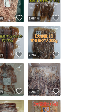
#いか
商品情報コピー機
#スルメ
リマ実績◯+
このユーザーは他フリマサービスでの取引実績があります
#ダイエット
！
いいね！
いいね！
円
1,084
円
出品ページへ
#炊き込みご飯
&安心発送
キャンセル
#煮物
ジは実績に基づく表示であり、発送を保証しているものではありません
#おつまみ
このユーザーは高頻度で24時間以内＆設定した発送日数内に
ード＆安心発送
ます
#魚介乾製品
！
いいね！
いいね！
円
2,762
円
ード発送
このユーザーは高頻度で24時間以内に発送しています
発送
このユーザーは設定した発送日数内に発送しています
！
いいね！
いいね！
円
3,280
円