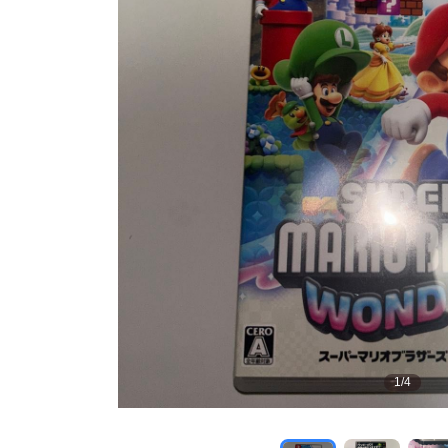
1
/
4