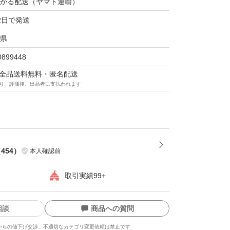
がる配送（ヤマト運輸）
2日で発送
県
0899448
マは全品送料無料・匿名配送
り、評価後、出品者に支払われます
（
454
）
本人確認前
取引実績99+
相談
商品への質問
からの値下げ交渉、不適切なカテゴリ変更依頼は禁止です