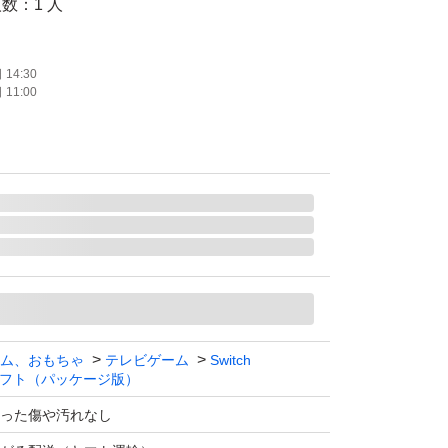
数：1 人
がとうございます
14:30
11:00
すが、気になる方は購入をお控えください。
ム、おもちゃ
テレビゲーム
Switch
フト（パッケージ版）
った傷や汚れなし