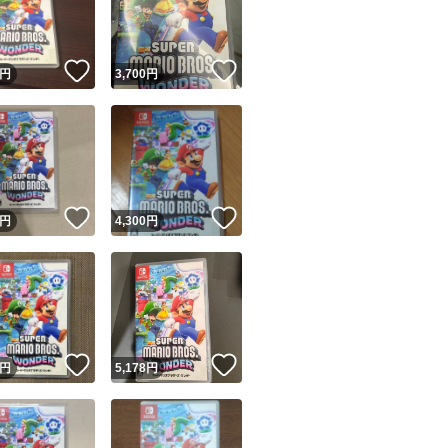
商品情報コピー機
リマ実績◯+
このユーザーは他フリマサービスでの取引実績があります
！
いいね！
いいね！
円
3,700
円
出品ページへ
&安心発送
キャンセル
ジは実績に基づく表示であり、発送を保証しているものではありません
このユーザーは高頻度で24時間以内＆設定した発送日数内に
ード＆安心発送
ます
！
いいね！
いいね！
円
4,300
円
ード発送
このユーザーは高頻度で24時間以内に発送しています
発送
このユーザーは設定した発送日数内に発送しています
！
いいね！
いいね！
円
5,178
円