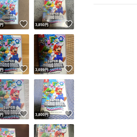
！
いいね！
いいね！
円
3,850
円
ユーザーの実績について
！
いいね！
いいね！
円
3,699
円
o!フリマが定めた一定の基準を満たしたユーザーにバッジを付与しています
出品者
この商品の情報をコピーします
取引出品者
Yahoo!フリマの基準をクリアした安心・安全なユーザーです
！
いいね！
いいね！
商品画像の
無断転載は禁止
されています
円
3,800
円
コピーされた情報は
必ずご自身の商品に合わせて編集
してください
コピーは
1商品につき1回
です
実績◯+
このユーザーはYahoo!フリマの取引を完了させた実績があり