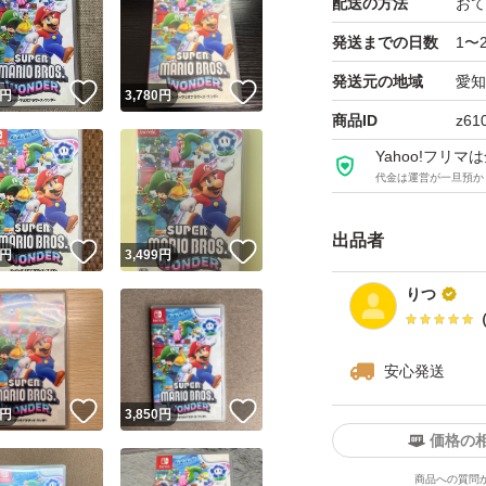
配送の方法
おて
発送までの日数
1〜
発送元の地域
愛知
！
いいね！
いいね！
円
3,780
円
商品ID
z61
Yahoo!フリ
代金は運営が一旦預か
出品者
！
いいね！
いいね！
円
3,499
円
りつ
安心発送
！
いいね！
いいね！
円
3,850
円
価格の
商品への質問