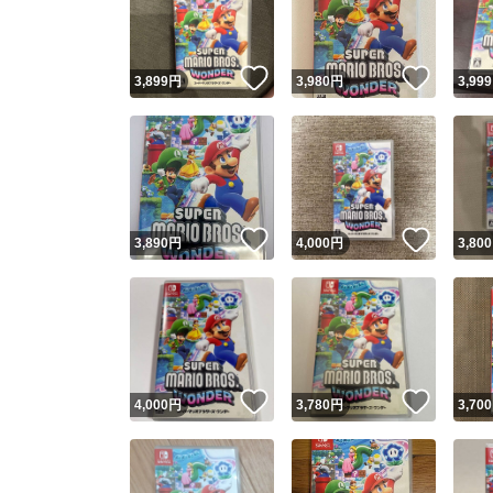
他フ
いいね！
いいね
3,899
円
3,980
円
3,999
スピード
※このバッ
スピ
いいね！
いいね
3,890
円
4,000
円
3,800
スピ
安心
いいね！
いいね
4,000
円
3,780
円
3,700