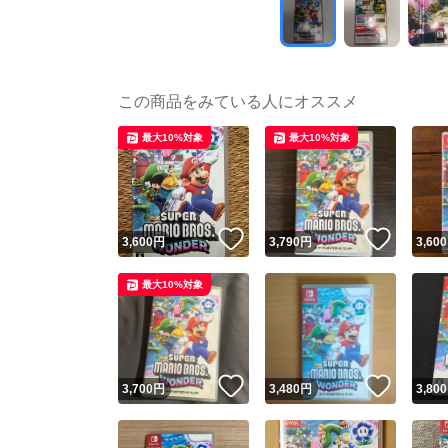
この商品をみている人にオススメ
最大10%対象
最大10%対象
いいね！
いいね
3,600
円
3,790
円
3,600
最大10%対象
いいね！
いいね
3,700
円
3,480
円
3,800