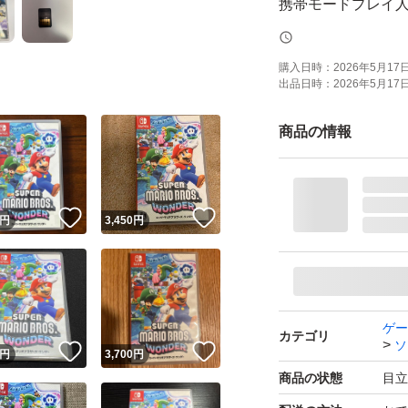
携帯モードプレイ人
ご覧いただきあり
購入日時：
2026年5月17日 
出品日時：
2026年5月17日 
状態は中古程度で
商品の情報
！
いいね！
いいね！
円
3,450
円
ゲー
カテゴリ
ソ
！
いいね！
いいね！
円
3,700
円
商品の状態
目立