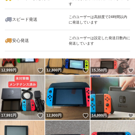
す
このユーザーは高頻度で24時間以内
スピード発送
に発送しています
いいね！
いいね！
15,500
円
15,000
円
17,000
円
このユーザーは設定した発送日数内に
安心発送
発送しています
いいね！
いいね！
12,999
円
12,800
円
15,350
円
いいね！
いいね！
17,991
円
12,900
円
14,999
円