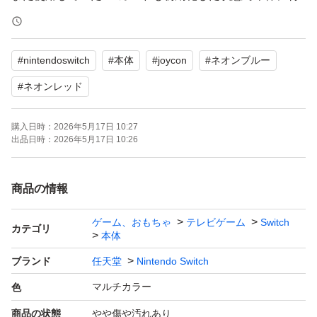
属していますのでこちらもご利用いただけます。
#
nintendoswitch
#
本体
#
joycon
#
ネオンブルー
【ブランド】Nintendo Switch
【カテゴリ】本体
#
ネオンレッド
【商品の状態】やや傷や汚れあり
購入日時：
2026年5月17日 10:27
【カラー】マルチカラー
出品日時：
2026年5月17日 10:26
よろしくお願いいたします。
商品の情報
ゲーム、おもちゃ
テレビゲーム
Switch
カテゴリ
本体
ブランド
任天堂
Nintendo Switch
マルチカラー
色
商品の状態
やや傷や汚れあり