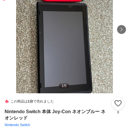
1
/
5
この商品は
1分
で売れました
い
Nintendo Switch 本体 Joy-Con ネオンブルー ネ
0
オンレッド
Nintendo Switch