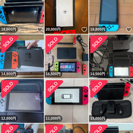
いいね！
いいね！
18,000
円
20,000
円
18,800
円
14,900
円
16,500
円
14,500
円
12,000
円
11,000
円
15,000
円