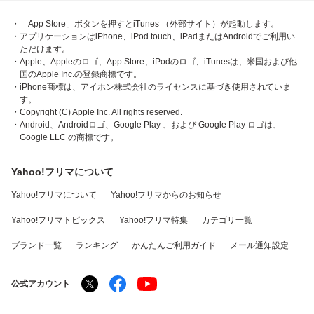
・「App Store」ボタンを押すとiTunes （外部サイト）が起動します。
・アプリケーションはiPhone、iPod touch、iPadまたはAndroidでご利用い
ただけます。
・Apple、Appleのロゴ、App Store、iPodのロゴ、iTunesは、米国および他
国のApple Inc.の登録商標です。
・iPhone商標は、アイホン株式会社のライセンスに基づき使用されていま
す。
・Copyright (C) Apple Inc. All rights reserved.
・Android、Androidロゴ、Google Play 、および Google Play ロゴは、
Google LLC の商標です。
Yahoo!フリマについて
Yahoo!フリマについて
Yahoo!フリマからのお知らせ
Yahoo!フリマトピックス
Yahoo!フリマ特集
カテゴリ一覧
ブランド一覧
ランキング
かんたんご利用ガイド
メール通知設定
公式アカウント