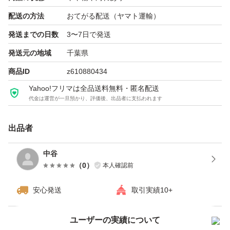
配送の方法
おてがる配送（ヤマト運輸）
発送までの日数
3〜7日で発送
発送元の地域
千葉県
商品ID
z610880434
Yahoo!フリマは全品送料無料・匿名配送
代金は運営が一旦預かり、評価後、出品者に支払われます
出品者
中谷
（
0
）
本人確認前
安心発送
取引実績10+
ユーザーの実績について
価格の相談
商品への質問