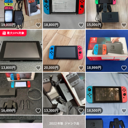
いいね！
いいね！
19,000
円
18,800
円
15,000
円
最大10%対象
いいね！
いいね！
13,800
円
20,000
円
18,999
円
いいね！
いいね！
16,499
円
13,300
円
18,500
円