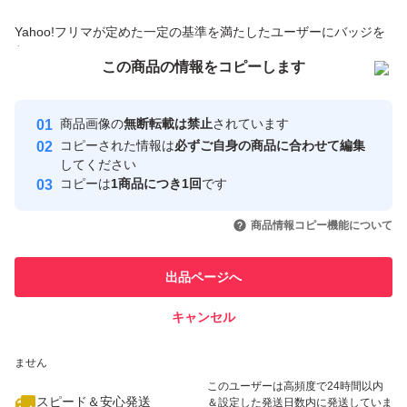
商品への質問からの値下げ交渉、不適切なカテゴリ変更依頼は禁止です
Yahoo!フリマが定めた一定の基準を満たしたユーザーにバッジを
付与しています
この商品をみている人にオススメ
この商品の情報をコピーします
安心取引出品者
最大10%対象
Yahoo!フリマの基準をクリアした安
安心取引出品者
商品画像の
無断転載は禁止
されています
心・安全なユーザーです
コピーされた情報は
必ずご自身の商品に合わせて編集
取引実績
してください
コピーは
1商品につき1回
です
このユーザーはYahoo!フリマの取
取引実績◯+
いいね！
いいね！
15,300
円
14,400
円
16,200
円
引を完了させた実績があります
商品情報コピー機能について
このユーザーは他フリマサービス
他フリマ実績◯+
出品ページへ
での取引実績があります
キャンセル
スピード&安心発送
いいね！
いいね！
13,000
※このバッジは実績に基づく表示であり、発送を保証しているものではあり
円
15,800
円
16,700
円
ません
最大10%対象
最大10%対象
このユーザーは高頻度で24時間以内
スピード＆安心発送
＆設定した発送日数内に発送していま