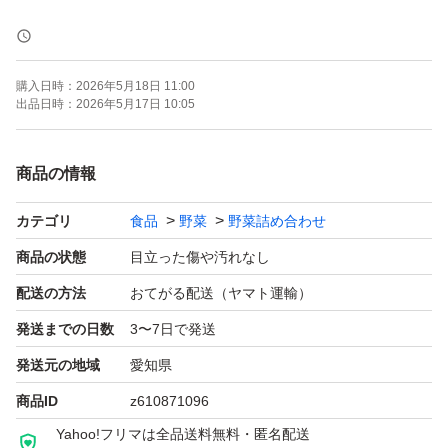
野菜内容一覧
にんじん
購入日時：
2026年5月18日 11:00
じゃがいも
出品日時：
2026年5月17日 10:05
玉ねぎ
ミニトマト
商品の情報
トマト
カテゴリ
食品
野菜
野菜詰め合わせ
にんにく
小カブ
商品の状態
目立った傷や汚れなし
ナス
配送の方法
おてがる配送（ヤマト運輸）
キュウリ
発送までの日数
3〜7日で発送
ズッキーニ
発送元の地域
愛知県
サツマイモ
商品ID
z610871096
キャベツ(1/2)
Yahoo!フリマは全品送料無料・匿名配送
カリフラワー