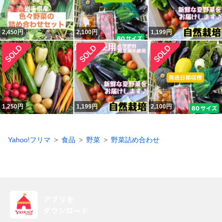
2,450
円
2,100
円
1,199
円
1,250
円
1,199
円
2,100
円
Yahoo!フリマ
食品
野菜
野菜詰め合わせ