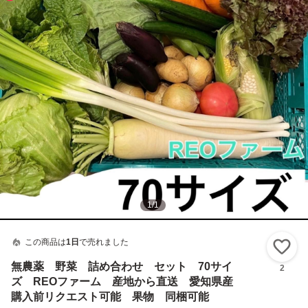
1
/
1
この商品は
1日
で売れました
い
無農薬 野菜 詰め合わせ セット 70サイ
2
ズ REOファーム 産地から直送 愛知県産
購入前リクエスト可能 果物 同梱可能