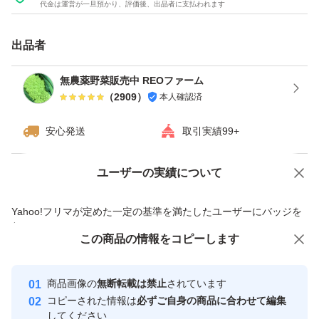
代金は運営が一旦預かり、評価後、出品者に支払われます
白菜(1/4)
ほうれん草
出品者
ケール
無農薬野菜販売中 REOファーム
大根(1/2)
（
2909
）
本人確認済
スナップエンドウ
安心発送
取引実績99+
インゲン豆
白ネギ
ユーザーの実績について
価格の相談
商品への質問
レタス
商品への質問からの値下げ交渉、不適切なカテゴリ変更依頼は禁止です
サニーレタス
Yahoo!フリマが定めた一定の基準を満たしたユーザーにバッジを
付与しています
グリーンリーフ
この商品をみている人にオススメ
この商品の情報をコピーします
安心取引出品者
最大10%対象
など
Yahoo!フリマの基準をクリアした安
安心取引出品者
商品画像の
無断転載は禁止
されています
心・安全なユーザーです
コピーされた情報は
必ずご自身の商品に合わせて編集
取引実績
してください
2点までご希望可能ですので、必ず購入前に質問よりご相