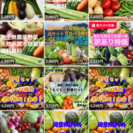
いいね！
いいね！
1,890
円
2,980
円
2,800
円
最大10%対象
いいね！
いいね！
2,980
円
3,980
円
2,333
円
いいね！
いいね！
3,200
円
3,730
円
3,200
円