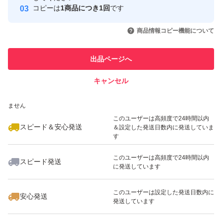
コピーは
1商品につき1回
です
談下さい。確認後、専用に変更させていただきますので購
このユーザーはYahoo!フリマの取
取引実績◯+
いいね！
いいね！
2,000
円
2,100
円
2,000
円
引を完了させた実績があります
入お願い致します。
商品情報コピー機能について
購入後、リクエスト希望は一切受け付けませんので、宜し
このユーザーは他フリマサービス
他フリマ実績◯+
出品ページへ
での取引実績があります
くお願い致します。
キャンセル
スピード&安心発送
7種類以上入れさせていただきます。
いいね！
いいね！
2,000
※このバッジは実績に基づく表示であり、発送を保証しているものではあり
円
2,000
円
2,000
円
ません
最大10%対象
このユーザーは高頻度で24時間以内
おてがる配送(ヤマト運輸)になります。
スピード＆安心発送
＆設定した発送日数内に発送していま
す
このユーザーは高頻度で24時間以内
購入のタイミングにもよりますが、収穫の都合で発送まで
スピード発送
に発送しています
いいね！
いいね！
2,000
円
2,300
円
2,000
円
最大3、4日いただくことがあります。
気になる方は購入前に確認お願い致します。購入順の発送
このユーザーは設定した発送日数内に
安心発送
発送しています
です。