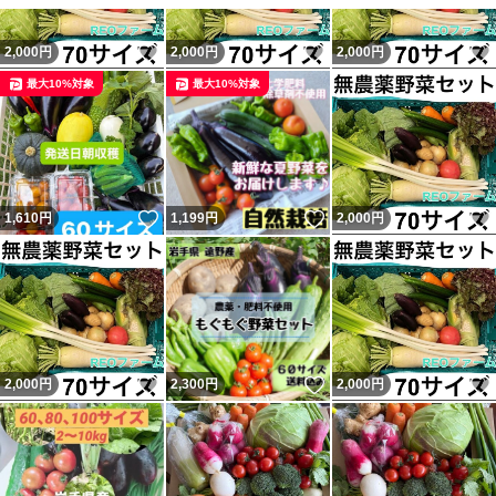
愛知県からの発送です
いいね！
いいね！
2,000
円
2,000
円
2,000
円
常温発送となりますので、到着までに傷みが発生する可能
最大10%対象
最大10%対象
性が考えられます。遠方の方はご購入を控えていただくよ
うお願い致します。
北海道、東北の一部、九州の一部 、沖縄、離島などは
いいね！
いいね！
1,610
円
1,199
円
2,000
円
いいね！
いいね！
2,000
円
2,300
円
2,000
円