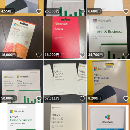
いいね！
いいね！
4,550
円
25,000
円
6,680
円
いいね！
いいね！
18,000
円
16,000
円
34,700
円
いいね！
いいね！
50,000
円
57,011
円
8,200
円