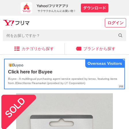
ログイン
カテゴリから探す
ブランドから探す
Overseas Visitors
Click here for Buyee
Buyee - A multilingual purchasing agent service operated by tenso, featuring items
from JDirectItems Fleamarket (provided by LY Corporation)