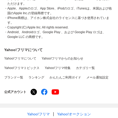
ただけます。
・Apple、Appleのロゴ、App Store、iPodのロゴ、iTunesは、米国および他
国のApple Inc.の登録商標です。
・iPhone商標は、アイホン株式会社のライセンスに基づき使用されていま
す。
・Copyright (C) Apple Inc. All rights reserved.
・Android、Androidロゴ、Google Play 、および Google Play ロゴは、
Google LLC の商標です。
Yahoo!フリマについて
Yahoo!フリマについて
Yahoo!フリマからのお知らせ
Yahoo!フリマトピックス
Yahoo!フリマ特集
カテゴリ一覧
ブランド一覧
ランキング
かんたんご利用ガイド
メール通知設定
公式アカウント
Yahoo!フリマ
Yahoo!オークション