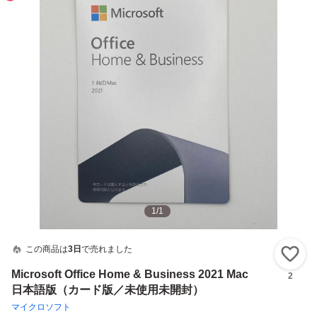
1
/
1
この商品は
3日
で売れました
い
Microsoft Office Home & Business 2021 Mac
2
日本語版（カード版／未使用未開封）
マイクロソフト