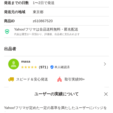
発送までの日数
1〜2日で発送
インストールや認証でお困りの際は、最後までサポートい
発送元の地域
東京都
たしますのでご安心ください。
商品ID
z610867520
Yahoo!フリマは全品送料無料・匿名配送
お値下げはご遠慮ください。
代金は運営が一旦預かり、評価後、出品者に支払われます
出品者
masa
（
971
）
本人確認済
スピード＆安心発送
取引実績99+
ユーザーの実績について
価格の相談
商品への質問
商品への質問からの値下げ交渉、不適切なカテゴリ変更依頼は禁止です
Yahoo!フリマが定めた一定の基準を満たしたユーザーにバッジを