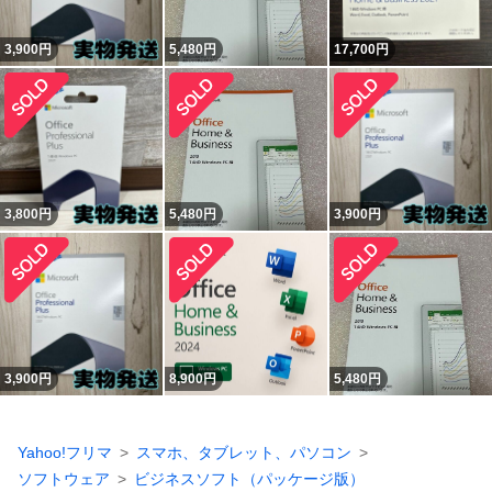
3,900
円
5,480
円
17,700
円
3,800
円
5,480
円
3,900
円
3,900
円
8,900
円
5,480
円
Yahoo!フリマ
スマホ、タブレット、パソコン
ソフトウェア
ビジネスソフト（パッケージ版）