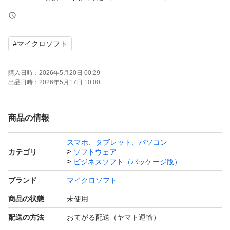
* 公式サイトから簡単にインストールできます
#
マイクロソフト
* オンライン認証対応でご利用いただけます。
商品到着後5日以内にインストール・認証をお願いいたし
購入日時：
2026年5月20日 00:29
ます。
出品日時：
2026年5月17日 10:00
ご利用予定のあるタイミングでご購入をお願いいたしま
す。
商品の情報
スマホ、タブレット、パソコン
◆ セット内容・未開封カード・かんたんセットアップ手
カテゴリ
ソフトウェア
順書
ビジネスソフト（パッケージ版）
ブランド
マイクロソフト
◆ 発送とサポート
商品の状態
未使用
匿名配送・送料込みご入金確認後、速やかに発送いたしま
配送の方法
おてがる配送（ヤマト運輸）
す。