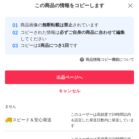
付与しています
この商品をみている人にオススメ
この商品の情報をコピーします
安心取引出品者
Yahoo!フリマの基準をクリアした安
安心取引出品者
商品画像の
無断転載は禁止
されています
心・安全なユーザーです
コピーされた情報は
必ずご自身の商品に合わせて編集
取引実績
してください
コピーは
1商品につき1回
です
このユーザーはYahoo!フリマの取
取引実績◯+
いいね！
いいね！
9,800
円
9,800
円
9,800
円
引を完了させた実績があります
商品情報コピー機能について
このユーザーは他フリマサービス
他フリマ実績◯+
出品ページへ
での取引実績があります
キャンセル
スピード&安心発送
いいね！
いいね！
9,800
※このバッジは実績に基づく表示であり、発送を保証しているものではあり
円
9,800
円
22,800
円
ません
このユーザーは高頻度で24時間以内
スピード＆安心発送
＆設定した発送日数内に発送していま
す
このユーザーは高頻度で24時間以内