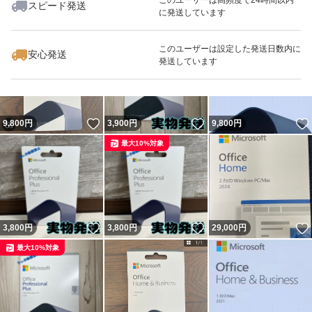
スピード発送
に発送しています
いいね！
いいね！
9,800
円
9,800
円
7,500
円
最大10%対象
このユーザーは設定した発送日数内に
安心発送
発送しています
いいね！
いいね！
9,800
円
3,900
円
9,800
円
最大10%対象
いいね！
いいね！
3,800
円
3,800
円
29,000
円
最大10%対象