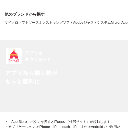
他のブランドから探す
マイクロソフト
ソースネクスト
キングソフト
Adobe
ジャストシステム
Micron
App
・「App Store」ボタンを押すとiTunes （外部サイト）が起動します。
・アプリケーションはiPhone、iPod touch、iPadまたはAndroidでご利用い