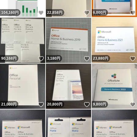
いいね！
いいね！
104,160
円
22,858
円
6,000
円
いいね！
いいね！
90,168
円
3,180
円
23,880
円
いいね！
いいね！
21,000
円
20,800
円
9,800
円