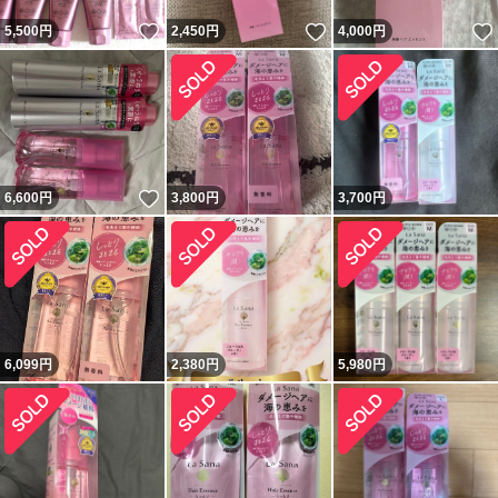
いいね！
いいね！
5,500
円
2,450
円
4,000
円
いいね！
6,600
円
3,800
円
3,700
円
6,099
円
2,380
円
5,980
円