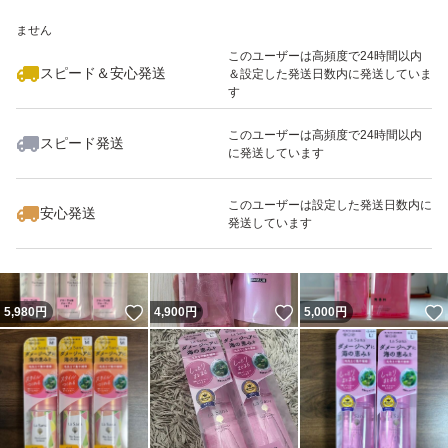
いいね！
いいね！
5,660
※このバッジは実績に基づく表示であり、発送を保証しているものではあり
円
3,099
円
5,900
円
ません
このユーザーは高頻度で24時間以内
スピード＆安心発送
＆設定した発送日数内に発送していま
す
このユーザーは高頻度で24時間以内
スピード発送
に発送しています
いいね！
いいね！
5,980
円
9,299
円
4,000
円
このユーザーは設定した発送日数内に
安心発送
発送しています
いいね！
いいね！
5,980
円
4,900
円
5,000
円