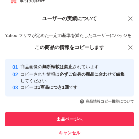
取引実績99+
ユーザーの実績について
価格の相談
商品への質問
商品への質問からの値下げ交渉、不適切なカテゴリ変更依頼は禁止です
Yahoo!フリマが定めた一定の基準を満たしたユーザーにバッジを
付与しています
この商品をみている人にオススメ
この商品の情報をコピーします
安心取引出品者
最大10%対象
最大10%対象
Yahoo!フリマの基準をクリアした安
安心取引出品者
商品画像の
無断転載は禁止
されています
心・安全なユーザーです
コピーされた情報は
必ずご自身の商品に合わせて編集
取引実績
してください
コピーは
1商品につき1回
です
このユーザーはYahoo!フリマの取
取引実績◯+
いいね！
いいね！
3,999
円
6,100
円
5,980
円
引を完了させた実績があります
商品情報コピー機能について
最大10%対象
このユーザーは他フリマサービス
他フリマ実績◯+
出品ページへ
での取引実績があります
キャンセル
スピード&安心発送