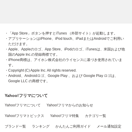
・「App Store」ボタンを押すとiTunes （外部サイト）が起動します。
・アプリケーションはiPhone、iPod touch、iPadまたはAndroidでご利用い
ただけます。
・Apple、Appleのロゴ、App Store、iPodのロゴ、iTunesは、米国および他
国のApple Inc.の登録商標です。
・iPhone商標は、アイホン株式会社のライセンスに基づき使用されていま
す。
・Copyright (C) Apple Inc. All rights reserved.
・Android、Androidロゴ、Google Play 、および Google Play ロゴは、
Google LLC の商標です。
Yahoo!フリマについて
Yahoo!フリマについて
Yahoo!フリマからのお知らせ
Yahoo!フリマトピックス
Yahoo!フリマ特集
カテゴリ一覧
ブランド一覧
ランキング
かんたんご利用ガイド
メール通知設定