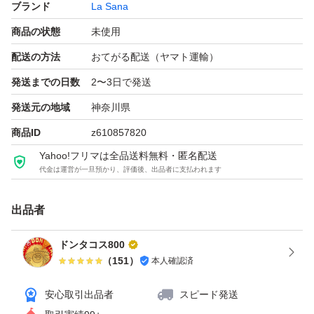
ブランド
La Sana
商品の状態
未使用
配送の方法
おてがる配送（ヤマト運輸）
発送までの日数
2〜3日で発送
発送元の地域
神奈川県
商品ID
z610857820
Yahoo!フリマは全品送料無料・匿名配送
代金は運営が一旦預かり、評価後、出品者に支払われます
出品者
ドンタコス800
（
151
）
本人確認済
安心取引出品者
スピード発送