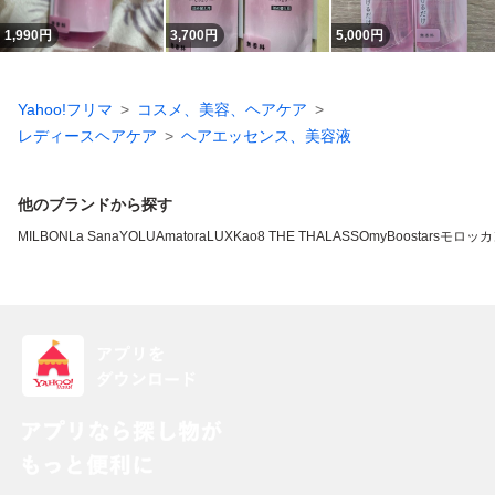
1,990
円
3,700
円
5,000
円
Yahoo!フリマ
コスメ、美容、ヘアケア
レディースヘアケア
ヘアエッセンス、美容液
他のブランドから探す
MILBON
La Sana
YOLU
Amatora
LUX
Kao
8 THE THALASSO
myBoostars
モロッカ