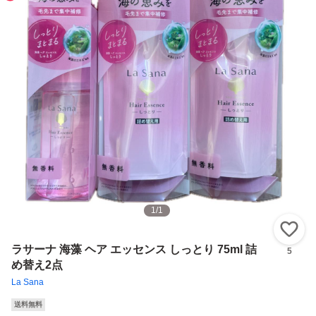
1
/
1
い
ラサーナ 海藻 ヘア エッセンス しっとり 75ml 詰
5
め替え2点
La Sana
送料無料