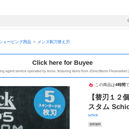
シェービング用品
メンズ剃刀替え刃
Click here for Buyee
ing agent service operated by tenso, featuring items from JDirectItems Fleamarket 
この商品は
4時間
【替刃１２
スタム Schic
schick
送料無料