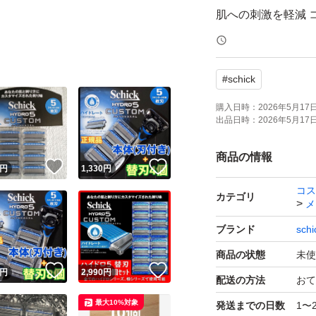
肌への刺激を軽減 
●あなたの肌と剃り
#
schick
●肌の質と剃り方は
●剃り方にあわせ
購入日時：
2026年5月17日 
出品日時：
2026年5月17日 
ロジー。
力をかけすぎたと
商品の情報
！
いいね！
いいね！
円
1,330
円
えてくれる独自機
コス
心地の快さを最大
カテゴリ
メ
ブランド
schi
簡易包装の上発送
商品の状態
未使
画像の台紙は商品
！
いいね！
いいね！
円
2,990
円
配送の方法
おて
ホルダーは別売り
最大10%対象
発送までの日数
1〜
ご理解ご了承の上