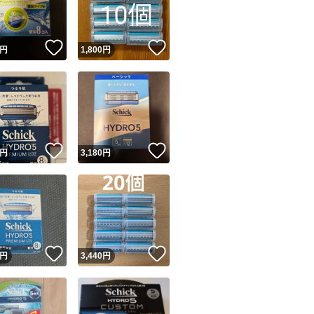
商品情報コピー機
リマ実績◯+
このユーザーは他フリマサービスでの取引実績があります
！
いいね！
いいね！
円
1,800
円
出品ページへ
&安心発送
キャンセル
ジは実績に基づく表示であり、発送を保証しているものではありません
このユーザーは高頻度で24時間以内＆設定した発送日数内に
ード＆安心発送
ます
！
いいね！
いいね！
円
3,180
円
ード発送
このユーザーは高頻度で24時間以内に発送しています
発送
このユーザーは設定した発送日数内に発送しています
！
いいね！
いいね！
円
3,440
円