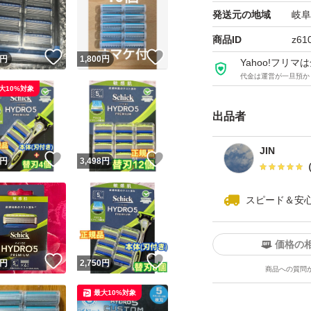
発送元の地域
岐阜
〈原産国〉替刃：
商品ID
z61
！
いいね！
いいね！
シェービング
円
1,800
円
Yahoo!フリ
代金は運営が一旦預か
大10%対象
#シックハイドロ
出品者
#替刃
#Schick HYDRO5
JIN
！
いいね！
いいね！
円
3,498
円
#髭剃り
#カミソリ
スピード＆安
価格の
！
いいね！
いいね！
円
2,750
円
商品への質問
最大10%対象