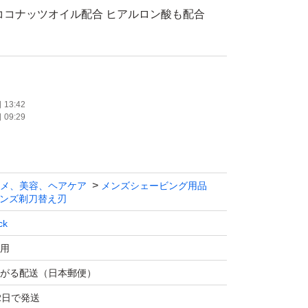
ココナッツオイル配合 ヒアルロン酸も配合
方にカスタマイズされた剃り味
、ひとりひとり違う。
て肌にかかる力を自動調整する衝撃吸収テクノ
13:42
09:29
きには力を逃がし、足りないときには圧力を加
能。肌に密着しながら適度な刃圧を維持し剃り
メ、美容、ヘアケア
メンズシェービング用品
化。密着剃りで、よりよい剃り味を実現。
ンズ剃刀替え刃
ck
いたします。
用
に含みません。
がる配送（日本郵便）
です。
2日で発送
ご購入お願いいたします。