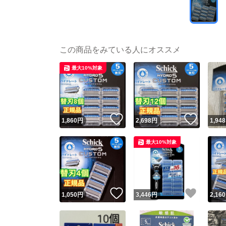
この商品をみている人にオススメ
最大10%対象
いいね！
いいね
1,860
円
2,698
円
1,948
最大10%対象
いいね！
いいね
1,050
円
3,446
円
2,160