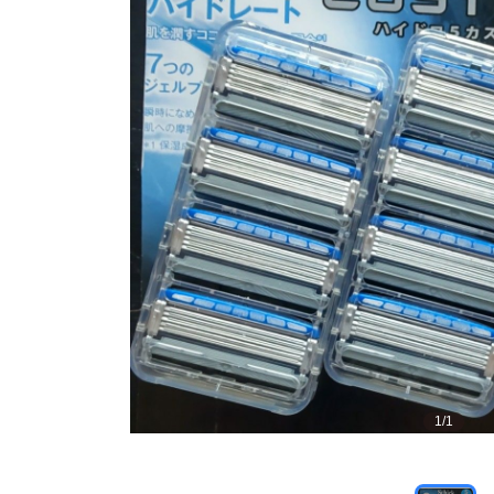
1
/
1