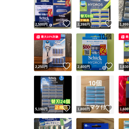
いいね！
いいね
2,500
円
2,398
円
1,999
最大10%対象
最
いいね！
いいね
2,250
円
2,400
円
1,630
いいね！
いいね
5,198
円
1,800
円
1,600