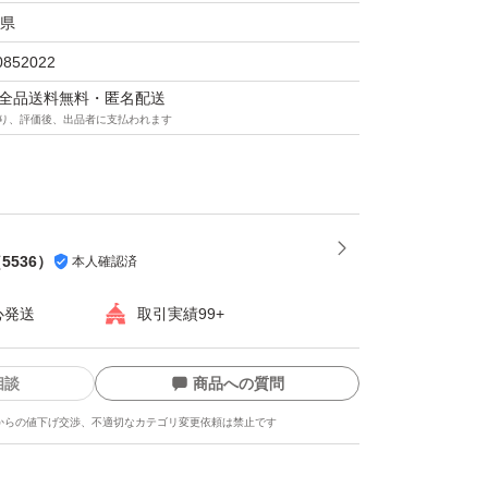
県
 アメリカ製
0852022
剤：中国製
マは全品送料無料・匿名配送
り、評価後、出品者に支払われます
（
5536
）
本人確認済
心発送
取引実績99+
相談
商品への質問
からの値下げ交渉、不適切なカテゴリ変更依頼は禁止です