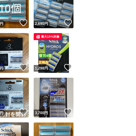
！
いいね！
いいね！
円
2,690
円
最大10%対象
ユーザーの実績について
！
いいね！
いいね！
円
1,298
円
o!フリマが定めた一定の基準を満たしたユーザーにバッジを付与しています
出品者
この商品の情報をコピーします
取引出品者
Yahoo!フリマの基準をクリアした安心・安全なユーザーです
！
いいね！
いいね！
商品画像の
無断転載は禁止
されています
円
3,700
円
コピーされた情報は
必ずご自身の商品に合わせて編集
してください
コピーは
1商品につき1回
です
実績◯+
このユーザーはYahoo!フリマの取引を完了させた実績があり