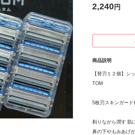
2,240
円
商品説明
【替刃１２個】シックハ
TOM
5枚刃スキンガード
剃りながら潤す 肌
鼻の下やもみあげが