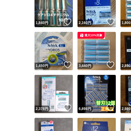
いいね！
いいね
1,840
円
2,160
円
1,800
最大10%対象
いいね！
いいね
1,450
円
3,440
円
2,890
Yaho
安心取引
安心
いいね！
いいね
2,378
円
6,898
円
2,980
取引実績
取引