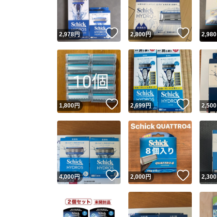
他フ
いいね！
いいね
2,978
円
2,800
円
2,980
スピード
※このバッ
スピ
いいね！
いいね
1,800
円
2,699
円
2,500
スピ
安心
いいね！
いいね
4,000
円
2,000
円
2,300