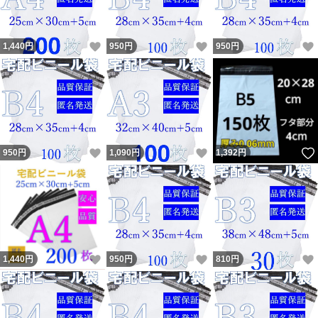
＊簡易梱包となります事を予めご了承ください。
いいね！
いいね！
1,440
円
950
円
950
円
＊モニター環境や製造時期により、多少色味が異なる場合
がございます。
＊サイズには若干の誤差がある場合がございます。
いいね！
いいね！
950
円
1,090
円
1,392
円
＊破れにくく丈夫ですが、ビニール素材のため尖った物や
ひっかきには強くありません。
＊商品改良により予告なく一部仕様が変更となる場合がご
ざいます。
いいね！
いいね！
1,440
円
950
円
810
円
予めご了承ください