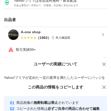
Yahoo!フリマは全品送料無料・匿名配送
(出品値段は間違えたことがあるので、いつもの値段と間
代金は運営が一旦預かり、評価後、出品者に支払われます
違えたりすることを気づいたらコメントに知らせてくださ
い。販売値段を間違えると違う商品を届く可能性がありま
出品者
す。その場合はキャンセルや返品ができないので、ご了承
A-one shop
下さい。)
（
1963
）
本人確認前
取引実績99+
＜特徴・性能＞
・ワンタッチテープ付で簡単梱包！
ユーザーの実績について
価格の相談
商品への質問
粘着力が強く、配送中に外れる心配なし♪
商品への質問からの値下げ交渉、不適切なカテゴリ変更依頼は禁止です
Yahoo!フリマが定めた一定の基準を満たしたユーザーにバッジを
・薄手・軽量ですが、破れにくく丈夫！
付与しています
この商品をみている人にオススメ
この商品の情報をコピーします
安心取引出品者
最大10%対象
・内側は黒のフィルムなので中が透けて見えることなくプ
Yahoo!フリマの基準をクリアした安
安心取引出品者
商品画像の
無断転載は禁止
されています
心・安全なユーザーです
ライバシーを保護！
コピーされた情報は
必ずご自身の商品に合わせて編集