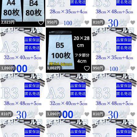
いいね！
いいね！
2,023
円
950
円
810
円
いいね！
いいね！
1,090
円
1,002
円
950
円
いいね！
いいね！
810
円
1,090
円
810
円