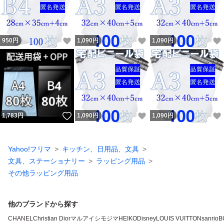
いいね！
いいね！
950
円
1,090
円
1,090
円
いいね！
いいね！
1,783
円
1,090
円
1,090
円
Yahoo!フリマ
キッチン、日用品、文具
文具、ステーショナリー
ラッピング用品
その他ラッピング用品
他のブランドから探す
CHANEL
Christian Dior
マルアイ
シモジマ
HEIKO
Disney
LOUIS VUITTON
sanrio
B