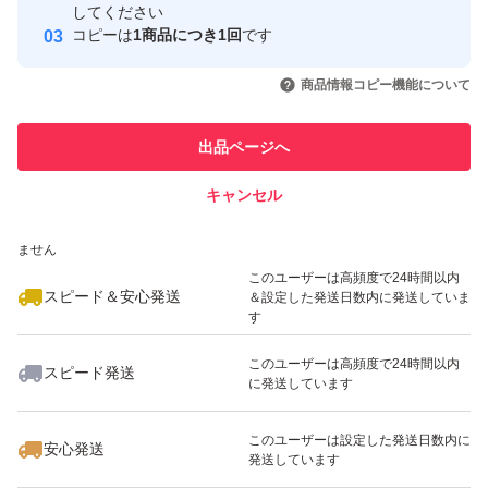
取引実績
してください
コピーは
1商品につき1回
です
・水に強いビニール素材なので雨や雪の日でも安心♪
このユーザーはYahoo!フリマの取
取引実績◯+
いいね！
いいね！
1,750
円
950
円
1,440
円
引を完了させた実績があります
商品情報コピー機能について
＜多用途＞
このユーザーは他フリマサービス
他フリマ実績◯+
出品ページへ
書類 ・DVD・文庫本・文具・洋服など物を入れて発送し
での取引実績があります
ます。
キャンセル
スピード&安心発送
いいね！
いいね！
1,750
※このバッジは実績に基づく表示であり、発送を保証しているものではあり
円
1,750
円
1,440
円
ません
クロネコ・DM便・ネコポス ・ゆうパケット・クリックポ
このユーザーは高頻度で24時間以内
スト・ポスパケット様々な発送に対応メール便袋です。
スピード＆安心発送
＆設定した発送日数内に発送していま
す
＜注意＞
このユーザーは高頻度で24時間以内
スピード発送
に発送しています
＊折り曲げ発送、畳みじわあり。
いいね！
いいね！
1,440
円
1,440
円
810
円
このユーザーは設定した発送日数内に
安心発送
発送しています
＊顔に近づくと匂いがありますが、刺激的な匂いではあり