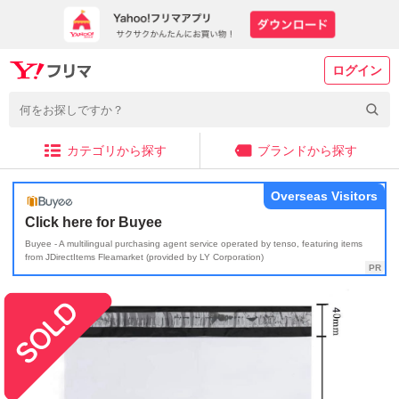
ログイン
カテゴリから探す
ブランドから探す
Overseas Visitors
Click here for Buyee
Buyee - A multilingual purchasing agent service operated by tenso, featuring items
from JDirectItems Fleamarket (provided by LY Corporation)