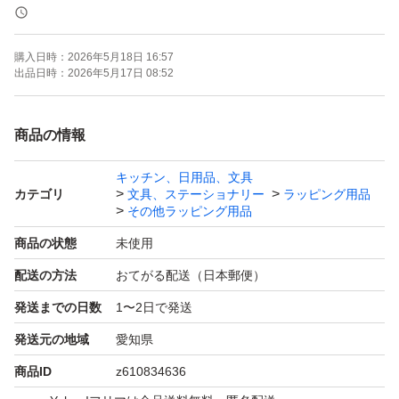
タイプ：薄手
購入日時：
2026年5月18日 16:57
出品日時：
2026年5月17日 08:52
材料：PE
商品の情報
☆サイズ☆
キッチン、日用品、文具
W280mm×H350mm+40mm
カテゴリ
文具、ステーショナリー
ラッピング用品
＊＋50mmは図２を参考してください。
その他ラッピング用品
商品の状態
未使用
厚み：一枚あたり約0.055mm重さ約0.9g
配送の方法
おてがる配送（日本郵便）
重さに参考ください
発送までの日数
1〜2日で発送
発送元の地域
愛知県
100枚ー950円
商品ID
z610834636
200枚-1700