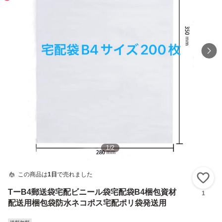
1
/
2
この商品は
1日
で売れました
い
TーB4郵送袋宅配ビニール袋宅配袋B4梱包資材
1
配送用梱包袋防水ネコポス宅配ポリ袋発送用