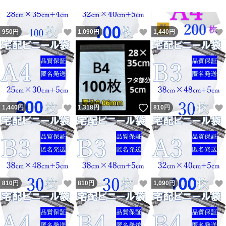
ません。
いいね！
いいね！
950
円
1,090
円
1,440
円
＊手作業で1枚ずつ数えて出荷しております。
万が一、何枚か足りなかった場合商品不具合がある場合
は、方法が２つがあります。1足りない分を送りますか？
2次回、ご購入の時、多めに補充しますか？どちらかを選
べるのでご安心ください。（1を選ぶ場合はお客様の住所
いいね！
いいね！
1,440
円
1,318
円
810
円
が必要）
＊検品して悪いものを取り出し、発送致しますが、品質高
い商品と比べたら不満なところがあると思います。
安くご提供するため、ご理解いただきますようお願い致し
いいね！
いいね！
810
円
810
円
1,090
円
ます。