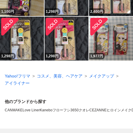
1,100
円
1,298
円
2,400
円
1,298
円
1,298
円
1,977
円
Yahoo!フリマ
コスメ、美容、ヘアケア
メイクアップ
アイライナー
他のブランドから探す
CANMAKE
Love Liner
Kanebo
フローフシ
3650
クオレ
CEZANNE
ヒロインメイク