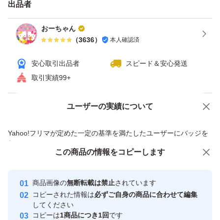
出品者
おーちゃん
（
3636
）
本人確認済
安心取引出品者
スピード＆安心発送
取引実績99+
ユーザーの実績について
価格の相談
商品への質問
商品への質問からの値下げ交渉、不適切なカテゴリ変更依頼は禁止です
Yahoo!フリマが定めた一定の基準を満たしたユーザーにバッジを
付与しています
この商品をみている人にオススメ
この商品の情報をコピーします
安心取引出品者
最大10%対象
最大10%対象
Yahoo!フリマの基準をクリアした安
安心取引出品者
商品画像の
無断転載は禁止
されています
心・安全なユーザーです
コピーされた情報は
必ずご自身の商品に合わせて編集
取引実績
してください
コピーは
1商品につき1回
です