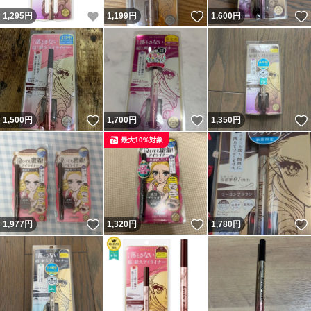
いいね！
いいね！
1,295
円
1,199
円
1,600
円
いいね！
いいね！
1,500
円
1,700
円
1,350
円
最大10%対象
いいね！
いいね！
1,977
円
1,320
円
1,780
円