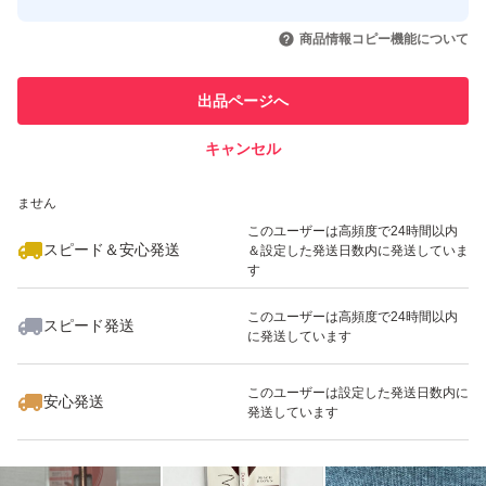
このユーザーはYahoo!フリマの取
取引実績◯+
いいね！
いいね！
1,280
円
1,299
円
1,299
円
引を完了させた実績があります
商品情報コピー機能について
最大10%対象
最大10%対象
このユーザーは他フリマサービス
他フリマ実績◯+
出品ページへ
での取引実績があります
キャンセル
スピード&安心発送
いいね！
いいね！
1,298
※このバッジは実績に基づく表示であり、発送を保証しているものではあり
円
1,298
円
1,242
円
ません
このユーザーは高頻度で24時間以内
スピード＆安心発送
＆設定した発送日数内に発送していま
す
このユーザーは高頻度で24時間以内
スピード発送
に発送しています
いいね！
1,298
円
1,190
円
2,110
円
このユーザーは設定した発送日数内に
安心発送
発送しています