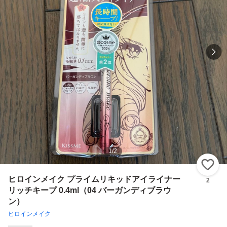
1
/
2
い
ヒロインメイク プライムリキッドアイライナー
2
リッチキープ 0.4ml（04 バーガンディブラウ
ン）
ヒロインメイク