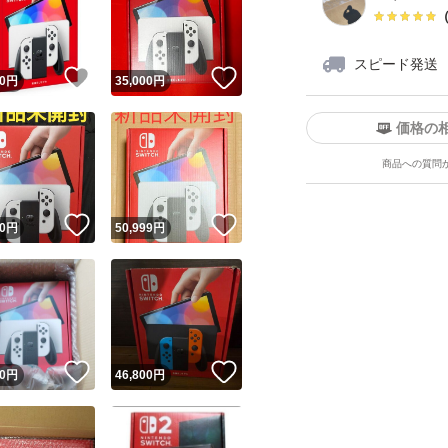
スピード発送
！
いいね！
いいね！
0
円
35,000
円
価格の
商品への質問
ユーザーの実績について
！
いいね！
いいね！
0
円
50,999
円
o!フリマが定めた一定の基準を満たしたユーザーにバッジを付与しています
出品者
この商品の情報をコピーします
取引出品者
Yahoo!フリマの基準をクリアした安心・安全なユーザーです
！
いいね！
いいね！
商品画像の
無断転載は禁止
されています
0
円
46,800
円
コピーされた情報は
必ずご自身の商品に合わせて編集
してください
コピーは
1商品につき1回
です
実績◯+
このユーザーはYahoo!フリマの取引を完了させた実績があり