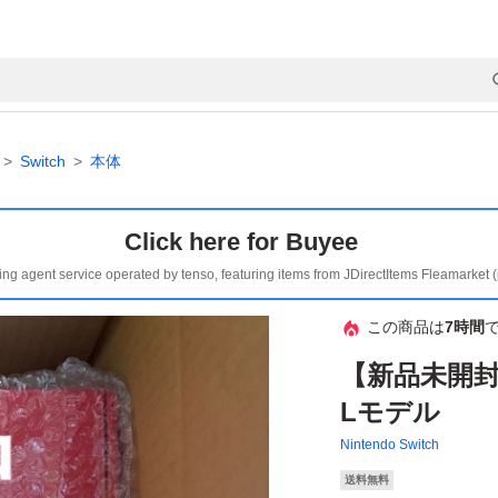
Switch
本体
Click here for Buyee
ing agent service operated by tenso, featuring items from JDirectItems Fleamarket 
この商品は
7時間
【新品未開封】
Lモデル
Nintendo Switch
送料無料