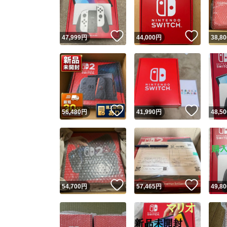
他フ
いいね！
いいね
47,999
円
44,000
円
38,80
スピード
※このバッ
スピ
いいね！
いいね
56,480
円
41,990
円
48,50
スピ
安心
いいね！
いいね
54,700
円
57,465
円
49,80