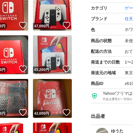
カテゴリ
ゲー
ブランド
任天
！
いいね！
いいね！
0
円
47,000
円
ホワ
色
商品の状態
未使
配送の方法
おて
発送までの日数
1〜
！
いいね！
いいね！
0
円
45,200
円
発送元の地域
東京
商品ID
z61
Yahoo!フリ
代金は運営が一旦預か
！
いいね！
いいね！
0
円
42,000
円
出品者
ゆうた