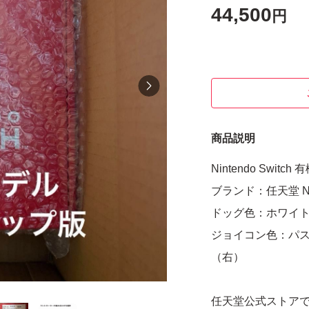
44,500
円
商品説明
Nintendo Swit
ブランド：任天堂 Nint
ドッグ色：ホワイ
ジョイコン色：パ
（右）
任天堂公式ストアで購