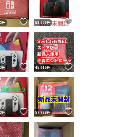
商品情報コピー機
リマ実績◯+
このユーザーは他フリマサービスでの取引実績があります
！
いいね！
いいね！
0
円
53,999
円
出品ページへ
&安心発送
キャンセル
ジは実績に基づく表示であり、発送を保証しているものではありません
このユーザーは高頻度で24時間以内＆設定した発送日数内に
ード＆安心発送
ます
！
いいね！
いいね！
0
円
45,915
円
ード発送
このユーザーは高頻度で24時間以内に発送しています
発送
このユーザーは設定した発送日数内に発送しています
！
いいね！
いいね！
0
円
57,799
円