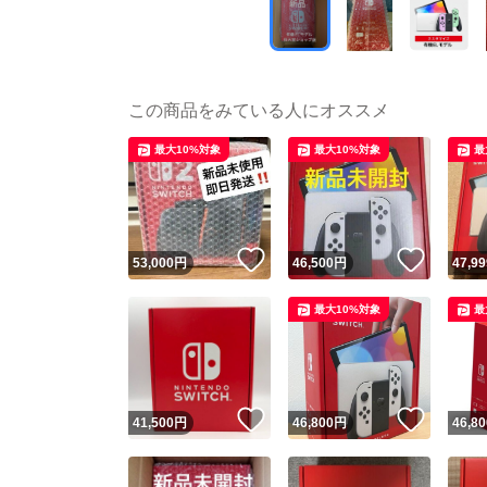
この商品をみている人にオススメ
最大10%対象
最大10%対象
最
いいね！
いいね
53,000
円
46,500
円
47,99
最大10%対象
最
いいね！
いいね
41,500
円
46,800
円
46,80