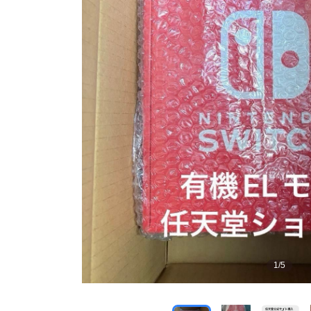
1
/
5