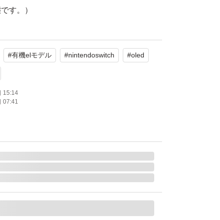
態です。）
5月10日
5月16日
#
有機elモデル
#
nintendoswitch
#
oled
ジョイコン色以外、市販のswitch 有機EL版
容になっております。ジョイコンの色はカスタ
ので、イメージは写真5枚目をご確認くださ
15:14
07:41
れておりませんので、届いた箱をそのまま梱包
新品のため、もちろん汚れや傷がありません。
て頂きますので、初期不良の場合にはメーカー
いします。
。