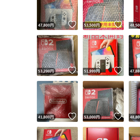
いいね！
いいね
47,800
円
53,500
円
48,50
いいね！
いいね
53,200
円
51,999
円
47,88
Yaho
安心取引
安心
いいね！
いいね
41,800
円
53,000
円
48,80
取引実績
取引