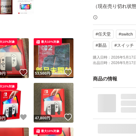
（現在売り切れ状
商品注文日: 2026年
商品届け日: 2026年
#
任天堂
#
switch
パッケージデザインと
大10%対象
最大10%対象
とまったく同じ内
#
新品
#
スイッチ
マイズしております
購入日時：
2026年5月17日 
出品日時：
2026年5月17日 
い。
！
いいね！
いいね！
9
円
53,500
円
商品の情報
手が商品に一切触
大10%対象
して発送します。
納品書は同封させ
問い合わせをお願
！
いいね！
いいね！
0
円
47,800
円
最大10%対象
※値下げ不可です