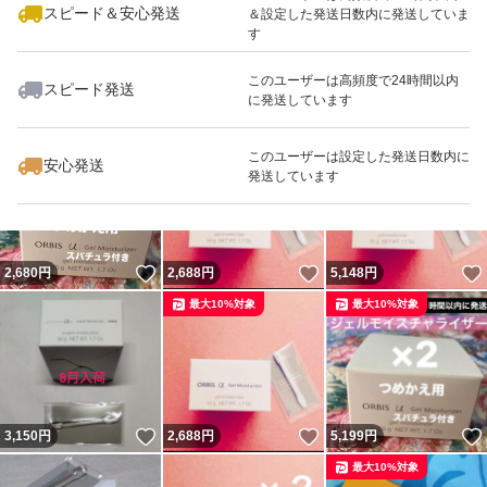
スピード＆安心発送
＆設定した発送日数内に発送していま
す
このユーザーは高頻度で24時間以内
スピード発送
に発送しています
いいね！
いいね！
6,180
円
3,150
円
3,130
円
最大10%対象
最大10%対象
最大10%対象
このユーザーは設定した発送日数内に
安心発送
発送しています
いいね！
いいね！
2,680
円
2,688
円
5,148
円
最大10%対象
最大10%対象
いいね！
いいね！
3,150
円
2,688
円
5,199
円
最大10%対象