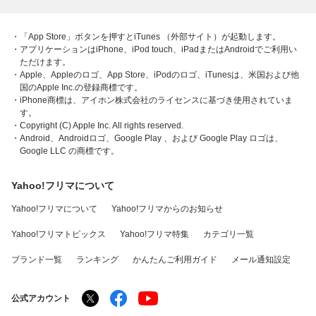
・「App Store」ボタンを押すとiTunes （外部サイト）が起動します。
・アプリケーションはiPhone、iPod touch、iPadまたはAndroidでご利用い
ただけます。
・Apple、Appleのロゴ、App Store、iPodのロゴ、iTunesは、米国および他
国のApple Inc.の登録商標です。
・iPhone商標は、アイホン株式会社のライセンスに基づき使用されていま
す。
・Copyright (C) Apple Inc. All rights reserved.
・Android、Androidロゴ、Google Play 、および Google Play ロゴは、
Google LLC の商標です。
Yahoo!フリマについて
Yahoo!フリマについて
Yahoo!フリマからのお知らせ
Yahoo!フリマトピックス
Yahoo!フリマ特集
カテゴリ一覧
ブランド一覧
ランキング
かんたんご利用ガイド
メール通知設定
公式アカウント