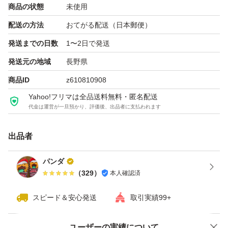
商品の状態
未使用
つめかえ用
配送の方法
おてがる配送（日本郵便）
オルビスユー ドット フォーミングウォッシュ
発送までの日数
1〜2日で発送
オルビスユードット モイスチャライザー つめかえ用 50g
発送元の地域
長野県
（医薬部外品）
商品ID
z610810908
ブランド：ORBIS ORBIS U.
Yahoo!フリマは全品送料無料・匿名配送
代金は運営が一旦預かり、評価後、出品者に支払われます
お肌の悩み：シミ、ソバカス エイジング
使用感：肌のハリ、弾力
出品者
特徴：無着色 アレルギーテスト済 無香料
セット/単品：単品
パンダ
（
329
）
本人確認済
スピード＆安心発送
取引実績99+
ユーザーの実績について