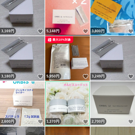
いいね！
いいね！
3,169
円
5,148
円
3,800
円
最大10%対象
いいね！
いいね！
3,180
円
5,950
円
3,249
円
いいね！
いいね！
2,600
円
1,370
円
2,700
円