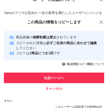
価格の相談
商品への質問
商品への質問からの値下げ交渉、不適切なカテゴリ変更依頼は禁止です
Yahoo!フリマが定めた一定の基準を満たしたユーザーにバッジを
付与しています
この商品をみている人にオススメ
この商品の情報をコピーします
安心取引出品者
最大10%対象
最大10%対象
Yahoo!フリマの基準をクリアした安
安心取引出品者
商品画像の
無断転載は禁止
されています
心・安全なユーザーです
コピーされた情報は
必ずご自身の商品に合わせて編集
取引実績
してください
コピーは
1商品につき1回
です
このユーザーはYahoo!フリマの取
取引実績◯+
いいね！
いいね！
3,140
円
6,180
円
3,150
円
引を完了させた実績があります
商品情報コピー機能について
最大10%対象
このユーザーは他フリマサービス
他フリマ実績◯+
出品ページへ
での取引実績があります
キャンセル
スピード&安心発送
いいね！
いいね！
3,150
※このバッジは実績に基づく表示であり、発送を保証しているものではあり
円
3,150
円
3,130
円
ません
このユーザーは高頻度で24時間以内