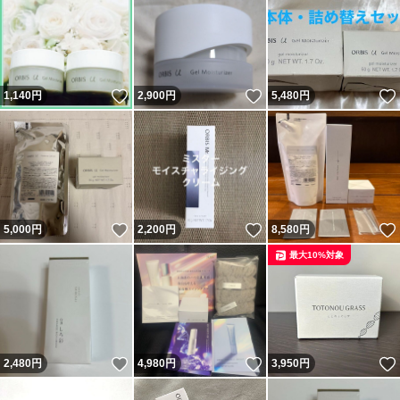
いいね！
いいね！
1,140
円
2,900
円
5,480
円
いいね！
いいね！
5,000
円
2,200
円
8,580
円
最大10%対象
いいね！
いいね！
2,480
円
4,980
円
3,950
円