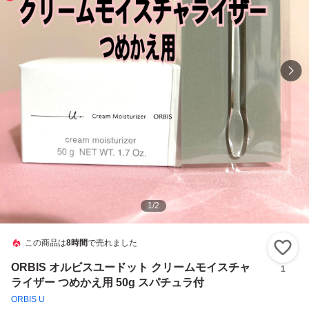
1
/
2
この商品は
8時間
で売れました
い
ORBIS オルビスユードット クリームモイスチャ
1
ライザー つめかえ用 50g スパチュラ付
ORBIS U