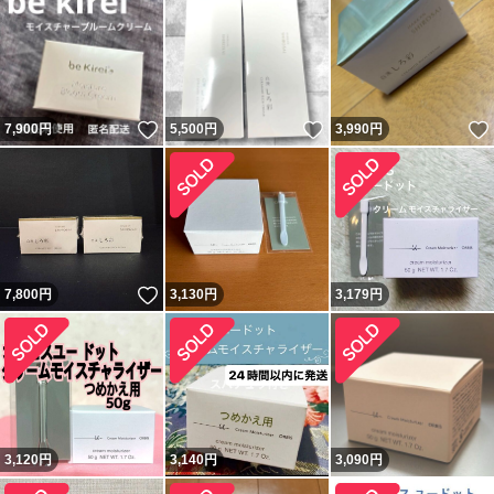
いいね！
いいね！
7,900
円
5,500
円
3,990
円
いいね！
7,800
円
3,130
円
3,179
円
3,120
円
3,140
円
3,090
円