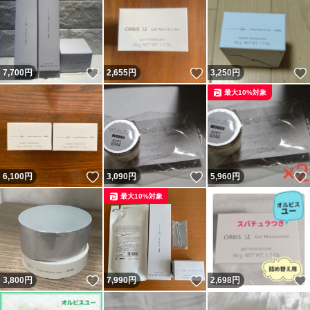
いいね！
いいね！
7,700
円
2,655
円
3,250
円
最大10%対象
いいね！
いいね！
6,100
円
3,090
円
5,960
円
最大10%対象
いいね！
いいね！
3,800
円
7,990
円
2,698
円