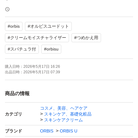
【内容量】50g
【付属品】スパチュラ
#
orbis
#
オルビスユードット
【商品の状態】未使用
#
クリームモイスチャライザー
#
つめかえ用
購入時期 2026年5月
#
スパチュラ付
#
orbisu
自宅保管品となります。
購入日時：
2026年5月17日 16:26
出品日時：
2026年5月17日 07:39
神経質な方は御遠慮くださいm(_ _)m
よろしくお願いいたします。
商品の情報
オルビス
コスメ、美容、ヘアケア
カテゴリ
スキンケア、基礎化粧品
オルビスユードット
スキンケアクリーム
オルビスユードット エッセンスローション
ブランド
ORBIS
ORBIS U
オルビスユードット クリームモイスチャライザー