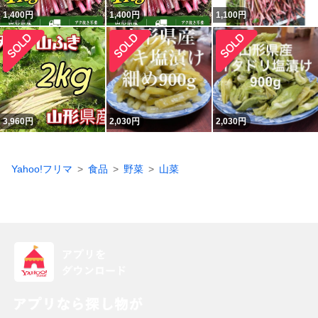
1,400
円
1,400
円
1,100
円
3,960
円
2,030
円
2,030
円
Yahoo!フリマ
食品
野菜
山菜