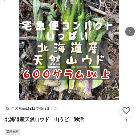
1
/
2
この商品は
2日
で売れました
い
北海道産天然山ウド 山うど 独活
1
送料無料