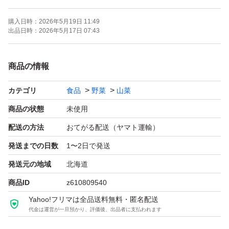
天然物の為虫などの混入がある場合が
購入日時：
2026年5月19日 11:49
ございますのでご了承下さい
出品日時：
2026年5月17日 07:43
長くて入り切らないものは
商品の情報
カットして入れさせていただきます( ^-^ )
カテゴリ
食品
野菜
山菜
常温、宅急便コンパクトでの発送予定です。
商品の状態
未使用
到着後水に浸けていただくとシャキっと
配送の方法
おてがる配送（ヤマト運輸）
なるかと思います(*´`*)
発送までの日数
1〜2日で発送
発送元の地域
北海道
よろしくお願いいたします。
商品ID
z610809540
Yahoo!フリマは全品送料無料・匿名配送
代金は運営が一旦預かり、評価後、出品者に支払われます