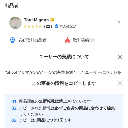
出品者
Tout Mignon
（
22
）
本人確認済
安心取引出品者
取引実績30+
ユーザーの実績について
価格の相談
商品への質問
商品への質問からの値下げ交渉、不適切なカテゴリ変更依頼は禁止です
Yahoo!フリマが定めた一定の基準を満たしたユーザーにバッジを
付与しています
この商品をみている人にオススメ
この商品の情報をコピーします
安心取引出品者
最大10%対象
最大10%対象
最大10%対象
Yahoo!フリマの基準をクリアした安
安心取引出品者
商品画像の
無断転載は禁止
されています
心・安全なユーザーです
コピーされた情報は
必ずご自身の商品に合わせて編集
取引実績
してください
コピーは
1商品につき1回
です
このユーザーはYahoo!フリマの取
取引実績◯+