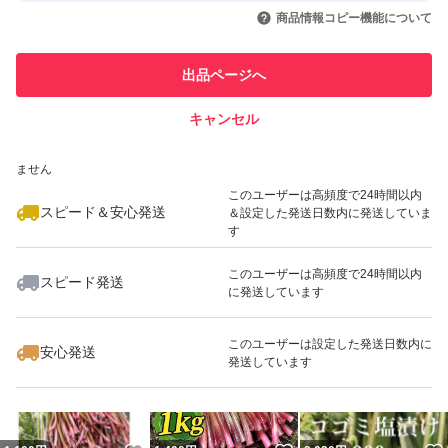
いいね！
いいね！
1,400
円
1,400
円
1,400
円
引を完了させた実績があります
商品情報コピー機能について
最大10%対象
最大10%対象
最大10%対象
このユーザーは他フリマサービス
他フリマ実績◯+
出品ページへ
での取引実績があります
キャンセル
スピード&安心発送
いいね！
いいね！
1,400
※このバッジは実績に基づく表示であり、発送を保証しているものではあり
円
1,400
円
1,400
円
ません
最大10%対象
最大10%対象
このユーザーは高頻度で24時間以内
スピード＆安心発送
＆設定した発送日数内に発送していま
す
このユーザーは高頻度で24時間以内
スピード発送
に発送しています
いいね！
いいね！
1,400
円
1,400
円
1,100
円
このユーザーは設定した発送日数内に
安心発送
発送しています