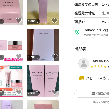
発送までの日数
1〜
発送元の地域
北海
！
いいね！
いいね！
円
1,600
円
商品ID
z61
Yahoo!フリ
代金は運営が一旦預か
出品者
！
いいね！
いいね！
円
1,700
円
Takeda Be
スピード＆安
！
いいね！
いいね！
円
2,948
円
価格の
商品への質問