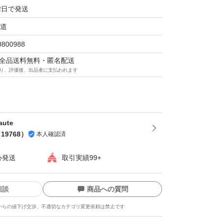
2日で発送
道
0800988
マは全品送料無料・匿名配送
り、評価後、出品者に支払われます
aute
（
19768
）
本人確認済
心発送
取引実績99+
相談
商品への質問
からの値下げ交渉、不適切なカテゴリ変更依頼は禁止です