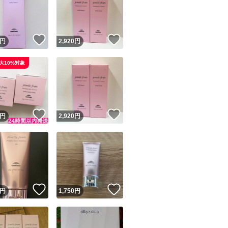
！
いいね！
いいね！
円
2,920
円
大10%対象
ユーザーの実績について
！
いいね！
いいね！
円
2,920
円
o!フリマが定めた一定の基準を満たしたユーザーにバッジを付与しています
出品者
この商品の情報をコピーします
取引出品者
Yahoo!フリマの基準をクリアした安心・安全なユーザーです
！
いいね！
いいね！
商品画像の
無断転載は禁止
されています
円
1,750
円
コピーされた情報は
必ずご自身の商品に合わせて編集
してください
コピーは
1商品につき1回
です
実績◯+
このユーザーはYahoo!フリマの取引を完了させた実績があり