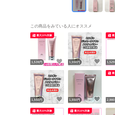
この商品をみている人にオススメ
最大10%対象
最
いいね！
いいね
1,539
円
1,550
円
1,529
最
いいね！
いいね
1,550
円
1,550
円
2,980
最大10%対象
最大10%対象