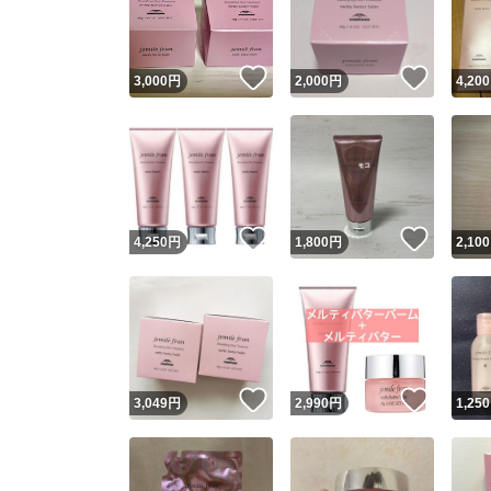
他フ
いいね！
いいね
3,000
円
2,000
円
4,200
スピード
※このバッ
スピ
いいね！
いいね
4,250
円
1,800
円
2,100
スピ
安心
いいね！
いいね
3,049
円
2,990
円
1,250