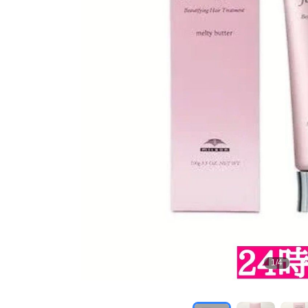
1
/
4