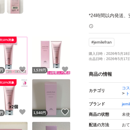
*24時間以内発送
*即購入OK(コメン
大10%対象
#
jemilefran
【商品概要】
購入日時：
2026年5月18日 
出品日時：
2026年5月17日 
◎クリームタイプ
！
いいね！
いいね！
円
1,539
円
◎夜のまとまりを
商品の情報
りをオリーブスク
大10%対象
コス
◎ハンドクリーム
カテゴリ
ト
ブランド
jemi
#ミルボン #メルテ
！
いいね！
いいね！
円
1,540
円
商品の状態
未使
トバストリートメン
配送の方法
おて
リーム