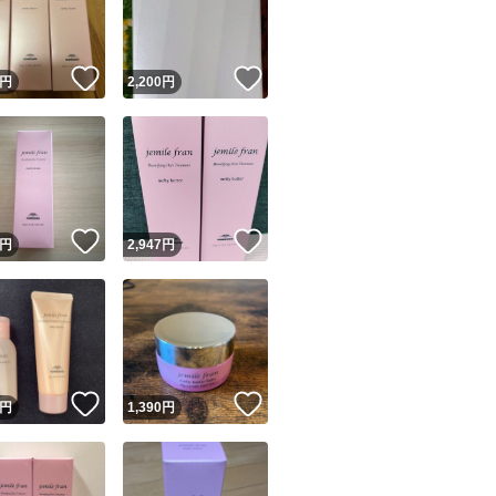
商品情報コピー機
リマ実績◯+
このユーザーは他フリマサービスでの取引実績があります
！
いいね！
いいね！
円
2,200
円
出品ページへ
&安心発送
キャンセル
ジは実績に基づく表示であり、発送を保証しているものではありません
このユーザーは高頻度で24時間以内＆設定した発送日数内に
ード＆安心発送
ます
！
いいね！
いいね！
円
2,947
円
ード発送
このユーザーは高頻度で24時間以内に発送しています
発送
このユーザーは設定した発送日数内に発送しています
！
いいね！
いいね！
円
1,390
円