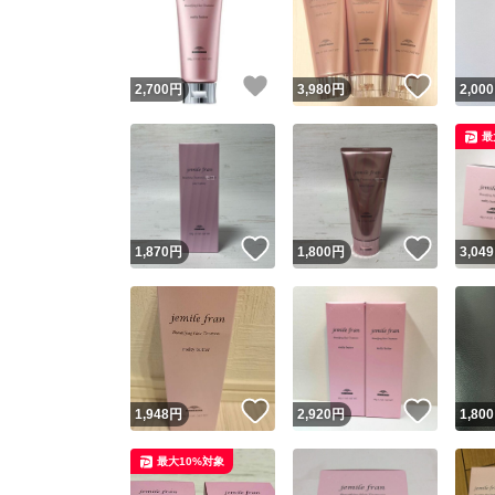
いいね！
いいね
2,700
円
3,980
円
2,000
最
いいね！
いいね
1,870
円
1,800
円
3,049
Yaho
安心取引
安心
いいね！
いいね
1,948
円
2,920
円
1,800
取引実績
最大10%対象
取引