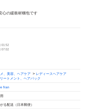
、安心の緩衝材梱包です
ト不要)です
01:52
07:02
の洗い流さないトリートメント。
記憶し、毛先までスルンとしたなめらかな指通
ラワンがケアします。
メ、美容、ヘアケア
レディースヘアケア
としても使えます。
リートメント、ヘアパック
le fran
ィバター #シアバター #トリートメント #アウ
用
ト #洗い流さないトリートメント #ハンドク
がる配送（日本郵便）