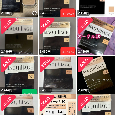
いいね！
2,800
円
2,430
円
2,150
円
2,499
円
2,430
円
2,440
円
2,444
円
2,450
円
2,489
円