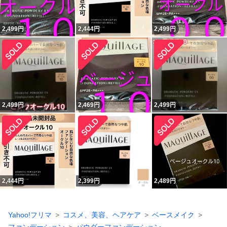
2,499
円
2,444
円
2,499
円
2,499
円
2,469
円
2,499
円
2,444
円
2,399
円
2,489
円
Yahoo!フリマ
コスメ、美容、ヘアケア
ベースメイク