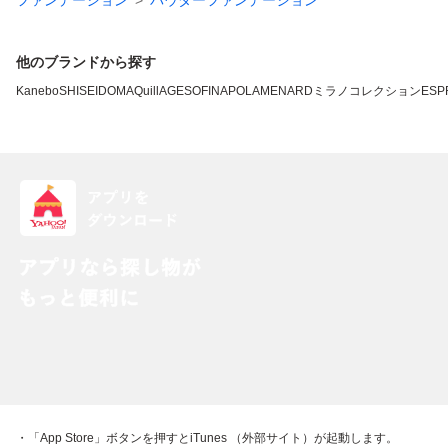
ファンデーション
パウダーファンデーション
他のブランドから探す
Kanebo
SHISEIDO
MAQuillAGE
SOFINA
POLA
MENARD
ミラノコレクション
ESP
・「App Store」ボタンを押すとiTunes （外部サイト）が起動します。