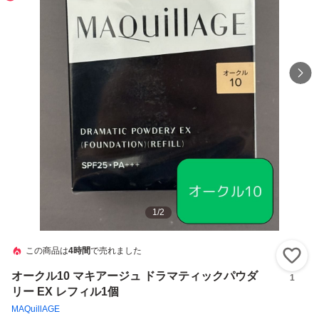
1
/
2
この商品は
4時間
で売れました
い
オークル10 マキアージュ ドラマティックパウダ
1
リー EX レフィル1個
MAQuillAGE