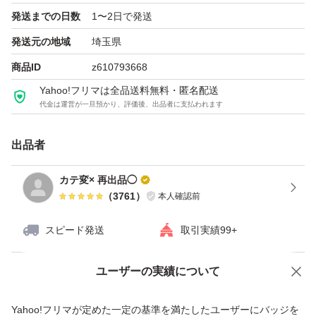
発送までの日数
1〜2日で発送
発送元の地域
埼玉県
商品ID
z610793668
Yahoo!フリマは全品送料無料・匿名配送
代金は運営が一旦預かり、評価後、出品者に支払われます
出品者
カテ変× 再出品◯
（
3761
）
本人確認前
スピード発送
取引実績99+
ユーザーの実績について
価格の相談
商品への質問
商品への質問からの値下げ交渉、不適切なカテゴリ変更依頼は禁止です
Yahoo!フリマが定めた一定の基準を満たしたユーザーにバッジを