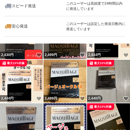
このユーザーは高頻度で24時間以内
スピード発送
に発送しています
いいね！
いいね！
2,499
円
2,489
円
2,490
円
最大10%対象
最大10%対象
最大10%対象
このユーザーは設定した発送日数内に
安心発送
発送しています
いいね！
いいね！
2,430
円
2,499
円
2,444
円
最大10%対象
最大10%対象
いいね！
いいね！
2,444
円
2,499
円
2,440
円
最大10%対象