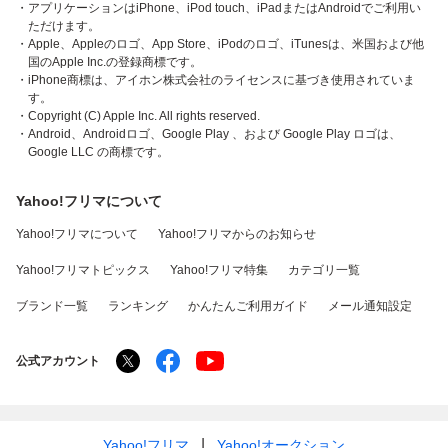
・アプリケーションはiPhone、iPod touch、iPadまたはAndroidでご利用い
ただけます。
・Apple、Appleのロゴ、App Store、iPodのロゴ、iTunesは、米国および他
国のApple Inc.の登録商標です。
・iPhone商標は、アイホン株式会社のライセンスに基づき使用されていま
す。
・Copyright (C) Apple Inc. All rights reserved.
・Android、Androidロゴ、Google Play 、および Google Play ロゴは、
Google LLC の商標です。
Yahoo!フリマについて
Yahoo!フリマについて
Yahoo!フリマからのお知らせ
Yahoo!フリマトピックス
Yahoo!フリマ特集
カテゴリ一覧
ブランド一覧
ランキング
かんたんご利用ガイド
メール通知設定
公式アカウント
Yahoo!フリマ
Yahoo!オークション