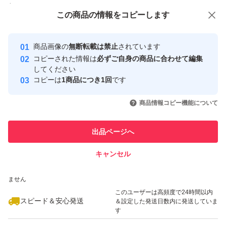
付与しています
この商品をみている人にオススメ
この商品の情報をコピーします
安心取引出品者
最大10%対象
最大10%対象
最大10%対象
Yahoo!フリマの基準をクリアした安
安心取引出品者
商品画像の
無断転載は禁止
されています
心・安全なユーザーです
コピーされた情報は
必ずご自身の商品に合わせて編集
取引実績
してください
コピーは
1商品につき1回
です
このユーザーはYahoo!フリマの取
取引実績◯+
いいね！
いいね！
2,499
円
2,499
円
2,499
円
引を完了させた実績があります
商品情報コピー機能について
最大10%対象
最大10%対象
このユーザーは他フリマサービス
他フリマ実績◯+
出品ページへ
での取引実績があります
キャンセル
スピード&安心発送
いいね！
いいね！
2,430
※このバッジは実績に基づく表示であり、発送を保証しているものではあり
円
2,490
円
2,440
円
ません
最大10%対象
最大10%対象
最大10%対象
このユーザーは高頻度で24時間以内
スピード＆安心発送
＆設定した発送日数内に発送していま
す