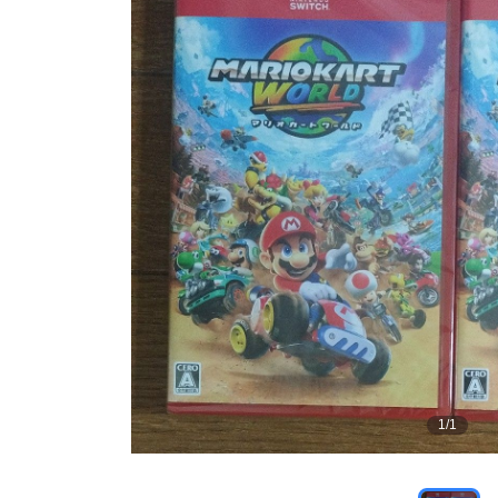
1
/
1