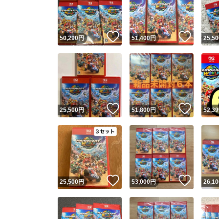
いいね！
いいね
50,290
円
51,400
円
25,50
いいね！
いいね
25,500
円
51,800
円
52,39
Yaho
安心取引
安心
いいね！
いいね
25,500
円
53,000
円
26,10
取引実績
取引