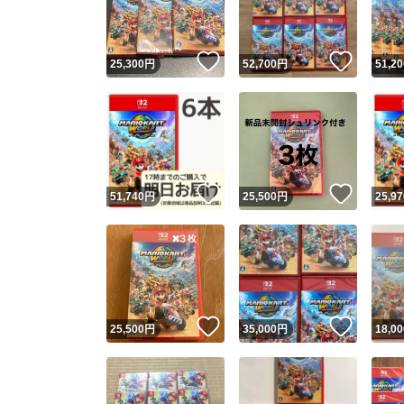
他フ
いいね！
いいね
25,300
円
52,700
円
51,20
スピード
※このバッ
スピ
いいね！
いいね
51,740
円
25,500
円
25,97
スピ
安心
いいね！
いいね
25,500
円
35,000
円
18,00