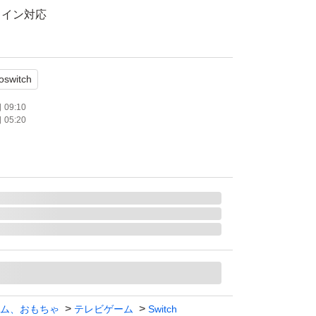
ライン対応
モード対応 テーブルモード対応 携帯モード対
oswitch
数：1 人
09:10
05:20
ム、おもちゃ
テレビゲーム
Switch