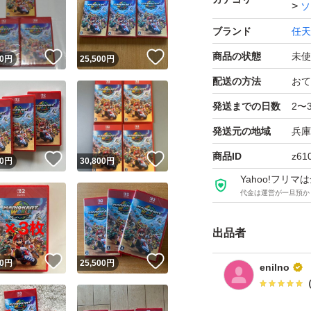
ソ
ブランド
任天
！
いいね！
いいね！
商品の状態
未使
0
円
25,500
円
配送の方法
おて
発送までの日数
2〜
発送元の地域
兵庫
商品ID
z61
！
いいね！
いいね！
0
円
30,800
円
Yahoo!フリ
代金は運営が一旦預か
出品者
！
いいね！
いいね！
0
円
25,500
円
enilno