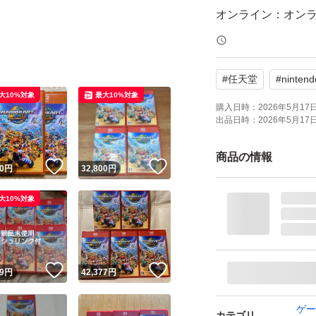
オンライン：オン
プレイモード：TV
応
#
任天堂
#
nintend
携帯モードプレイ人
大10%対象
最大10%対象
購入日時：
2026年5月17日 
出品日時：
2026年5月17日 
商品の情報
！
いいね！
いいね！
0
円
32,800
円
大10%対象
！
いいね！
いいね！
9
円
42,377
円
ゲー
カテゴリ