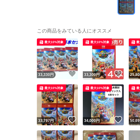
この商品をみている人にオススメ
最大10%対象
最大10%対象
最
いいね！
いいね
33,330
円
33,300
円
25,80
最大10%対象
最大10%対象
最
いいね！
いいね
33,797
円
34,000
円
50,69