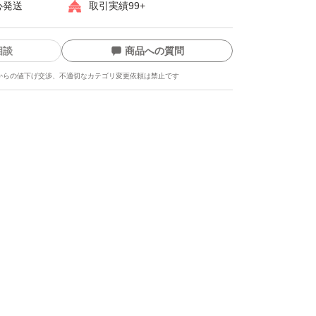
心発送
取引実績99+
相談
商品への質問
からの値下げ交渉、不適切なカテゴリ変更依頼は禁止です
ます