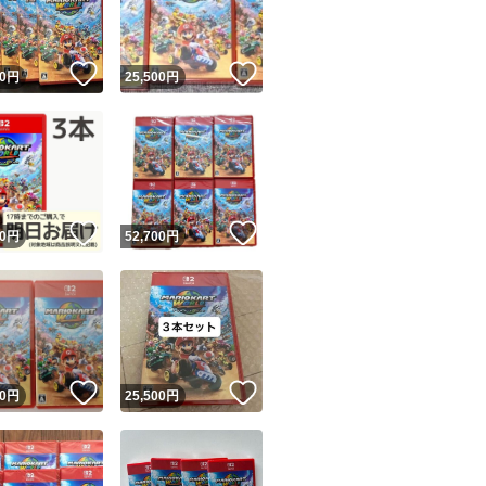
商品情報コピー機
リマ実績◯+
このユーザーは他フリマサービスでの取引実績があります
！
いいね！
いいね！
0
円
25,500
円
出品ページへ
&安心発送
キャンセル
ジは実績に基づく表示であり、発送を保証しているものではありません
このユーザーは高頻度で24時間以内＆設定した発送日数内に
ード＆安心発送
ます
！
いいね！
いいね！
0
円
52,700
円
ード発送
このユーザーは高頻度で24時間以内に発送しています
発送
このユーザーは設定した発送日数内に発送しています
！
いいね！
いいね！
0
円
25,500
円