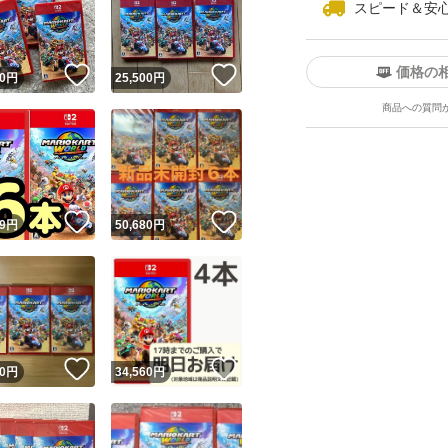
スピード＆安
価格の
！
いいね！
いいね！
0
円
25,500
円
商品への質問
ユーザーの実績について
！
いいね！
いいね！
9
円
50,680
円
o!フリマが定めた一定の基準を満たしたユーザーにバッジを付与しています
出品者
この商品の情報をコピーします
取引出品者
Yahoo!フリマの基準をクリアした安心・安全なユーザーです
！
いいね！
いいね！
商品画像の
無断転載は禁止
されています
0
円
34,560
円
コピーされた情報は
必ずご自身の商品に合わせて編集
してください
コピーは
1商品につき1回
です
実績◯+
このユーザーはYahoo!フリマの取引を完了させた実績があり