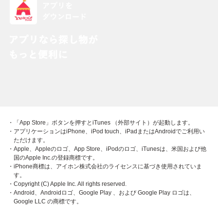
・「App Store」ボタンを押すとiTunes （外部サイト）が起動します。
・アプリケーションはiPhone、iPod touch、iPadまたはAndroidでご利用い
ただけます。
・Apple、Appleのロゴ、App Store、iPodのロゴ、iTunesは、米国および他
国のApple Inc.の登録商標です。
・iPhone商標は、アイホン株式会社のライセンスに基づき使用されていま
す。
・Copyright (C) Apple Inc. All rights reserved.
・Android、Androidロゴ、Google Play 、および Google Play ロゴは、
Google LLC の商標です。