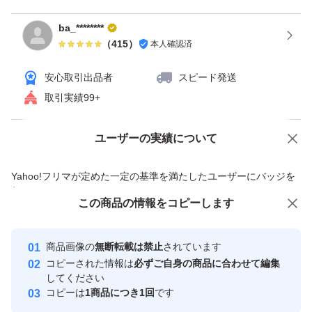
ba_********
（
415
）
本人確認済
安心取引出品者
スピード発送
取引実績99+
ユーザーの実績について
価格の相談
商品への質問
商品への質問からの値下げ交渉、不適切なカテゴリ変更依頼は禁止です
Yahoo!フリマが定めた一定の基準を満たしたユーザーにバッジを
付与しています
この商品をみている人にオススメ
この商品の情報をコピーします
安心取引出品者
Yahoo!フリマの基準をクリアした安
安心取引出品者
商品画像の
無断転載は禁止
されています
心・安全なユーザーです
コピーされた情報は
必ずご自身の商品に合わせて編集
取引実績
してください
コピーは
1商品につき1回
です
このユーザーはYahoo!フリマの取
取引実績◯+