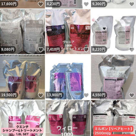
いいね！
いいね！
17,600
円
4,230
円
9,300
円
いいね！
いいね！
9,080
円
7,410
円
8,220
円
いいね！
いいね！
19,500
円
13,900
円
4,550
円