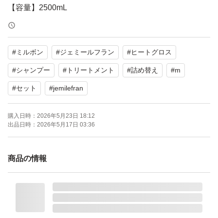
【容量】2500mL
【商品名】ジェミールフラン ヒートグロス ヘアトリート
#
ミルボン
#
ジェミールフラン
#
ヒートグロス
メントM
【容量】2500g
#
シャンプー
#
トリートメント
#
詰め替え
#
m
#
セット
#
jemilefran
ロマンティックピオニーの香りで、キレイにまとまるスイ
ッチを入れるヘアケアブランドです。
購入日時：
2026年5月23日 18:12
出品日時：
2026年5月17日 03:36
未使用品ですが、自宅保管のため、神経質な方はご遠慮く
ださい。
商品の情報
よろしくお願いいたします。