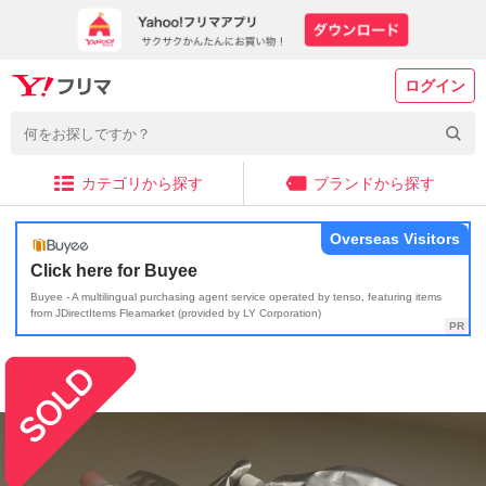
ログイン
カテゴリから探す
ブランドから探す
Overseas Visitors
Click here for Buyee
Buyee - A multilingual purchasing agent service operated by tenso, featuring items
from JDirectItems Fleamarket (provided by LY Corporation)