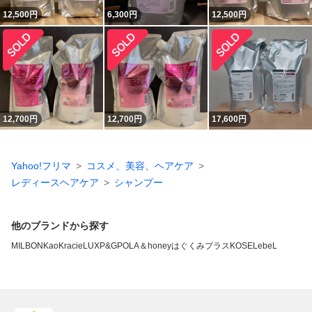
12,500
円
6,300
円
12,500
円
12,700
円
12,700
円
17,600
円
Yahoo!フリマ
コスメ、美容、ヘアケア
レディースヘアケア
シャンプー
他のブランドから探す
MILBON
Kao
Kracie
LUX
P&G
POLA
＆honey
はぐくみプラス
KOSE
LebeL