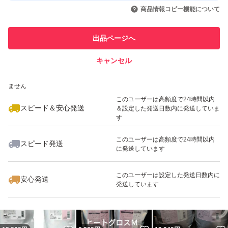
いいね！
いいね！
12,990
円
12,990
円
12,990
円
引を完了させた実績があります
商品情報コピー機能について
このユーザーは他フリマサービス
他フリマ実績◯+
出品ページへ
での取引実績があります
キャンセル
スピード&安心発送
いいね！
いいね！
12,990
※このバッジは実績に基づく表示であり、発送を保証しているものではあり
円
12,990
円
8,400
円
ません
このユーザーは高頻度で24時間以内
スピード＆安心発送
＆設定した発送日数内に発送していま
す
このユーザーは高頻度で24時間以内
スピード発送
に発送しています
いいね！
いいね！
8,310
円
12,999
円
6,300
円
このユーザーは設定した発送日数内に
安心発送
発送しています