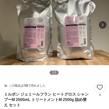
1
/
3
この商品は
7日
で売れました
い
ミルボン ジェミールフラン ヒートグロス シャン
4
プーM 2500mL トリートメントM 2500g 詰め替
え セット