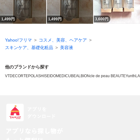
1,499
円
1,499
円
3,600
円
Yahoo!フリマ
コスメ、美容、ヘアケア
スキンケア、基礎化粧品
美容液
他のブランドから探す
VT
DECORTE
POLA
SHISEIDO
MEDICUBE
ALBION
cle de peau BEAUTE
Yunth
L