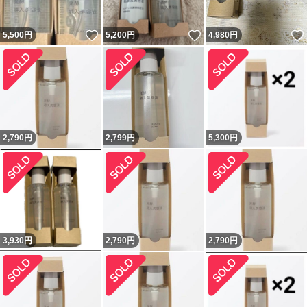
いいね！
いいね！
5,500
円
5,200
円
4,980
円
2,790
円
2,799
円
5,300
円
3,930
円
2,790
円
2,790
円