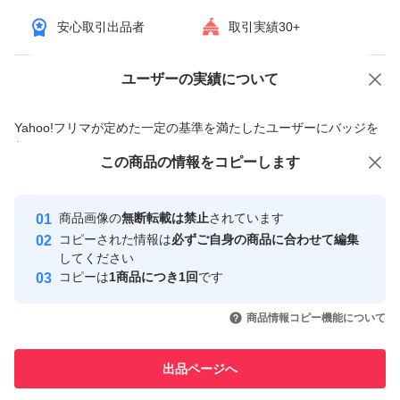
安心取引出品者
取引実績30+
ユーザーの実績について
価格の相談
商品への質問
商品への質問からの値下げ交渉、不適切なカテゴリ変更依頼は禁止です
Yahoo!フリマが定めた一定の基準を満たしたユーザーにバッジを
付与しています
この商品をみている人にオススメ
この商品の情報をコピーします
安心取引出品者
最大10%対象
最大10%対象
Yahoo!フリマの基準をクリアした安
安心取引出品者
商品画像の
無断転載は禁止
されています
心・安全なユーザーです
コピーされた情報は
必ずご自身の商品に合わせて編集
取引実績
してください
コピーは
1商品につき1回
です
このユーザーはYahoo!フリマの取
取引実績◯+
いいね！
いいね！
2,790
円
5,300
円
11,000
円
引を完了させた実績があります
商品情報コピー機能について
最大10%対象
このユーザーは他フリマサービス
他フリマ実績◯+
出品ページへ
での取引実績があります