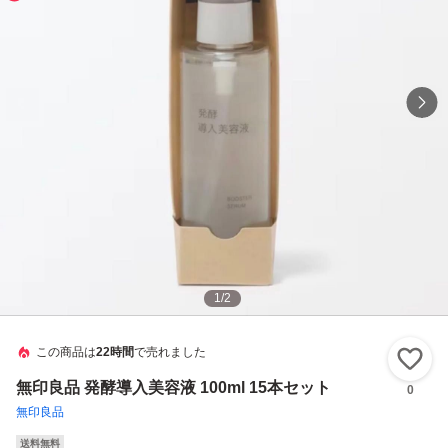
1
/
2
この商品は
22時間
で売れました
い
無印良品 発酵導入美容液 100ml 15本セット
0
無印良品
送料無料