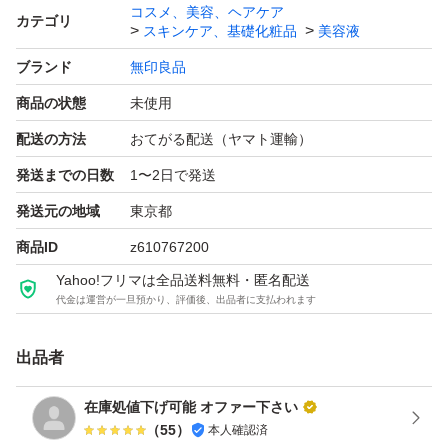
コスメ、美容、ヘアケア
カテゴリ
スキンケア、基礎化粧品
美容液
ブランド
無印良品
商品の状態
未使用
配送の方法
おてがる配送（ヤマト運輸）
発送までの日数
1〜2日で発送
発送元の地域
東京都
商品ID
z610767200
Yahoo!フリマは全品送料無料・匿名配送
代金は運営が一旦預かり、評価後、出品者に支払われます
出品者
在庫処値下げ可能 オファー下さい
（
55
）
本人確認済