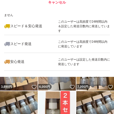
キャンセル
スピード&安心発送
いいね！
いいね！
1,550
※このバッジは実績に基づく表示であり、発送を保証しているものではあり
円
9,700
円
10,800
円
ません
最大10%対象
最大10%対象
このユーザーは高頻度で24時間以内
スピード＆安心発送
＆設定した発送日数内に発送していま
す
このユーザーは高頻度で24時間以内
スピード発送
に発送しています
いいね！
いいね！
2,799
円
2,809
円
2,999
円
最大10%対象
このユーザーは設定した発送日数内に
安心発送
発送しています
いいね！
いいね！
3,690
円
6,000
円
7,000
円