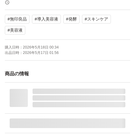
【商品の状態】未使用
【カラー】クリア系
#
無印良品
#
導入美容液
#
発酵
#
スキンケア
【容量】100ml
#
美容液
よろしくお願いいたします。
購入日時：
2026年5月18日 00:34
出品日時：
2026年5月17日 01:56
商品の情報