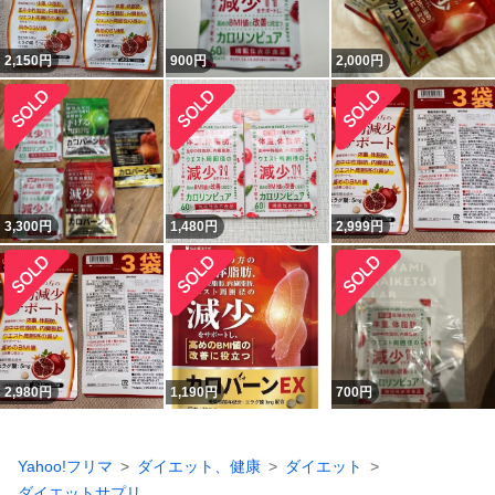
2,150
円
900
円
2,000
円
3,300
円
1,480
円
2,999
円
2,980
円
1,190
円
700
円
Yahoo!フリマ
ダイエット、健康
ダイエット
ダイエットサプリ