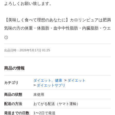
よろしくお願い致します。
【美味しく食べて理想のあなたに】カロリンピュアは肥満
気味の方の体重・体脂肪・血中中性脂肪・内臓脂肪・ウエ
スト周囲径の減少をサポートし、高めのBMI値も改善する
機能性を持つエラグ酸を主成分としたダイエタリーサポー
出品日時：
2026年5月17日 01:25
トサプリメントです。ヒト試験データでも実証がされてい
る実績ある成分となります。美味しく食べて理想のあなた
商品の情報
に、カロリンピュアはあなたの食生活と身体づくりをサポ
ートします！
ダイエット、健康
ダイエット
カテゴリ
ダイエットサプリ
【18種のサポート成分贅沢配合】機能性関与成分エラグ
酸の他に、桑の葉・ウーロン茶エキス末・酪酸菌・ショウ
商品の状態
未使用
ガエキス末・黒胡椒抽出物（バイオペリン）・唐辛子末・
配送の方法
おてがる配送（ヤマト運輸）
ヒハツエキス末・コンブチャ・L-カルニチン・難消化性デ
発送までの日数
1〜2日で発送