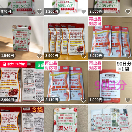
いいね！
いいね！
970
円
1,200
円
2,000
円
いいね！
いいね！
1,540
円
3,900
円
3,070
円
最大10%対象
いいね！
いいね！
2,990
円
2,110
円
1,099
円