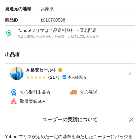
キストリン・イヌリンなどの18種のサポート成分を贅沢
発送元の地域
兵庫県
に配合し、あなたの食生活をサポート。
商品ID
z610760588
Yahoo!フリマは全品送料無料・匿名配送
代金は運営が一旦預かり、評価後、出品者に支払われます
出品者
A 格安セール中
（
217
）
本人確認済
安心取引出品者
安心発送
取引実績50+
ユーザーの実績について
価格の相談
商品への質問
商品への質問からの値下げ交渉、不適切なカテゴリ変更依頼は禁止です
Yahoo!フリマが定めた一定の基準を満たしたユーザーにバッジを