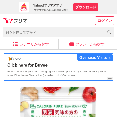
ログイン
カテゴリから探す
ブランドから探す
Overseas Visitors
Click here for Buyee
Buyee - A multilingual purchasing agent service operated by tenso, featuring items
from JDirectItems Fleamarket (provided by LY Corporation)