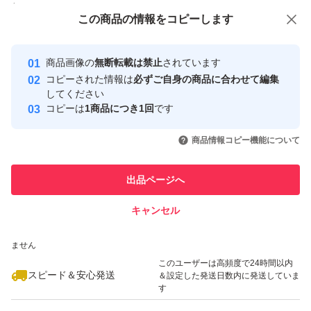
付与しています
この商品をみている人にオススメ
この商品の情報をコピーします
安心取引出品者
Yahoo!フリマの基準をクリアした安
安心取引出品者
商品画像の
無断転載は禁止
されています
心・安全なユーザーです
コピーされた情報は
必ずご自身の商品に合わせて編集
取引実績
してください
コピーは
1商品につき1回
です
このユーザーはYahoo!フリマの取
取引実績◯+
いいね！
いいね！
1,680
円
3,199
円
2,780
円
引を完了させた実績があります
商品情報コピー機能について
最大10%対象
このユーザーは他フリマサービス
他フリマ実績◯+
出品ページへ
での取引実績があります
キャンセル
スピード&安心発送
いいね！
いいね！
2,999
※このバッジは実績に基づく表示であり、発送を保証しているものではあり
円
2,999
円
1,580
円
ません
このユーザーは高頻度で24時間以内
スピード＆安心発送
＆設定した発送日数内に発送していま
す