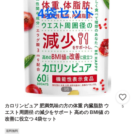
1
/
1
い
カロリンピュア 肥満気味の方の体重 内臓脂肪 ウ
5
エスト周囲径 の減少をサポート 高めの BMI値 の
改善に役立つ 4袋セット
送料無料