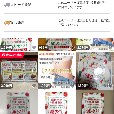
このユーザーは高頻度で24時間以内
スピード発送
に発送しています
いいね！
いいね！
2,900
円
999
円
8,000
円
最大10%対象
このユーザーは設定した発送日数内に
安心発送
発送しています
いいね！
いいね！
1,580
円
999
円
2,770
円
最大10%対象
いいね！
いいね！
3,060
円
1,930
円
1,500
円