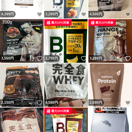
いいね！
いいね！
4,399
円
3,299
円
4,500
円
最大10%対象
最大10%対象
いいね！
いいね！
3,550
円
2,750
円
3,280
円
いいね！
いいね！
2,150
円
4,580
円
2,690
円
最大10%対象