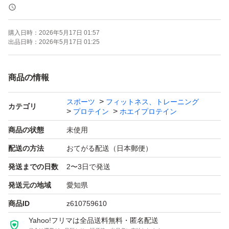
1食あたり20gのタンパク質を含む。
購入日時：
2026年5月17日 01:57
- 商品名: B pro ソイ&ホエイプロテイン
出品日時：
2026年5月17日 01:25
- フレーバー: チョコレート風味
- 内容量: 1kg
商品の情報
- タンパク質含量: 20g/30gあたり
スポーツ
フィットネス、トレーニング
カテゴリ
プロテイン
ホエイプロテイン
【商品情報】
商品の状態
未使用
配送の方法
おてがる配送（日本郵便）
■Wプロテイン素材（ソイ＆ホエイ）
発送までの日数
2〜3日で発送
・吸収速度がゆっくりなソイプロテイン
発送元の地域
愛知県
・体内への吸収が早いホエイプロテイン
商品ID
z610759610
消化吸収速度の違う2種類のプロテインを使用しているか
Yahoo!フリマは全品送料無料・匿名配送