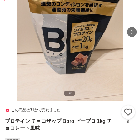
1
/
2
この商品は
31分
で売れました
い
プロテイン チョコザップ Bpro ビープロ 1kg チ
0
ョコレート風味