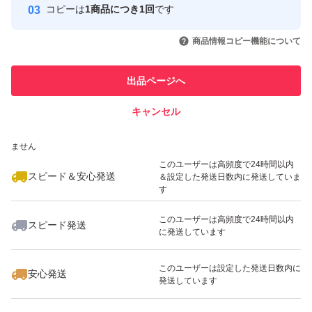
■お召し上がり方
コピーは
1商品につき1回
です
このユーザーはYahoo!フリマの取
取引実績◯+
いいね！
いいね！
3,180
円
3,200
円
3,180
円
引を完了させた実績があります
商品情報コピー機能について
本品30gを目安に、水240ml程度に良く溶かしてお飲みく
最大10%対象
最大10%対象
最大10%対象
このユーザーは他フリマサービス
ださい。
他フリマ実績◯+
出品ページへ
での取引実績があります
キャンセル
スピード&安心発送
溶かす水の量はお好みによって調整してください。
いいね！
いいね！
2,680
※このバッジは実績に基づく表示であり、発送を保証しているものではあり
円
3,500
円
3,500
円
付属の計量スプーン(30cc)ですりきり1杯が約15gです。
ません
本品をお召し上がりの時の1回分30gは、すりきり約2杯を
このユーザーは高頻度で24時間以内
スピード＆安心発送
＆設定した発送日数内に発送していま
目安にしてください。
す
このユーザーは高頻度で24時間以内
スピード発送
※水に溶かした後は速やかにお飲みください。
に発送しています
いいね！
いいね！
3,190
円
3,290
円
3,366
円
※シェイカーを使用すると、溶けやすくおいしくお召し上
最大10%対象
最大10%対象
このユーザーは設定した発送日数内に
がりいただけます。
安心発送
発送しています
※プロテイン素材は水に溶けにくい性質がありますので、