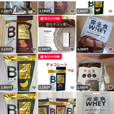
まれに溶け残りが見られますが品質には影響ありません。
いいね！
いいね！
2,200
円
3,190
円
2,680
円
■原材料に使用しているアレルギー表示（28品目中）
最大10%対象
乳成分・大豆
いいね！
いいね！
3,220
円
6,980
円
4,399
円
商品名ビープロ プロテイン
最大10%対象
名称粉末たんぱく含有食品
風味チョコレート風味
内容量1kg
いいね！
いいね！
2,880
円
3,180
円
2,500
円