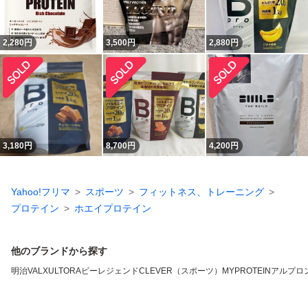
2,280
円
3,500
円
2,880
円
3,180
円
8,700
円
4,200
円
Yahoo!フリマ
スポーツ
フィットネス、トレーニング
プロテイン
ホエイプロテイン
他のブランドから探す
明治
VALX
ULTORA
ビーレジェンド
CLEVER（スポーツ）
MYPROTEIN
アルプロ