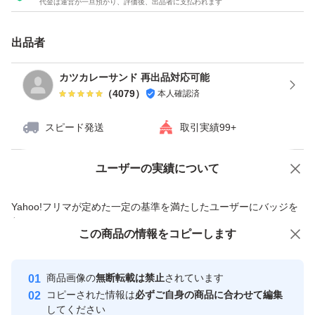
代金は運営が一旦預かり、評価後、出品者に支払われます
ら、運動時の栄養補給にぴったり。
出品者
■1回分30gあたりで、たんぱく質20g
カツカレーサンド 再出品対応可能
（
4079
）
本人確認済
1回で20gのたんぱく質が手軽に摂取できる
スピード発送
取引実績99+
■シンプル設計
ユーザーの実績について
価格の相談
商品への質問
シンプルな原材料で構成されているので、お手持ちのサプ
商品への質問からの値下げ交渉、不適切なカテゴリ変更依頼は禁止です
Yahoo!フリマが定めた一定の基準を満たしたユーザーにバッジを
リメントやプラスアルファの成分入りのプロテインと飲み
付与しています
合わせても、栄養コントロールがしやすい。
この商品をみている人にオススメ
この商品の情報をコピーします
安心取引出品者
普段の生活の中で、たんぱく質チャージがしやすい設計で
Yahoo!フリマの基準をクリアした安
安心取引出品者
す。
商品画像の
無断転載は禁止
されています
心・安全なユーザーです
コピーされた情報は
必ずご自身の商品に合わせて編集
取引実績
してください