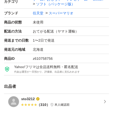
カテゴリ
ソフト（パッケージ版）
ブランド
任天堂
スーパーマリオ
商品の状態
未使用
配送の方法
おてがる配送（ヤマト運輸）
発送までの日数
1〜2日で発送
発送元の地域
北海道
商品ID
z610758756
Yahoo!フリマは全品送料無料・匿名配送
代金は運営が一旦預かり、評価後、出品者に支払われます
出品者
sto3212
（
310
）
本人確認前