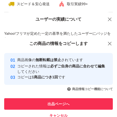
スピード＆安心発送
取引実績99+
ユーザーの実績について
価格の相談
商品への質問
商品への質問からの値下げ交渉、不適切なカテゴリ変更依頼は禁止です
Yahoo!フリマが定めた一定の基準を満たしたユーザーにバッジを
付与しています
この商品をみている人にオススメ
この商品の情報をコピーします
安心取引出品者
最大10%対象
最大10%対象
最大10%対象
Yahoo!フリマの基準をクリアした安
安心取引出品者
商品画像の
無断転載は禁止
されています
心・安全なユーザーです
コピーされた情報は
必ずご自身の商品に合わせて編集
取引実績
してください
コピーは
1商品につき1回
です
このユーザーはYahoo!フリマの取
取引実績◯+
いいね！
いいね！
8,000
円
8,163
円
8,170
円
引を完了させた実績があります
商品情報コピー機能について
最大10%対象
最大10%対象
このユーザーは他フリマサービス
他フリマ実績◯+
出品ページへ
での取引実績があります
キャンセル
スピード&安心発送