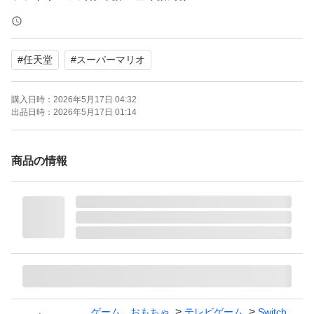
パッケージ種類：通常版
オンライン：オンライン対応
#
任天堂
#
スーパーマリオ
プレイモード：TVモード対応 テーブルモード対応 携帯モ
ード対応
購入日時：
2026年5月17日 04:32
携帯モードプレイ人数：1.0 人
出品日時：
2026年5月17日 01:14
商品の情報
ゲーム、おもちゃ
テレビゲーム
Switch