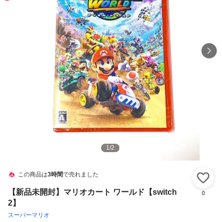
1
/
2
この商品は
3時間
で売れました
い
【新品未開封】マリオカート ワールド【switch
0
2】
スーパーマリオ