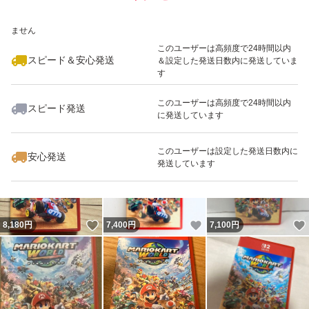
いいね！
いいね！
7,300
※このバッジは実績に基づく表示であり、発送を保証しているものではあり
円
7,199
円
7,300
円
ません
このユーザーは高頻度で24時間以内
スピード＆安心発送
＆設定した発送日数内に発送していま
す
このユーザーは高頻度で24時間以内
スピード発送
に発送しています
いいね！
いいね！
8,225
円
7,180
円
8,300
円
このユーザーは設定した発送日数内に
安心発送
発送しています
いいね！
いいね！
8,180
円
7,400
円
7,100
円