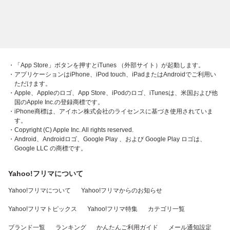
・「App Store」ボタンを押すとiTunes （外部サイト）が起動します。
・アプリケーションはiPhone、iPod touch、iPadまたはAndroidでご利用い
ただけます。
・Apple、Appleのロゴ、App Store、iPodのロゴ、iTunesは、米国および他
国のApple Inc.の登録商標です。
・iPhone商標は、アイホン株式会社のライセンスに基づき使用されていま
す。
・Copyright (C) Apple Inc. All rights reserved.
・Android、Androidロゴ、Google Play 、および Google Play ロゴは、
Google LLC の商標です。
Yahoo!フリマについて
Yahoo!フリマについて
Yahoo!フリマからのお知らせ
Yahoo!フリマトピックス
Yahoo!フリマ特集
カテゴリ一覧
ブランド一覧
ランキング
かんたんご利用ガイド
メール通知設定