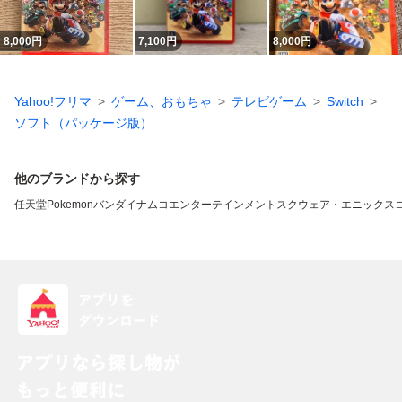
8,000
円
7,100
円
8,000
円
Yahoo!フリマ
ゲーム、おもちゃ
テレビゲーム
Switch
ソフト（パッケージ版）
他のブランドから探す
任天堂
Pokemon
バンダイナムコエンターテインメント
スクウェア・エニックス