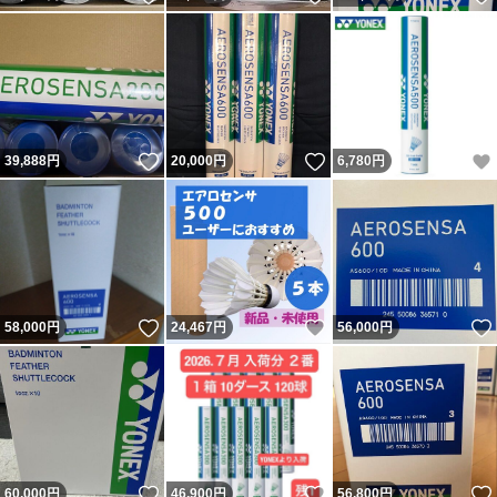
いいね！
いいね！
39,888
円
20,000
円
6,780
円
いいね！
いいね！
58,000
円
24,467
円
56,000
円
いいね！
いいね！
60,000
円
46,900
円
56,800
円