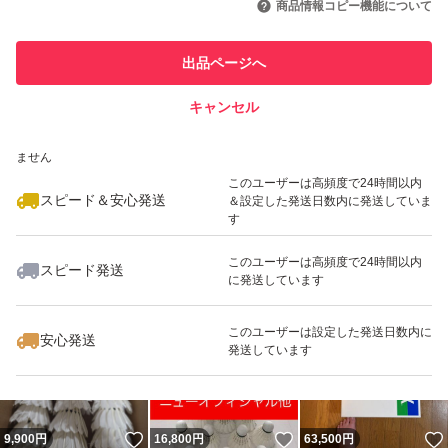
商品情報コピー機能について
このユーザーは他フリマサービス
他フリマ実績◯+
出品ページへ
での取引実績があります
キャンセル
スピード&安心発送
いいね！
いいね！
56,000
※このバッジは実績に基づく表示であり、発送を保証しているものではあり
円
14,700
円
9,400
円
ません
最大10%対象
このユーザーは高頻度で24時間以内
スピード＆安心発送
＆設定した発送日数内に発送していま
す
このユーザーは高頻度で24時間以内
スピード発送
に発送しています
いいね！
いいね！
10,000
円
30,000
円
54,000
円
このユーザーは設定した発送日数内に
安心発送
発送しています
いいね！
いいね！
9,900
円
16,800
円
63,500
円