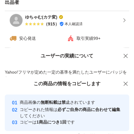
出品者
ゆちゃむ(カテ変)
（
915
）
本人確認済
安心発送
取引実績99+
ユーザーの実績について
価格の相談
商品への質問
商品への質問からの値下げ交渉、不適切なカテゴリ変更依頼は禁止です
Yahoo!フリマが定めた一定の基準を満たしたユーザーにバッジを
付与しています
この商品をみている人にオススメ
この商品の情報をコピーします
安心取引出品者
最大10%対象
最大10%対象
Yahoo!フリマの基準をクリアした安
安心取引出品者
商品画像の
無断転載は禁止
されています
心・安全なユーザーです
コピーされた情報は
必ずご自身の商品に合わせて編集
取引実績
してください
コピーは
1商品につき1回
です
このユーザーはYahoo!フリマの取
取引実績◯+
いいね！
いいね！
37,000
円
10,980
円
13,800
円
引を完了させた実績があります