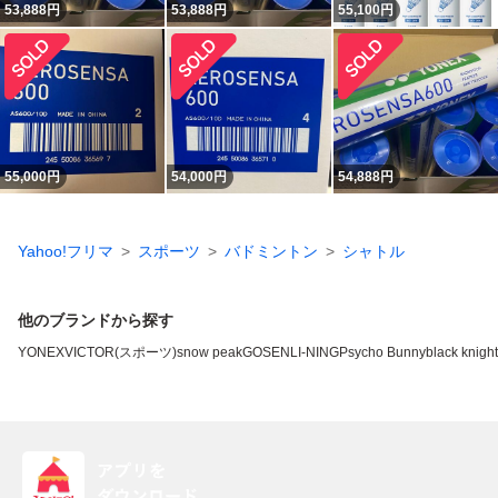
53,888
円
53,888
円
55,100
円
55,000
円
54,000
円
54,888
円
Yahoo!フリマ
スポーツ
バドミントン
シャトル
他のブランドから探す
YONEX
VICTOR(スポーツ)
snow peak
GOSEN
LI-NING
Psycho Bunny
black knight