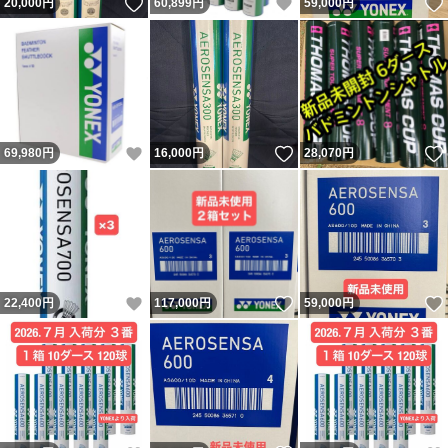
いいね！
いいね！
20,000
円
60,899
円
59,000
円
いいね！
いいね！
69,980
円
16,000
円
28,070
円
いいね！
いいね！
22,400
円
117,000
円
59,000
円