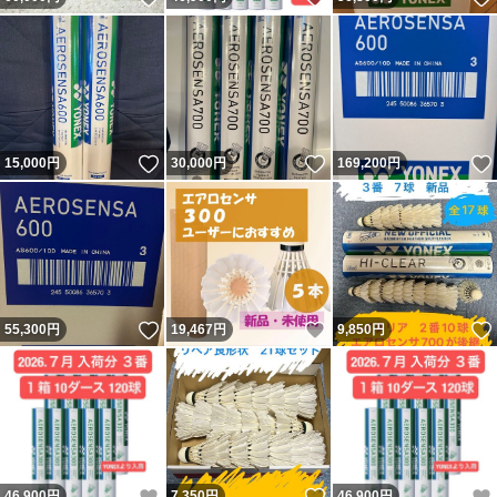
いいね！
いいね！
15,000
円
30,000
円
169,200
円
いいね！
いいね！
55,300
円
19,467
円
9,850
円
いいね！
いいね！
46,900
円
7,350
円
46,900
円