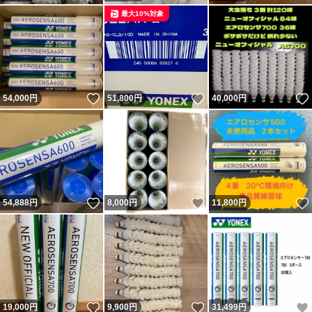
最大10%対象
いいね！
いいね！
54,000
円
51,800
円
40,000
円
いいね！
いいね！
54,888
円
8,000
円
11,800
円
いいね！
いいね！
19,000
円
9,900
円
31,499
円