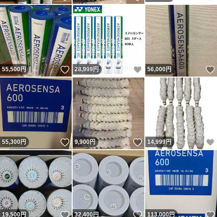
いいね！
いいね！
55,500
円
28,999
円
56,000
円
いいね！
いいね！
55,300
円
9,900
円
14,999
円
いいね！
いいね！
19,500
円
32,400
円
113,000
円