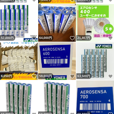
いいね！
いいね！
57,000
円
64,000
円
21,467
円
いいね！
いいね！
6,050
円
59,000
円
63,500
円