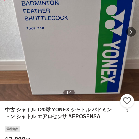
1
/
4
い
中古 シャトル 120球 YONEX シャトル バドミン
3
トン シャトル エアロセンサ AEROSENSA
送料無料