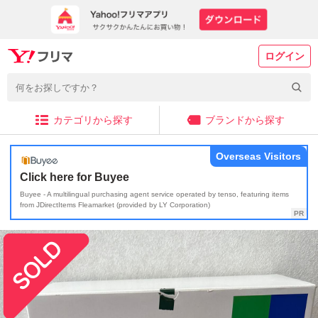
ログイン
カテゴリから探す
ブランドから探す
Overseas Visitors
Click here for Buyee
Buyee - A multilingual purchasing agent service operated by tenso, featuring items
from JDirectItems Fleamarket (provided by LY Corporation)