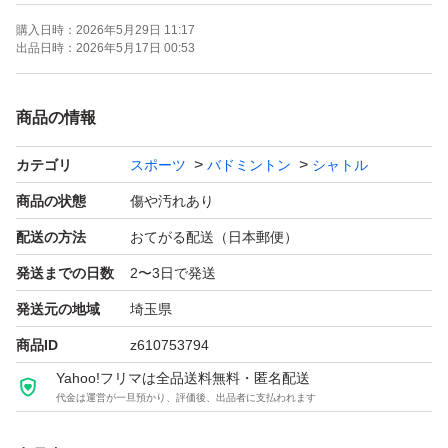
購入日時：
2026年5月29日 11:17
お値下げ致しかねますが、再出品はご対応させて頂きます
出品日時：
2026年5月17日 00:53
ので、ご質問より連絡をお願いしますm(_ _)m
商品の情報
カテゴリ
スポーツ
バドミントン
シャトル
商品の状態
傷や汚れあり
配送の方法
おてがる配送（日本郵便）
発送までの日数
2〜3日で発送
発送元の地域
埼玉県
商品ID
z610753794
Yahoo!フリマは全品送料無料・匿名配送
代金は運営が一旦預かり、評価後、出品者に支払われます