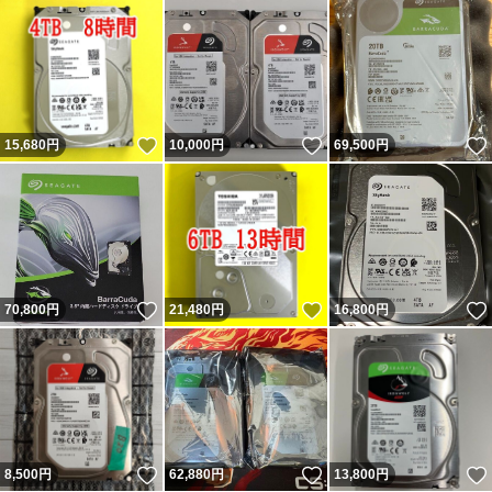
いいね！
いいね！
15,680
円
10,000
円
69,500
円
いいね！
いいね！
70,800
円
21,480
円
16,800
円
いいね！
いいね！
8,500
円
62,880
円
13,800
円