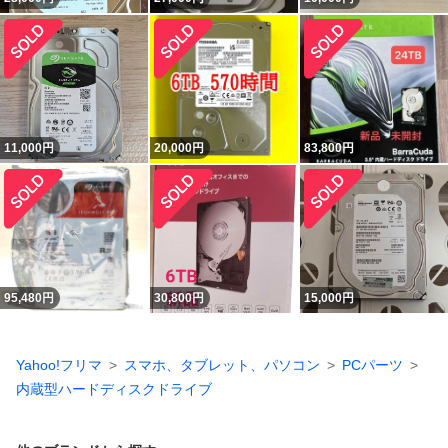
11,000
円
20,000
円
83,800
円
95,480
円
30,800
円
15,000
円
Yahoo!フリマ
スマホ、タブレット、パソコン
PCパーツ
内蔵型ハードディスクドライブ