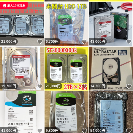
最大10%対象
いいね！
いいね！
21,000
円
6,700
円
43,000
円
いいね！
いいね！
19,700
円
21,080
円
14,300
円
いいね！
いいね！
41,000
円
9,800
円
54,000
円