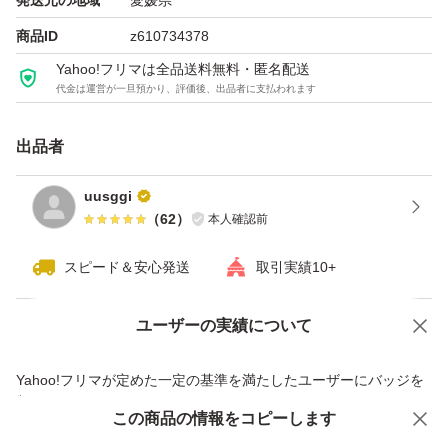
発送元の地域
愛媛県
商品ID
z610734378
Yahoo!フリマは全品送料無料・匿名配送
代金は運営が一旦預かり、評価後、出品者に支払われます
出品者
uusggi
（
62
）
本人確認前
スピード＆安心発送
取引実績10+
ユーザーの実績について
価格の相談
商品への質問
商品への質問からの値下げ交渉、不適切なカテゴリ変更依頼は禁止です
Yahoo!フリマが定めた一定の基準を満たしたユーザーにバッジを
付与しています
この商品をみている人にオススメ
この商品の情報をコピーします
安心取引出品者