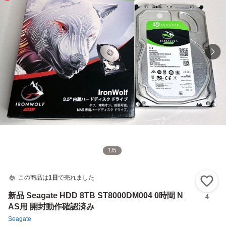
1
/
5
この商品は
1日
で売れました
い
新品 Seagate HDD 8TB ST8000DM004 0時間 N
4
AS用 開封動作確認済み
Seagate