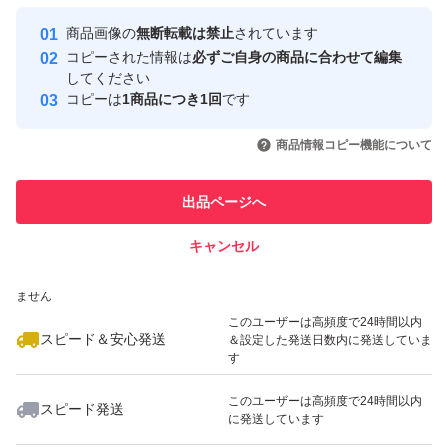
最大10%対象
Yahoo!フリマの基準をクリアした安
安心取引出品者
商品画像の
無断転載は禁止
されています
心・安全なユーザーです
コピーされた情報は
必ずご自身の商品に合わせて編集
取引実績
してください
コピーは
1商品につき1回
です
このユーザーはYahoo!フリマの取
取引実績◯+
いいね！
いいね！
20,580
円
15,900
円
28,800
円
引を完了させた実績があります
商品情報コピー機能について
最大10%対象
このユーザーは他フリマサービス
他フリマ実績◯+
出品ページへ
での取引実績があります
キャンセル
スピード&安心発送
いいね！
いいね！
27,800
※このバッジは実績に基づく表示であり、発送を保証しているものではあり
円
32,000
円
24,000
円
ません
最大10%対象
このユーザーは高頻度で24時間以内
スピード＆安心発送
＆設定した発送日数内に発送していま
す
このユーザーは高頻度で24時間以内
スピード発送
に発送しています
いいね！
いいね！
28,000
円
28,600
円
27,500
円