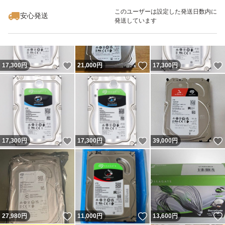
最大10%対象
このユーザーは設定した発送日数内に
安心発送
発送しています
いいね！
いいね！
17,300
円
21,000
円
17,300
円
いいね！
いいね！
17,300
円
17,300
円
39,000
円
いいね！
いいね！
27,980
円
11,000
円
13,600
円