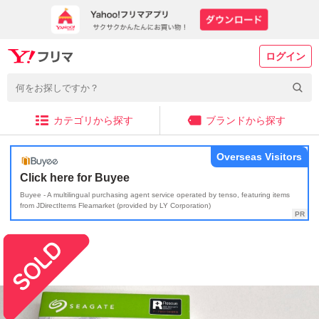
ログイン
カテゴリから探す
ブランドから探す
Overseas Visitors
Click here for Buyee
Buyee - A multilingual purchasing agent service operated by tenso, featuring items
from JDirectItems Fleamarket (provided by LY Corporation)