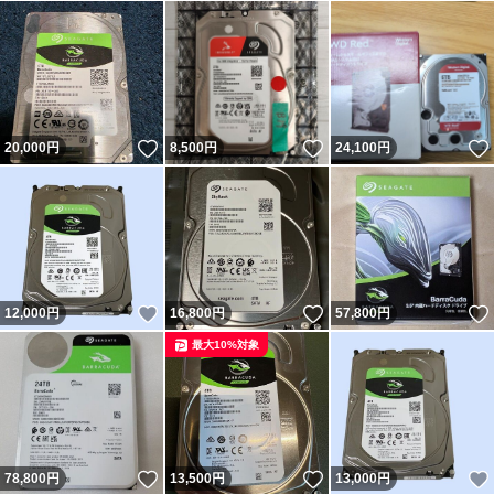
いいね！
いいね！
20,000
円
8,500
円
24,100
円
いいね！
いいね！
12,000
円
16,800
円
57,800
円
最大10%対象
いいね！
いいね！
78,800
円
13,500
円
13,000
円