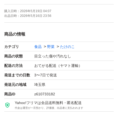
常温便で到着まで２日かかる地域の方にはオススメしませ
購入日時：
2026年5月19日 04:07
ん。必ず傷みますのでクール便をオススメします。
出品日時：
2026年5月16日 23:56
埼玉発送だと北海道、山口、四国、九州、沖縄は１日で届
きません
商品の情報
完璧を求められる方は購入しないでください
カテゴリ
食品
野菜
たけのこ
上記の点、ご理解、ご了承いただいたうえでの
ご購入お願いします。
商品の状態
目立った傷や汚れなし
※クール便での発送も承っております。
配送の方法
おてがる配送（ヤマト運輸）
（クール便発送5kg、3680円九州、沖縄、北海道は4200
発送までの日数
3〜7日で発送
円になります
発送元の地域
埼玉県
1kg増しごとに＋200円）
商品ID
z610733182
Yahoo!フリマは全品送料無料・匿名配送
淡竹は皮をむき米のとぎ汁かゴミネットに少量の米をいれ
代金は運営が一旦預かり、評価後、出品者に支払われます
沸騰から10分ほどゆで、鍋に入れたまま1日おいとくとア