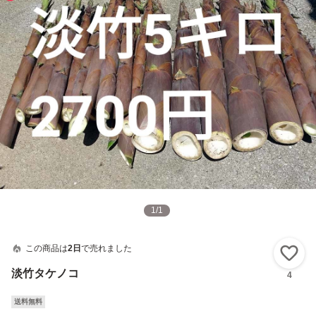
1
/
1
この商品は
2日
で売れました
い
淡竹タケノコ
4
送料無料