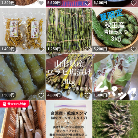
いいね！
いいね！
1,899
円
5,600
円
6,100
円
いいね！
いいね！
1,490
円
1,250
円
5,200
円
いいね！
いいね！
3,500
円
4,800
円
1,900
円
最大10%対象