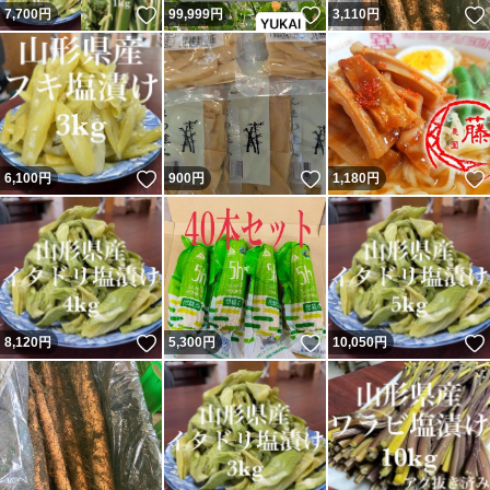
いいね！
いいね！
7,700
円
99,999
円
3,110
円
いいね！
いいね！
6,100
円
900
円
1,180
円
いいね！
いいね！
8,120
円
5,300
円
10,050
円