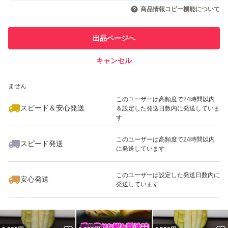
いいね！
いいね！
2,980
円
5,980
円
5,980
円
引を完了させた実績があります
商品情報コピー機能について
このユーザーは他フリマサービス
他フリマ実績◯+
出品ページへ
での取引実績があります
キャンセル
スピード&安心発送
いいね！
いいね！
6,000
※このバッジは実績に基づく表示であり、発送を保証しているものではあり
円
2,980
円
2,200
円
ません
最大10%対象
このユーザーは高頻度で24時間以内
スピード＆安心発送
＆設定した発送日数内に発送していま
す
このユーザーは高頻度で24時間以内
スピード発送
に発送しています
いいね！
いいね！
4,000
円
1,135
円
3,350
円
このユーザーは設定した発送日数内に
安心発送
発送しています