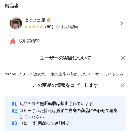
クはぬけます。
出品者
ジップロップにいれストローで空気を抜いて冷凍保存すれ
タケノコ屋
ばカナリ保ちます。
（
89
）
本人確認前
取引実績50+
今日、早朝に収穫予定です。
購入希望の方は、まずコメントをお願いします。
ユーザーの実績について
価格の相談
商品への質問
商品への質問からの値下げ交渉、不適切なカテゴリ変更依頼は禁止です
その日に収穫したものしか発送してません
Yahoo!フリマが定めた一定の基準を満たしたユーザーにバッジを
付与しています
がそれでもタケノコは傷みますのでご注意ください
この商品をみている人にオススメ
この商品の情報をコピーします
安心取引出品者
発送日は指定出来ませんが着時間は指定出来ます
物価高により今までより200円アップさせてもらいました
Yahoo!フリマの基準をクリアした安
安心取引出品者
商品画像の
無断転載は禁止
されています
心・安全なユーザーです
よろしくお願いします
コピーされた情報は
必ずご自身の商品に合わせて編集
取引実績
してください
コピーは
1商品につき1回
です
このユーザーはYahoo!フリマの取
取引実績◯+