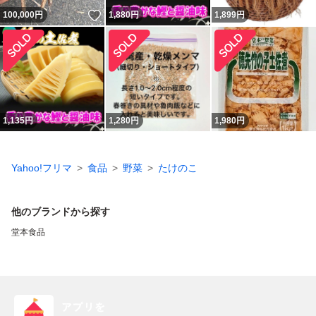
いいね！
100,000
円
1,880
円
1,899
円
1,135
円
1,280
円
1,980
円
Yahoo!フリマ
食品
野菜
たけのこ
他のブランドから探す
堂本食品