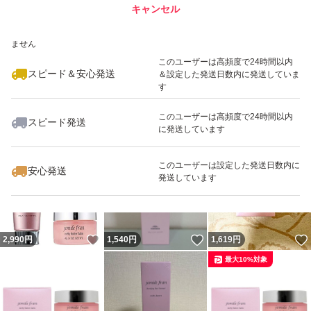
キャンセル
スピード&安心発送
いいね！
いいね！
1,539
※このバッジは実績に基づく表示であり、発送を保証しているものではあり
円
2,849
円
1,550
円
ません
最大10%対象
最大10%対象
このユーザーは高頻度で24時間以内
スピード＆安心発送
＆設定した発送日数内に発送していま
す
このユーザーは高頻度で24時間以内
スピード発送
に発送しています
いいね！
いいね！
1,619
円
2,980
円
1,629
円
最大10%対象
最大10%対象
このユーザーは設定した発送日数内に
安心発送
発送しています
いいね！
いいね！
2,990
円
1,540
円
1,619
円
最大10%対象