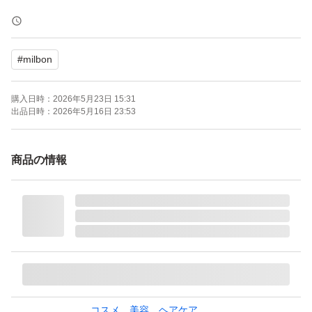
クリームタイプの洗い流さないトリートメント。
夜のまとまりを記憶し、毛先までスルンとしたなめらかな
#
milbon
指通りをオリーブスクラワン*がケアします。
つけたて、ドライ中、ドライ後で変化していくピオニーの
購入日時：
2026年5月23日 15:31
香り。
出品日時：
2026年5月16日 23:53
未開封未使用ですが、自宅保管のため、神経質な方はご遠
商品の情報
慮ください。
ミルボン ジェミールフラン メルティバター 100g （トリ
ートメント、ヘアパック）
ブランド：MILBON
コスメ、美容、ヘアケア