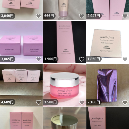
いいね！
いいね！
3,049
円
666
円
2,947
円
いいね！
いいね！
3,065
円
1,900
円
1,850
円
いいね！
いいね！
4,689
円
1,500
円
2,160
円