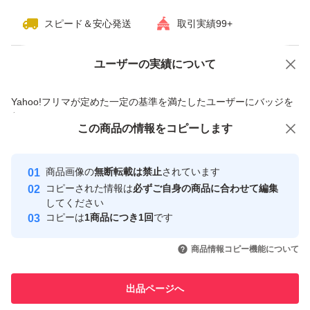
スピード＆安心発送
取引実績99+
ユーザーの実績について
価格の相談
商品への質問
商品への質問からの値下げ交渉、不適切なカテゴリ変更依頼は禁止です
Yahoo!フリマが定めた一定の基準を満たしたユーザーにバッジを
付与しています
この商品をみている人にオススメ
この商品の情報をコピーします
安心取引出品者
最大10%対象
Yahoo!フリマの基準をクリアした安
安心取引出品者
商品画像の
無断転載は禁止
されています
心・安全なユーザーです
コピーされた情報は
必ずご自身の商品に合わせて編集
取引実績
してください
コピーは
1商品につき1回
です
このユーザーはYahoo!フリマの取
取引実績◯+
いいね！
いいね！
1,539
円
1,550
円
1,550
円
引を完了させた実績があります
商品情報コピー機能について
最大10%対象
このユーザーは他フリマサービス
他フリマ実績◯+
出品ページへ
での取引実績があります