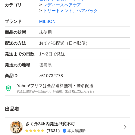
カテゴリ
レディースヘアケア
トリートメント、ヘアパック
ブランド
MILBON
商品の状態
未使用
配送の方法
おてがる配送（日本郵便）
発送までの日数
1〜2日で発送
発送元の地域
徳島県
商品ID
z610732778
Yahoo!フリマは全品送料無料・匿名配送
代金は運営が一旦預かり、評価後、出品者に支払われます
出品者
さく@24h内発送ｶﾃ変不可
（
7631
）
本人確認済