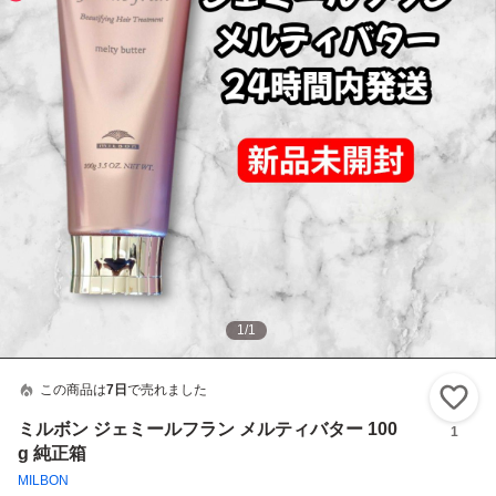
1
/
1
この商品は
7日
で売れました
い
ミルボン ジェミールフラン メルティバター 100
1
g 純正箱
MILBON