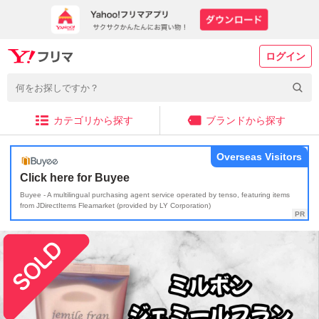
ログイン
カテゴリから探す
ブランドから探す
Overseas Visitors
Click here for Buyee
Buyee - A multilingual purchasing agent service operated by tenso, featuring items
from JDirectItems Fleamarket (provided by LY Corporation)