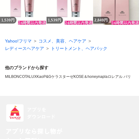
1,539
円
1,539
円
2,849
円
Yahoo!フリマ
コスメ、美容、ヘアケア
レディースヘアケア
トリートメント、ヘアパック
他のブランドから探す
MILBON
COTA
LUX
Kao
P&G
ケラスターゼ
KOSE
＆honey
napla
ロレアル パリ