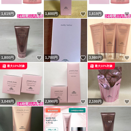
いいね！
いいね！
1,619
円
1,600
円
1,619
円
いいね！
いいね！
1,800
円
1,700
円
3,980
円
最大10%対象
最大10%対象
いいね！
いいね！
3,049
円
2,990
円
2,100
円