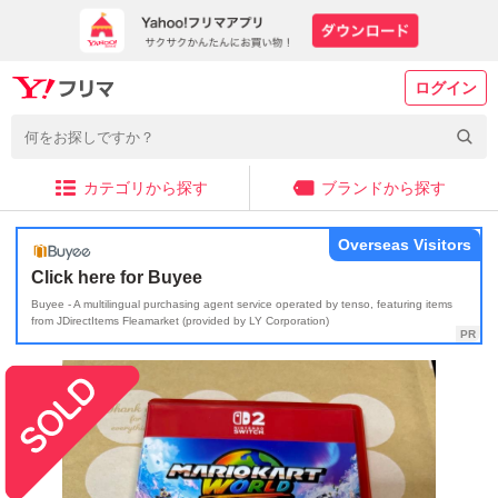
ログイン
カテゴリから探す
ブランドから探す
Overseas Visitors
Click here for Buyee
Buyee - A multilingual purchasing agent service operated by tenso, featuring items
from JDirectItems Fleamarket (provided by LY Corporation)