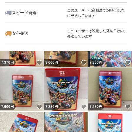
このユーザーは高頻度で24時間以内
スピード発送
に発送しています
いいね！
いいね！
7,700
円
7,200
円
7,300
円
このユーザーは設定した発送日数内に
安心発送
発送しています
いいね！
いいね！
7,370
円
8,000
円
7,350
円
いいね！
いいね！
7,600
円
7,280
円
7,280
円