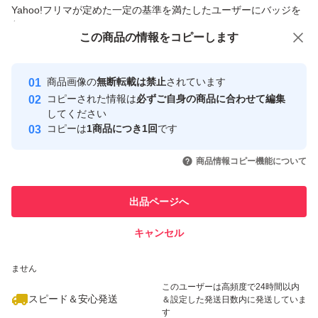
商品への質問からの値下げ交渉、不適切なカテゴリ変更依頼は禁止です
Yahoo!フリマが定めた一定の基準を満たしたユーザーにバッジを
付与しています
この商品をみている人にオススメ
この商品の情報をコピーします
安心取引出品者
最大10%対象
最大10%対象
最大10%対象
Yahoo!フリマの基準をクリアした安
安心取引出品者
商品画像の
無断転載は禁止
されています
心・安全なユーザーです
コピーされた情報は
必ずご自身の商品に合わせて編集
取引実績
してください
コピーは
1商品につき1回
です
このユーザーはYahoo!フリマの取
取引実績◯+
いいね！
いいね！
7,800
円
7,199
円
7,200
円
引を完了させた実績があります
商品情報コピー機能について
最大10%対象
最大10%対象
このユーザーは他フリマサービス
他フリマ実績◯+
出品ページへ
での取引実績があります
キャンセル
スピード&安心発送
いいね！
いいね！
7,200
※このバッジは実績に基づく表示であり、発送を保証しているものではあり
円
7,250
円
7,200
円
ません
このユーザーは高頻度で24時間以内
スピード＆安心発送
＆設定した発送日数内に発送していま
す