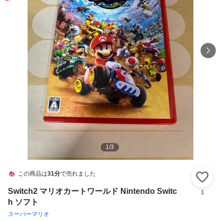
1
/
3
この商品は
31分
で売れました
い
Switch2 マリオカートワールド Nintendo Switc
1
h ソフト
スーパーマリオ