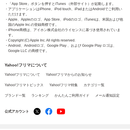
・「App Store」ボタンを押すとiTunes （外部サイト）が起動します。
・アプリケーションはiPhone、iPod touch、iPadまたはAndroidでご利用い
ただけます。
・Apple、Appleのロゴ、App Store、iPodのロゴ、iTunesは、米国および他
国のApple Inc.の登録商標です。
・iPhone商標は、アイホン株式会社のライセンスに基づき使用されていま
す。
・Copyright (C) Apple Inc. All rights reserved.
・Android、Androidロゴ、Google Play 、および Google Play ロゴは、
Google LLC の商標です。
Yahoo!フリマについて
Yahoo!フリマについて
Yahoo!フリマからのお知らせ
Yahoo!フリマトピックス
Yahoo!フリマ特集
カテゴリ一覧
ブランド一覧
ランキング
かんたんご利用ガイド
メール通知設定
公式アカウント