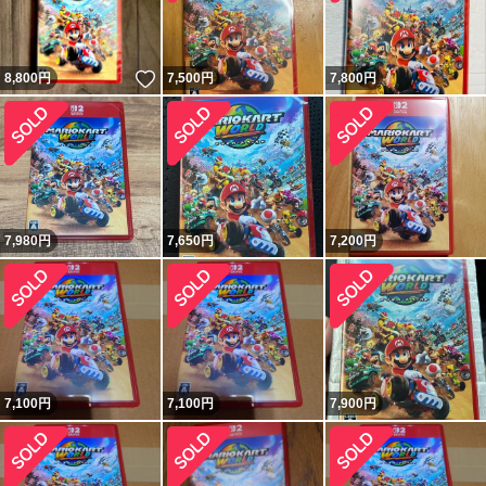
いいね！
8,800
円
7,500
円
7,800
円
7,980
円
7,650
円
7,200
円
7,100
円
7,100
円
7,900
円