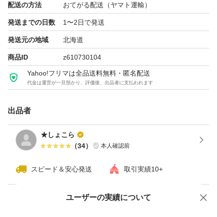
配送の方法
おてがる配送（ヤマト運輸）
発送までの日数
1〜2日で発送
発送元の地域
北海道
商品ID
z610730104
Yahoo!フリマは全品送料無料・匿名配送
代金は運営が一旦預かり、評価後、出品者に支払われます
出品者
★しょこら
（
34
）
本人確認前
スピード＆安心発送
取引実績10+
ユーザーの実績について
価格の相談
商品への質問